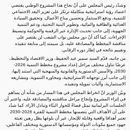
وشدّد رئيس المجلس على أنّ نجاح هذا المشروع الوطني يقتضي 
اعتماد رؤية استراتيجية متكاملة ترتكز على تعزيز البعد الاجتماعي 
للتنمية، ودفع الاستثمار وتحسين مناخ الأعمال، وتحقيق السيادة 
الغذائية والطاقية والمائية، وتطوير البنية التحتية، ودعم التنمية 
الجهوية، إلى جانب تحديث الإدارة عبر الرقمنة والحوكمة وتبسيط 
الإجراءات. كما أكد أنّ دور مجلس نواب الشعب لن يقتصر على 
مناقشة المخطط والمصادقة عليه، بل سيمتد إلى متابعة تنفيذه 
وتقييم نتائجه في إطار دوره الرقابي.
من جانبه، قدّم السيد سمير عبد الحفيظ، وزير الاقتصاد والتخطيط، 
عرضًا تناول مختلف مراحل إعداد مشروع مخطط التنمية 2026-
2030، والأسس الدستورية والقانونية والمنهجية التي استند إليها، 
إلى جانب أبرز توجهاته الاستراتيجية، ومحاوره التنموية، ومشاريعه 
الاستثمارية، وآليات تمويله وتنفيذه.
وبيّن الوزير انّ انخراط المجلس في هذا المسار من شأنه أن يساهم 
في إثراء المشروع وإنجاح مراحل مناقشته والمصادقة عليه. واعتبر أن 
الجلسات البرلمانية تمثل فضاءً للحوار البنّاء وتبادل الآراء. كما شدّد 
على أن الأهداف التي يتضمنها مخطط التنمية للفترة 2026-2030 
تعتبر أهدافا واقعية وقابلة للإنجاز، غير أن بلوغها يظل رهين تعبئة 
جهود جميع مكونات الدولة ومؤسساتها الدستورية ومختلف الفاعلين، 