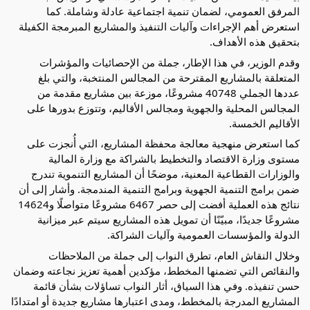
المرفق العمومي، لضمان تنمية اجتماعية عادلة وشاملة. كما 
استعرض أهم الإجراءات وآليات التنفيذ والمشاريع المبرمجة الكفيلة 
بتحقيق هذه الأهداف.
وقدم الوزير، في هذا الإطار، جملة من الإحصائيات والمؤشرات 
المتعلقة بالمشاريع المقترحة من المجالس المنتخبة، والتي بلغ 
عددها الجملي 40748 مشروعًا، موزعة بين مشاريع مقدمة من 
المجالس المحلية والجهوية ومجالس الأقاليم، وتتوزع بدورها على 
الأقاليم الخمسة.
كما استعرض منهجية معالجة محفظة المشاريع، التي أُنجزت على 
مستوى وزارة الاقتصاد والتخطيط بالشراكة مع وزارة المالية 
والوزارات القطاعية المعنية، موضحًا أن المشاريع التنموية تندرج 
ضمن برامج التنمية الجهوية وبرامج التنمية المندمجة. وأشار إلى أن 
نتائج هذه العملية أفضت إلى حصر 6467 مشروعًا متواصلًا و14624 
مشروعًا جديدًا، مبيّنًا أن تمويل هذه المشاريع سيتم عبر ميزانية 
الدولة والمؤسسات العمومية وآليات الشراكة.
وخلال النقاش العام، تطرق النواب إلى جملة من الملاحظات 
والنقائص التي تضمنها المخطط، مؤكدين أهمية تعزيز نجاعته وضمان 
حسن تنفيذه. وفي هذا السياق، أثار النواب تساؤلات بشأن قائمة 
المشاريع المدرجة بالمخطط، ومدى اعتبارها مشاريع جديدة أو امتدادًا 