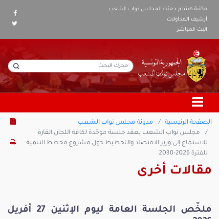
مكتبة هشام جعيّط لمجلس نواب الشعب
أرشيف المداولات
البث المباشر
الصفحة الرئيسية
مدونة مجلس نواب الشعب
مجلس نواب الشعب يعقد جلسة موحّدة لكافة اللجان القارة
للاستماع إلى وزير الاقتصاد والتخطيط حول مشروع مخطط التنمية
للفترة 2026-2030
مقالات أخرى
ملخّص الجلسة العامة ليوم الإثنين 27 أفريل