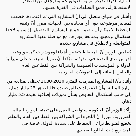
المالية للدولة تفرض ترتيب الأولويات، بما يجعل من المتعذّر 
الاستجابة إلى جميع التطلعات في الفترة نفسها.
وأشار في سياق متصل إلى انّ المشاريع التي تم اعتمادها خضعت 
لمعايير موضوعية دون أي محاباة بين الجهات، مبرزا أنّ وثيقة 
المخطط لا يمكن أن تتضمن جميع المشاريع بالتفصيل، إذ سيتم لاحقا 
استكمال برمجتها ومتابعة إنجازها، مع مواصلة تنفيذ المشاريع 
المتواصلة والانطلاق في مشاريع جديدة.
كما بين الوزير أنّ المخطط يتضمن أهدافا ومؤشرات كمية ونوعية 
لقياس مدى التقدم في تنفيذه، مؤكدا أنّ تمويله سيعتمد على ميزانية 
الدولة و المؤسسات العمومية والشراكة بين القطاعين العام 
والخاص، إضافة إلى التمويلات الخارجية.
وأفاد بأنّ المشاريع المبرمجة للفترة 2026-2030 تحظى بمتابعة من 
وزارة المالية، وأنّ الاعتمادات المرصودة حاليا تناهز 25 مليار دينار، 
إلى جانب استكمال التفاوض بشأن تمويلات إضافية بقيمة 5.5 مليار 
دينار.
وأكد الوزير أنّ الحكومة ستواصل العمل على تعبئة الموارد المالية 
الضرورية، مبرزا أنّ اللجوء إلى الشراكة بين القطاعين العام والخاص 
يخضع لضوابط تراعي الحفاظ على سيادة الدولة، خاصة في 
المشاريع ذات الطابع السيادي.