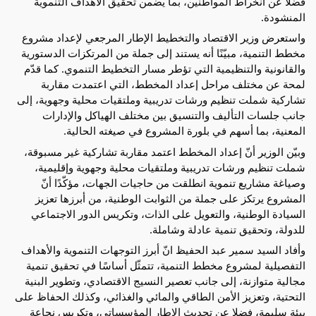
فضلا عن انخراط المواطنين، بما يضمن تحقيق الأهداف التنموية 
المنشودة.
واستعرض وزير الاقتصاد والتخطيط الإطار المرجعي لإعداد مشروع 
مخطط التنمية، مبيّنًا أنه يستند إلى جملة من المرتكزات الدستورية 
والقانونية والتنظيمية التي تؤطر مسار التخطيط التنموي. كما قدّم 
لمحة عن مختلف مراحل إعداد المخطط، التي اعتمدت مقاربة 
تشاركية شملت تنظيم ورشات تدريبية وملتقيات محلية وجهوية، إلى 
جانب جلسات التأليف والتنسيق بين مختلف الهياكل والإدارات 
المعنية، بما أسهم في بلورة المشروع في صيغته الحالية.
وبيّن الوزير أنّ إعداد المخطط اعتمد مقاربة تشاركية غير مسبوقة، 
شملت تنظيم ورشات تدريبية وملتقيات محلية وجهوية وإقليمية، 
وصياغة مشاريع تنموية انطلقت من حاجيات الجهات، مؤكّدًا أنّ 
المشروع يرتكز على جملة من الثوابت الوطنية، من أبرزها تعزيز 
السيادة الوطنية، والتعويل على الذات، وتكريس الدور الاجتماعي 
للدولة، وتحقيق تنمية عادلة وشاملة.
وأفاد السيد سمير عبد الحفيظ انّ أبرز التوجهات التنموية والأهداف 
التفصيلية لمشروع مخطط التنمية، تتمثّل أساسًا في تحقيق تنمية 
مجالية متوازنة، إلى جانب تعصير النسيج الاقتصادي، وتطوير البنية 
التحتية، وتعزيز الأمن الطاقي والمائي والغذائي، وكذلك الحفاظ على 
بيئة سليمة، فضلا عن تحديث الإطار المؤسساتي، وتكريس نجاعة 