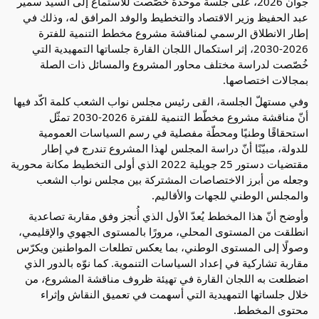
جوان 2026، على جلسة موحّدة خُصّصت للاستماع إلى السيد سمير 
عبد الحفيظ وزير الاقتصاد والتخطيط والوفد المرافق له، وذلك في 
إطار الانطلاق الرسمي لمناقشة مشروع مخطط التنمية للفترة 
2026-2030، إثر استكمال اللجان القارة جلساتها التمهيدية التي 
خُصّصت لدراسة مختلف محاور المشروع والمسائل ذات الصلة 
بمجالات اختصاصها.
وفي مستهلّ الجلسة، القى رئيس مجلس نواب الشعب كلمة اكّد فيها 
أنّ مناقشة مشروع مخطّط التنمية للفترة 2026-2030 تمثّل 
استحقاقًا وطنيًا ومحطّة مفصلية في رسم السياسات العمومية 
للدولة، مبيّنًا أنّ دراسة المجلس لهذا المشروع تندرج في إطار 
مقتضيات دستور 25 جويلية 2022 الذي أولى التخطيط مكانة محورية 
وجعله من أبرز الاختصاصات المشتركة بين مجلس نواب الشعب 
والمجلس الوطني للجهات والأقاليم.
وأوضح أنّ هذا المخطط يُعدّ الأول الذي أُنجز وفق مقاربة تصاعدية 
انطلقت من المستوى المحلي، مرورًا بالمستوى الجهوي والإقليمي، 
وصولًا إلى المستوى الوطني، بما يعكس تطلعات المواطنين ويكرّس 
مقاربة تشاركية في إعداد السياسات التنموية. كما نوّه بالدور الذي 
اضطلعت به اللجان القارة في تهيئة ظروف مناقشة المشروع، من 
خلال جلساتها التمهيدية التي أسهمت في تعميق النقاش وإثراء 
محتوى المخطط.