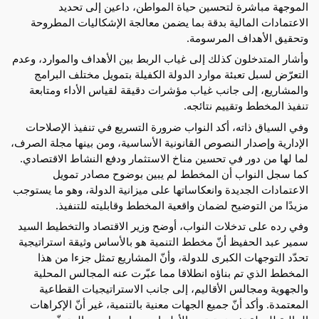
الموجهة مباشرة لتحسين حياة المواطن، داعين إلى تحديد 
الاعتمادات المالية بدقة بما يضمن معالجة الإشكاليات المطروحة 
وتحقيق الأهداف المرسومة.
وأشار المتدخلون كذلك إلى غياب الربط بين الأهداف والموارد، وعدم 
التعرّض لسبل تعبئة موارد الدولة الكفيلة بتمويل مختلف البرامج 
والمشاريع، إلى جانب غياب مؤشرات دقيقة لقياس الأداء ومتابعة 
تنفيذ المخطط وتقييم نتائجه.
وفي السياق ذاته، أكد النواب ضرورة التسريع في تنفيذ الإصلاحات 
الإدارية وإصدار النصوص القانونية الأساسية، ومن بينها مجلة الصرف، 
لما لها من دور في تحسين مناخ الاستثمار ودفع النشاط الاقتصادي. 
كما سجل النواب أن المخطط لم يبين بوضوح مصادر تمويل 
الاعتمادات الجديدة وانعكاساتها على ميزانية الدولة، وهو ما يستوجب 
مزيدًا من التوضيح لضمان واقعية المخطط وقابليته للتنفيذ.
وفي رده على تدخلات النواب، أوضح وزير الاقتصاد والتخطيط السيد 
سمير عبد الحفيظ أنّ مخطط التنمية هو بالأساس وثيقة استراتيجية 
تحدّد التوجهات الكبرى للدولة، وأنّ المشاريع تمثل جزءا من هذا 
المخطط الذي تم بناؤه انطلاقا مما عبّرت عنه المجالس المحلية 
والجهوية ومجالس الأقاليم، إلى جانب الاستراتيجيات القطاعية 
المعتمدة. وأكد أنّ جميع الجهات معنية بالتنمية، غير أنّ الإكراهات 