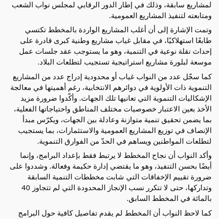
لمشاريع سابقة، وذلك في إطار الدور الرقابي لمجلس نواب الشعب 
ومتابعته لتنفيذ المشاريع العمومية.
وتمت الإشارة إلى أن أغلب المشاريع الواردة بالمخطط تكتسي 
طابعًا استهلاكيًا، في مقابل غياب مشاريع وطنية كبرى قادرة على 
إحداث نقلة نوعية في التنمية، وهو ما يستوجب عقد جلسات عمل 
موسعة لبلورة مشاريع استراتيجية تستجيب لتطلعات البلاد.
كما سجّل عدد من النواب غياب أو محدودية إدراج عدد من المشاريع 
التنموية ذات الأولوية في دوائرهم الانتخابية، رغم أهميتها في معالجة 
الإشكاليات التنموية التي تعانيها تلك الجهات. وأكّدوا ضرورة مزيد 
الأخذ بعين الاعتبار خصوصيات مختلف المناطق واحتياجاتها الفعلية، 
بما يضمن تحقيق تنمية متوازنة وعادلة بين الجهات، ويكرّس مبدأ 
الإنصاف في توزيع المشاريع العمومية والاستثمارات، بما يستجيب 
لتطلعات المواطنين ويساهم في الحدّ من الفوارق التنموية.
وأكد النواب أن نجاح المخطط لا يرتبط فقط بإعداد البرامج، وإنما 
أيضًا بحسن التنفيذ، وهو ما يقتضي إدارة حكيمة وفعالة. وشددوا على 
ضرورة تقييم الإخفاقات التي شابت مخططات التنمية السابقة 
وتداركها، حتى لا تتكرر نسب الإنجاز المحدودة التي لم تتجاوز 40 
بالمائة في المخطط السابق.
كما لاحظ النواب أن المخطط لم يقدم تفاصيل كافية حول البرامج 