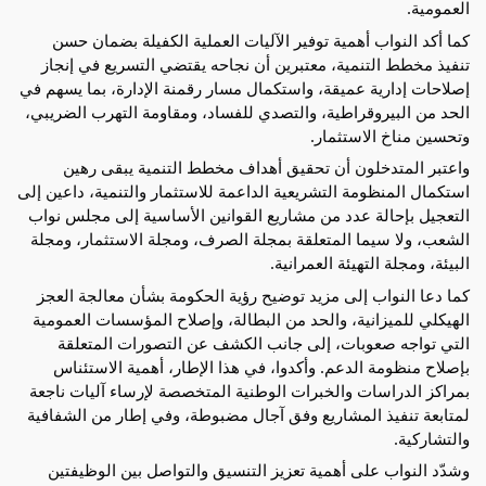
العمومية.
كما أكد النواب أهمية توفير الآليات العملية الكفيلة بضمان حسن 
تنفيذ مخطط التنمية، معتبرين أن نجاحه يقتضي التسريع في إنجاز 
إصلاحات إدارية عميقة، واستكمال مسار رقمنة الإدارة، بما يسهم في 
الحد من البيروقراطية، والتصدي للفساد، ومقاومة التهرب الضريبي، 
وتحسين مناخ الاستثمار.
واعتبر المتدخلون أن تحقيق أهداف مخطط التنمية يبقى رهين 
استكمال المنظومة التشريعية الداعمة للاستثمار والتنمية، داعين إلى 
التعجيل بإحالة عدد من مشاريع القوانين الأساسية إلى مجلس نواب 
الشعب، ولا سيما المتعلقة بمجلة الصرف، ومجلة الاستثمار، ومجلة 
البيئة، ومجلة التهيئة العمرانية.
كما دعا النواب إلى مزيد توضيح رؤية الحكومة بشأن معالجة العجز 
الهيكلي للميزانية، والحد من البطالة، وإصلاح المؤسسات العمومية 
التي تواجه صعوبات، إلى جانب الكشف عن التصورات المتعلقة 
بإصلاح منظومة الدعم. وأكدوا، في هذا الإطار، أهمية الاستئناس 
بمراكز الدراسات والخبرات الوطنية المتخصصة لإرساء آليات ناجعة 
لمتابعة تنفيذ المشاريع وفق آجال مضبوطة، وفي إطار من الشفافية 
والتشاركية.
وشدّد النواب على أهمية تعزيز التنسيق والتواصل بين الوظيفتين 