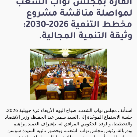
القارّة بمجلس نواب الشعب
لمواصلة مناقشة مشروع
مخطط التنمية 2026-2030:
وثيقة التنمية المجالية.
استأنف مجلس نواب الشعب، صباح اليوم الأربعاء غرة جويلية 2026، 
جلسة الاستماع الموحّدة إلى السيد سمير عبد الحفيظ، وزير الاقتصاد 
والتخطيط، والوفد الحكومي المرافق له، بإشراف العميد إبراهيم 
بودربالة، رئيس مجلس نواب الشعب، وبحضور نائبيه السيدة سوسن 