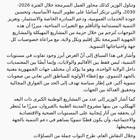
وتناول الوزير كذلك محاور العمل المبرمجة خلال الفترة 2026-
2030، والتي ترتكز أساسًا على تطوير البنية الأساسية، وتحسين 
جودة الخدمات العمومية، ودعم المبادرة الخاصة والاستثمار، وتعزيز 
التنمية المستدامة والتأقلم مع التغيرات المناخية، مبرزًا أن هذه 
التوجهات تُترجم من خلال حزمة من المشاريع المهيكلة والمشاريع 
الجهوية المبرمجة بكل إقليم وبكل ولاية، مع مراعاة خصوصيات كل 
جهة واحتياجاتها التنموية.
وأشار في هذا السياق إلى أنّ العرض أبرز وجود تفاوت في مستويات 
التنمية، ليس فقط بين الأقاليم والولايات، وإنما أيضًا بين المعتمديات 
داخل الولاية الواحدة، وهو ما يؤكد أن مختلف جهات الجمهورية معنية 
بالجهد التنموي، مع إعطاء الأولوية للمناطق التي تعاني من صعوبات 
تنموية أكبر، في إطار سياسة تهدف إلى الحد من الفوارق المجالية 
وتحقيق العدالة بين الجهات.
كما أشار الوزير إلى عدد من المشاريع الوطنية الكبرى ذات البعد 
الهيكلي، من بينها مشروع المدينة الطبية بالقيروان، مبرزًا ما يُنتظر 
أن يحققه من آثار إيجابية على المستويات الصحية والاقتصادية 
والاجتماعية، وأن يكون قطبًا تنمويًا يساهم في دعم التنمية بالجهة 
وبمحيطها.
وخلال النقاش العام، طرح النواب جملة من التساؤلات 