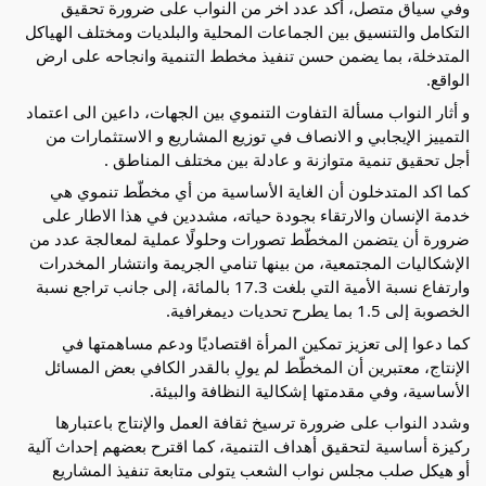
وفي سياق متصل، أكد عدد اخر من النواب على ضرورة تحقيق 
التكامل والتنسيق بين الجماعات المحلية والبلديات ومختلف الهياكل 
المتدخلة، بما يضمن حسن تنفيذ مخطط التنمية وانجاحه على ارض 
الواقع.
و أثار النواب مسألة التفاوت التنموي بين الجهات، داعين الى اعتماد 
التمييز الإيجابي و الانصاف في توزيع المشاريع و الاستثمارات من 
أجل تحقيق تنمية متوازنة و عادلة بين مختلف المناطق .
كما اكد المتدخلون أن الغاية الأساسية من أي مخطّط تنموي هي 
خدمة الإنسان والارتقاء بجودة حياته، مشددين في هذا الاطار على 
ضرورة أن يتضمن المخطّط تصورات وحلولًا عملية لمعالجة عدد من 
الإشكاليات المجتمعية، من بينها تنامي الجريمة وانتشار المخدرات 
وارتفاع نسبة الأمية التي بلغت 17.3 بالمائة، إلى جانب تراجع نسبة 
الخصوبة إلى 1.5 بما يطرح تحديات ديمغرافية. 
كما دعوا إلى تعزيز تمكين المرأة اقتصاديًا ودعم مساهمتها في 
الإنتاج، معتبرين أن المخطّط لم يولِ بالقدر الكافي بعض المسائل 
الأساسية، وفي مقدمتها إشكالية النظافة والبيئة.
وشدد النواب على ضرورة ترسيخ ثقافة العمل والإنتاج باعتبارها 
ركيزة أساسية لتحقيق أهداف التنمية، كما اقترح بعضهم إحداث آلية 
أو هيكل صلب مجلس نواب الشعب يتولى متابعة تنفيذ المشاريع 