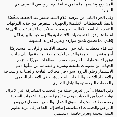
المشاريع وتقييمها بما يضمن نجاعة الإنجاز وحسن التصرف في 
الموارد.
وفي الجزء الثاني من عرضه، قدّم السيد سمير عبد الحفيظ ملخّصًا 
تأليفيًا للمخططات الإقليمية والجهوية، استعرض من خلاله التوجّهات 
التنموية الخاصة بالأقاليم الخمسة، والمرتكزات الاستراتيجية التي تمّ 
اعتمادها وفق الخصوصيات الاقتصادية والاجتماعية والبيئية لكل 
إقليم، بما يضمن تثمين موارده وتعزيز قدراته التنموية.
كما قدّم معطيات عامة حول مختلف الأقاليم والولايات، مستعرضًا 
أبرز مؤشرات التنمية والفرص الاستثمارية المتاحة بها، إلى جانب 
توزيع الاستثمارات المبرمجة حسب القطاعات، مبرزًا ما تزخر به 
الجهات من مقومات طبيعية وبشرية واقتصادية من شأنها دعم 
الاستثمار وخلق الثروة، سواء في مجالات الفلاحة والصناعة والسياحة 
والاقتصاد الأخضر والطاقات المتجددة، أو في الاقتصاد الرقمي 
والخدمات اللوجستية والتبادل التجاري.
وفي المقابل، أبرز العرض جملة من التحديات المشتركة التي لا تزال 
تواجه عدداً من الولايات، وفي مقدّمتها محدودية الخدمات الصحية، 
وضعف طاقة استيعاب سوق الشغل، والنقص المسجل في بعض 
المرافق والخدمات الأساسية، إضافة إلى الحاجة إلى مزيد تطوير 
البنية التحتية وتعزيز جاذبية الاستثمار.