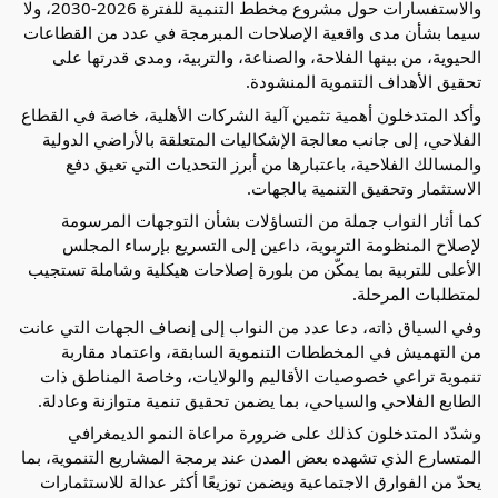
والاستفسارات حول مشروع مخطط التنمية للفترة 2026-2030، ولا 
سيما بشأن مدى واقعية الإصلاحات المبرمجة في عدد من القطاعات 
الحيوية، من بينها الفلاحة، والصناعة، والتربية، ومدى قدرتها على 
تحقيق الأهداف التنموية المنشودة.
وأكد المتدخلون أهمية تثمين آلية الشركات الأهلية، خاصة في القطاع 
الفلاحي، إلى جانب معالجة الإشكاليات المتعلقة بالأراضي الدولية 
والمسالك الفلاحية، باعتبارها من أبرز التحديات التي تعيق دفع 
الاستثمار وتحقيق التنمية بالجهات.
كما أثار النواب جملة من التساؤلات بشأن التوجهات المرسومة 
لإصلاح المنظومة التربوية، داعين إلى التسريع بإرساء المجلس 
الأعلى للتربية بما يمكّن من بلورة إصلاحات هيكلية وشاملة تستجيب 
لمتطلبات المرحلة.
وفي السياق ذاته، دعا عدد من النواب إلى إنصاف الجهات التي عانت 
من التهميش في المخططات التنموية السابقة، واعتماد مقاربة 
تنموية تراعي خصوصيات الأقاليم والولايات، وخاصة المناطق ذات 
الطابع الفلاحي والسياحي، بما يضمن تحقيق تنمية متوازنة وعادلة.
وشدّد المتدخلون كذلك على ضرورة مراعاة النمو الديمغرافي 
المتسارع الذي تشهده بعض المدن عند برمجة المشاريع التنموية، بما 
يحدّ من الفوارق الاجتماعية ويضمن توزيعًا أكثر عدالة للاستثمارات 