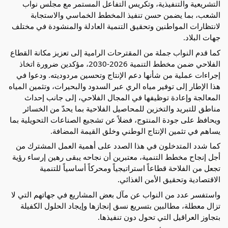
التشريعية والتنفيذية، وتكريس التفاعل المستمر مع مجلس نواب 
الشعب، بما يضمن حسن تنفيذ المخطط الخماسي والاستجابة 
لانتظارات المواطنين وتحقيق التنمية العادلة والمنشودة في مختلف 
جهات البلاد.
كما قدم النواب جملة من المقترحات الرامية إلى تعزيز مكانة القطاع 
الفلاحي ضمن مخطط التنمية 2026-2030، مؤكدين ضرورة اتخاذ 
إجراءات عملية من شأنها دعم الإنتاج وتحسين مردوديته. ودعوا في 
هذا الإطار إلى توفير مياه الري عبر السدود والبحيرات، وتثمين المياه 
المعالجة وإعادة توظيفها في المجال الفلاحي، إلى جانب إحداث 
مناطق للتبريد والتخزين للمحاصيل الفلاحية بما يحدّ من الخسائر 
ويحافظ على جودة المنتوج، فضلاً عن تشجيع الصناعات التحويلية بما 
يساهم في تثمين الإنتاج الوطني وخلق القيمة المضافة.
كما شدد المتدخلون في هذا الصدد على أهمية العمل المشترك من 
أجل إنجاح مخطط التنمية، معتبرين أن نجاحه يبقى رهين إرساء رؤية 
تجعل من الفلاحة قطاعاً استراتيجياً ومحركاً أساسياً للتنمية 
الاقتصادية وتحقيق الأمن الغذائي.
واستفسر عدد من النواب عن مآل بعض المشاريع في جهاتهم التي لا 
تزال معطلة، مطالبين بتسريع نسق إنجازها وإيجاد الحلول الكفيلة 
بتجاوز العراقيل التي تحول دون تنفيذها.