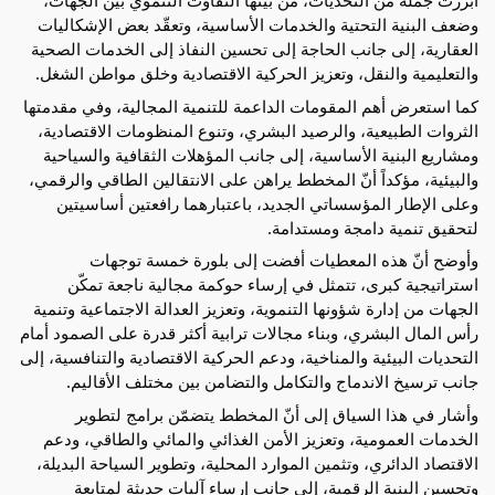
أبرزت جملة من التحديات، من بينها التفاوت التنموي بين الجهات، 
وضعف البنية التحتية والخدمات الأساسية، وتعقّد بعض الإشكاليات 
العقارية، إلى جانب الحاجة إلى تحسين النفاذ إلى الخدمات الصحية 
والتعليمية والنقل، وتعزيز الحركية الاقتصادية وخلق مواطن الشغل.
كما استعرض أهم المقومات الداعمة للتنمية المجالية، وفي مقدمتها 
الثروات الطبيعية، والرصيد البشري، وتنوع المنظومات الاقتصادية، 
ومشاريع البنية الأساسية، إلى جانب المؤهلات الثقافية والسياحية 
والبيئية، مؤكداً أنّ المخطط يراهن على الانتقالين الطاقي والرقمي، 
وعلى الإطار المؤسساتي الجديد، باعتبارهما رافعتين أساسيتين 
لتحقيق تنمية دامجة ومستدامة.
وأوضح أنّ هذه المعطيات أفضت إلى بلورة خمسة توجهات 
استراتيجية كبرى، تتمثل في إرساء حوكمة مجالية ناجعة تمكّن 
الجهات من إدارة شؤونها التنموية، وتعزيز العدالة الاجتماعية وتنمية 
رأس المال البشري، وبناء مجالات ترابية أكثر قدرة على الصمود أمام 
التحديات البيئية والمناخية، ودعم الحركية الاقتصادية والتنافسية، إلى 
جانب ترسيخ الاندماج والتكامل والتضامن بين مختلف الأقاليم.
وأشار في هذا السياق إلى أنّ المخطط يتضمّن برامج لتطوير 
الخدمات العمومية، وتعزيز الأمن الغذائي والمائي والطاقي، ودعم 
الاقتصاد الدائري، وتثمين الموارد المحلية، وتطوير السياحة البديلة، 
وتحسين البنية الرقمية، إلى جانب إرساء آليات حديثة لمتابعة 