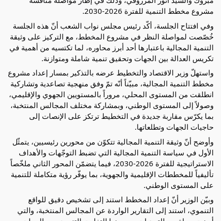
مبروك والسيد أنور المرزوقي، وذلك في إطار مواصلة مناقشة 
مشروع مخطط التنمية للفترة 2026-2030.
وفي افتتاح الجلسة، أكّد رئيس مجلس نواب الشعب أنّ هذه الجلسة 
خُصّصت لمواصلة النظر في مشروع المخطط، مع التركيز على وثيقة 
التنمية المجالية باعتبارها أحد أبرز محاوره، لما تكتسيه من أهمية في 
تكريس العدالة بين الجهات وتحقيق تنمية شاملة ومتوازنة.
واستهلّ وزير الاقتصاد والتخطيط عرضه بالتذكير بمسار إعداد مشروع 
مخطط التنمية المجالية، مبيّناً أنّه تمّ وفق منهجية تصاعدية وتشاركية 
انطلقت من المستوى المحلي، مروراً بالمستويين الجهوي والإقليمي، 
وصولاً إلى المستوى الوطني، وبمشاركة مختلف المجالس المنتخبة، 
بما يكرّس مقاربة جديدة في التخطيط ترتكز على الإنصات إلى 
حاجيات الجهات وتطلعاتها.
وأوضح أنّ وثيقة التنمية المجالية تتكوّن من محورين رئيسيين، يتمثّل 
الأول في سياسة التنمية المجالية التي تضبط التوجّهات والأهداف 
الاستراتيجية للفترة 2026-2030، فيما يتضمّن المحور الثاني ملخّصاً 
تأليفياً للمخططات الإقليمية والجهوية، بما يوفّر رؤية متكاملة للتنمية 
على المستوى الوطني.
وبيّن الوزير أنّ إعداد المخطط استند إلى تشخيص دقيق للواقع 
التنموي، استند إلى التقارير الواردة عن المجالس المنتخبة، والتي 