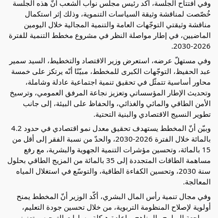
وفي افتتاح الجلسة، أكّد رئيس مجلس نواب الشعب أنّ هذه الجلسة 
خُصّصت لمناقشة وثيقة السياسات التنموية، وذلك إثر استكمال 
مناقشة وثيقتي التوجّهات العامة والتنمية المجالية خلال اليومين 
الماضيين، في إطار مواصلة النظر في مشروع مخطط التنمية للفترة 
2026-2030.
وفي مستهلّ عرضه، استعرض وزير الاقتصاد والتخطيط، السيد سمير 
عبد الحفيظ، التوجّهات الكبرى للمخطط، مبيّنًا أنّه يرتكز على خمسة 
محاور أساسية تتمثّل في تحقيق تنمية اجتماعية عادلة وشاملة، 
وتحديث الإطار المؤسساتي وتعزيز نجاعة المرفق العمومي، وترسيخ 
الأمن الطاقي والمائي والغذائي، والحفاظ على البيئة، إلى جانب 
تطوير النسيج الاقتصادي والبنية التحتية.
وبيّن أنّ المخطط يستهدف تحقيق معدل نمو اقتصادي في حدود 4.2 
بالمائة خلال الفترة 2026-2030، والحدّ من نسبة الفقر إلى أقل من 
15 بالمائة، وتحسين مؤشرات التنمية الجهوية والبشرية، مع رفع 
مساهمة الطاقات المتجددة إلى 35 بالمائة من المزيج الطاقي بحلول 
سنة 2030، وتحسين الكفاءة الطاقية، والتوسّع في استغلال المياه 
المعالجة.
وفي مجال تنمية رأس المال البشري، أكّد الوزير أنّ المخطط يمنح 
أولوية لإصلاح المنظومة التربوية، من خلال تحسين جودة التعليم، 
ومراجعة البرامج والمناهج، وإعادة هيكلة مسارات التوجيه، وتعزيز 