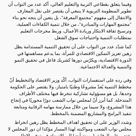
وفيما يتعلق بقطاعي التربية والتعليم العالي، أكد عدد من النواب أن 
تطوير المنظومة التربوية لا ينبغي أن يقتصر على نقل المعارف 
والانتقال إلى مفهوم "مجتمع المعرفة"، بل يتعين أن يتجه نحو بناء 
"مجتمع المهارات والمبادرة"، من خلال تنمية الكفاءات العملية، 
وترسيخ ثقافة الابتكار وريادة الأعمال، وربط مخرجات التعليم 
بمتطلبات التنمية واحتياجات سوق الشغل.
كما شدّد عدد من النواب على أن تحقيق التنمية المستدامة يظل 
رهين تعزيز التمكين الاقتصادي للمرأة، بما يدعم مساهمتها في 
الدورة الاقتصادية، ويكرّس دورها كشريك فاعل في تحقيق النمو 
والتنمية والعدالة الاجتماعية.
وفي رده على استفسارات النواب، أكّد وزير الاقتصاد والتخطيط أنّ 
مخطط التنمية يُعدّ مشروعًا وطنيًا بامتياز، ولا يقتصر على الحكومة 
وحدها، بل هو مسؤولية تشاركية تنخرط فيها مختلف الأطراف 
المتدخلة. كما أبرز أنّ لمجلس نواب الشعب دورًا محوريًا في إنجاح 
هذا المشروع، ولا سيما من خلال ممارسة مهامه الرقابية ومتابعة 
تنفيذ البرامج والمشاريع المضمنة بالمخطط. 
وشدد الوزير على ان تحقيق اهداف المخطط يظل رهين انخراط 
مجلس نواب الشعب ومواكبته لهذا المسار مؤكدا ان دور المجلس لا 
يقتصر على الرقابة بل يمتد أيضا الى الاسهام في توفير الاطار 