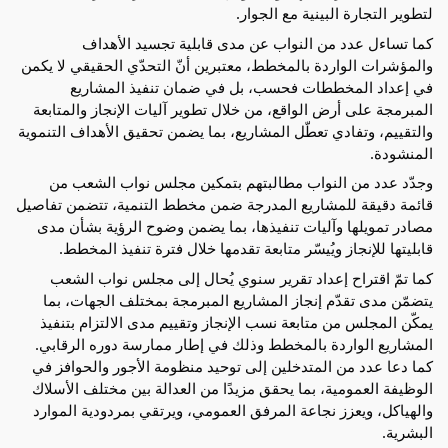
لتطوير التجارة البينية مع الجوار.
كما تساءل عدد من النواب عن مدى قابلية تجسيد الأهداف 
والمؤشرات الواردة بالمخطط، معتبرين أنّ التحدّي الحقيقي لا يكمن 
في إعداد المخططات فحسب، بل في ضمان تنفيذ المشاريع 
المبرمجة على أرض الواقع، من خلال تطوير آليات الإنجاز والمتابعة 
والتقييم، وتفادي تعطّل المشاريع، بما يضمن تحقيق الأهداف التنموية 
المنشودة.
وجدّد عدد من النواب مطالبتهم بتمكين مجلس نواب الشعب من 
قائمة دقيقة للمشاريع المدرجة ضمن مخطط التنمية، تتضمن تفاصيل 
مصادر تمويلها وآليات تنفيذها، بما يضمن وضوح الرؤية بشأن مدى 
قابليتها للإنجاز ويُيسّر متابعة تقدمها خلال فترة تنفيذ المخطط.
كما تمّ اقتراح إعداد تقرير سنوي يُحال إلى مجلس نواب الشعب 
يتضمّن مدى تقدّم إنجاز المشاريع المبرمجة بمختلف الجهات، بما 
يمكّن المجلس من متابعة نسب الإنجاز وتقييم مدى الالتزام بتنفيذ 
المشاريع الواردة بالمخطط وذلك في إطار ممارسة دوره الرقابي.
كما دعا عدد من المتدخلين إلى توحيد منظومة الأجور والحوافز في 
الوظيفة العمومية، بما يحقق مزيدًا من العدالة بين مختلف الأسلاك 
والهياكل، ويعزز نجاعة المرفق العمومي، ويرتقي بمردودية الموارد 
البشرية.