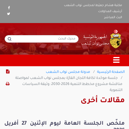
مكتبة هشام جعيّط لمجلس نواب الشعب
أرشيف المداولات
البث المباشر
الصفحة الرئيسية
مدونة مجلس نواب الشعب
جلسة موحّدة لكافة اللجان القارّة بمجلس نواب الشعب لمواصلة
مناقشة مشروع مخطط التنمية 2026-2030: وثيقة السياسات
التنموية
مقالات أخرى
ملخّص الجلسة العامة ليوم الإثنين 27 أفريل