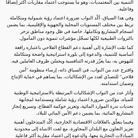
التنمية بين المعتمديات، وهو ما يستوجب اعتماد مقاربات أكثر إنصافًا 
وفاعلية.
وفي هذا السياق، أكّد النواب ضرورة اعتماد رؤية شمولية ومتكاملة 
تربط بين مختلف المستويات المحلية والجهوية والإقليمية، بما يضمن 
انسجام المشاريع وتكاملها، خاصة في ظل وجود مناطق تزخر 
بالثروات الطبيعية لكنّها تسجّل مؤشرات تنموية دون المأمول.
كما تمّت الإشارة إلى أهمية دعم القطاع الفلاحي باعتباره رافعة 
أساسية للتنمية، والدعوة إلى بلورة استراتيجية واضحة ومتكاملة 
للنهوض به، بما يعزّز قدرته التنافسية ويحسّن ظروف العاملين فيه.
واقترح عدد من النواب، في السياق ذاته، إرساء منظومة "أمن 
فلاحي" للتصدّي لعدد من الإشكاليات، بما يساهم في حماية الإنتاج 
وضمان استدامته.
وأثار عدد من النواب الإشكاليات المرتبطة بالاستراتيجية الوطنية 
للمياه، مؤكدين ضرورة اعتماد رؤية شاملة ومستدامة لمجابهة 
تحديات ندرة الموارد المائية، وتعزيز حوكمة القطاع، وتسريع إنجاز 
المشاريع المائية، بما يضمن دعم الأمن المائي للبلاد.
وفيما يتعلّق بالعلاقات الاقتصادية الخارجية، أكّد المتدخلون أهمية 
تعزيز التعاون مع البلدان المجاورة، مع لفت الانتباه إلى محدودية 
المبادلات التجارية معها، والدعوة إلى اعتماد مقاربة أكثر فاعلية 