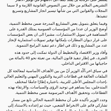
التشريعي الملائم من خلال سن النصوص القانونية اللازمة و لا سيما 
المجلات والقوانين التي من شأنها تيسير انجاز المشاريع وتسريع 
تنفيذها.
وفيما يتعلق بتمويل بعض المشاريع المدرجة ضمن مخطط التنمية، 
أوضح الوزير ان عددا من المؤسسات العمومية يمتلك القدرة على 
المساهمة في تمويل الاستثمارات، مشيرا الى ان بعض المؤسسات 
على غرار ديوان المطارات بإمكانها توفير تمويلات استثمارية لإنجاز 
عدد من المشاريع و ذلك في اطار دعم تنفيذ البرامج التنموية. 
وأفاد وزير الاقتصاد والتخطيط أن الدولة تمكنت إلى حدود هذه 
الفترة.، في إطار تنفيذ قانون المالية، من تعبئة نحو 40 بالمائة من 
حاجياتها من الاقتراض الداخلي.
في سياق اخر،أكّد الوزير أنّ من بين الأهداف الأساسية لمعالجة كل 
الملفات العالقة في قطاعات التربية والتكوين المهني والتعليم العالي 
،إحداث المجلس الأعلى للتربية، باعتباره إطارًا جامعًا لمختلف 
المتدخلين، بما يساهم في توحيد الرؤى والسياسات، والارتقاء بهذه 
القطاعات، وتحقيق الأهداف المرسومة ضمن مخطط التنمية.
وجدد الوزير تأكيده على أن مخطط التنمية الحالي نابع من مسار 
تشاركي قائم على الانخراط الشعبي، حيث تم إعداده بالاستناد إلى 
المقترحات والمشاريع والبرامج التي تم تقاسمها وبلورتها عبر مختلف 