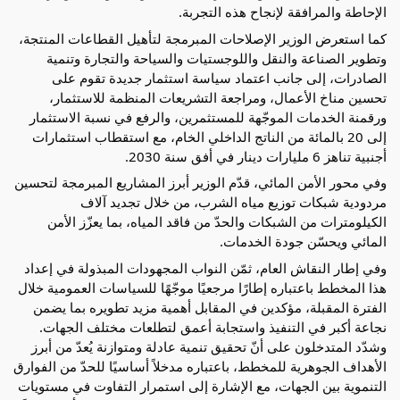
الإحاطة والمرافقة لإنجاح هذه التجربة.
كما استعرض الوزير الإصلاحات المبرمجة لتأهيل القطاعات المنتجة، 
وتطوير الصناعة والنقل واللوجستيات والسياحة والتجارة وتنمية 
الصادرات، إلى جانب اعتماد سياسة استثمار جديدة تقوم على 
تحسين مناخ الأعمال، ومراجعة التشريعات المنظمة للاستثمار، 
ورقمنة الخدمات الموجّهة للمستثمرين، والرفع في نسبة الاستثمار 
إلى 20 بالمائة من الناتج الداخلي الخام، مع استقطاب استثمارات 
أجنبية تناهز 6 مليارات دينار في أفق سنة 2030.
وفي محور الأمن المائي، قدّم الوزير أبرز المشاريع المبرمجة لتحسين 
مردودية شبكات توزيع مياه الشرب، من خلال تجديد آلاف 
الكيلومترات من الشبكات والحدّ من فاقد المياه، بما يعزّز الأمن 
المائي ويحسّن جودة الخدمات.
وفي إطار النقاش العام، ثمّن النواب المجهودات المبذولة في إعداد 
هذا المخطط باعتباره إطارًا مرجعيًا موجّهًا للسياسات العمومية خلال 
الفترة المقبلة، مؤكدين في المقابل أهمية مزيد تطويره بما يضمن 
نجاعة أكبر في التنفيذ واستجابة أعمق لتطلعات مختلف الجهات.
وشدّد المتدخلون على أنّ تحقيق تنمية عادلة ومتوازنة يُعدّ من أبرز 
الأهداف الجوهرية للمخطط، باعتباره مدخلاً أساسيًا للحدّ من الفوارق 
التنموية بين الجهات، مع الإشارة إلى استمرار التفاوت في مستويات 