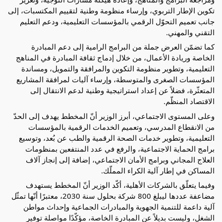
تكوين الإطار التربوي، وإرساء منظومة وطنية لتقييم المكتسبات، إلى 
جانب تعميم التحوّل الرقمي بالمؤسسات التعليمية، ودعم التعليم 
التقني والمهني.
كما تضمّن العرض جملة من البرامج الرامية إلى دعم المبادرة 
الخاصة وريادة الأعمال، من خلال إدماج ثقافة المبادرة في المناهج 
التعليمية، وتطوير منظومة التكوين والمرافقة والتمويل، ومساندة 
المؤسسات الصغرى والمتوسطة، وإرساء آليات لمرافقة المشاريع 
المتعثّرة، فضلاً عن إعداد استراتيجية وطنية لدعم الانتقال إلى 
الاقتصاد المنظّم.
وعلى المستوى الاجتماعي، أبرز الوزير أنّ المخطط يهدف إلى الحدّ 
من الانقطاع المدرسي، وتعميم الخدمات الرقمية بالمؤسسات 
التعليمية، وتطوير خدمات الصحة الرقمية والطب عن بُعد، وتوسيع 
برامج الحماية الاجتماعية، والرفع في عدد المنتفعين بمنظومات 
العلاج المجاني وبرامج الأمان الاجتماعي، إضافة إلى إنجاز آلاف 
المساكن في إطار آلية الكراء المملّك.
وفيما يتعلّق بالشركات الأهلية، أكّد الوزير أنّ المخطط يستهدف 
مضاعفة عددها ليبلغ 800 شركة بحلول سنة 2030، معتبرًا أنّها تمثّل 
آلية داعمة للتنمية الجهوية والمبادرات الجماعية وإحداث مواطن 
الشغل، وليست بديلاً عن المبادرة الخاصة، مؤكّدًا مواصلة توفير 