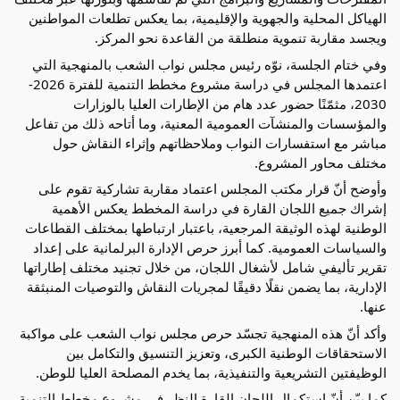
الهياكل المحلية والجهوية والإقليمية، بما يعكس تطلعات المواطنين 
ويجسد مقاربة تنموية منطلقة من القاعدة نحو المركز.
وفي ختام الجلسة، نوّه رئيس مجلس نواب الشعب بالمنهجية التي 
اعتمدها المجلس في دراسة مشروع مخطط التنمية للفترة 2026-
2030، مثمّنًا حضور عدد هام من الإطارات العليا بالوزارات 
والمؤسسات والمنشآت العمومية المعنية، وما أتاحه ذلك من تفاعل 
مباشر مع استفسارات النواب وملاحظاتهم وإثراء النقاش حول 
مختلف محاور المشروع.
وأوضح أنّ قرار مكتب المجلس اعتماد مقاربة تشاركية تقوم على 
إشراك جميع اللجان القارة في دراسة المخطط يعكس الأهمية 
الوطنية لهذه الوثيقة المرجعية، باعتبار ارتباطها بمختلف القطاعات 
والسياسات العمومية. كما أبرز حرص الإدارة البرلمانية على إعداد 
تقرير تأليفي شامل لأشغال اللجان، من خلال تجنيد مختلف إطاراتها 
الإدارية، بما يضمن نقلًا دقيقًا لمجريات النقاش والتوصيات المنبثقة 
عنها.
وأكد أنّ هذه المنهجية تجسّد حرص مجلس نواب الشعب على مواكبة 
الاستحقاقات الوطنية الكبرى، وتعزيز التنسيق والتكامل بين 
الوظيفتين التشريعية والتنفيذية، بما يخدم المصلحة العليا للوطن.
كما بيّن أنّ استكمال اللجان القارة النظر في مشروع مخطط التنمية 