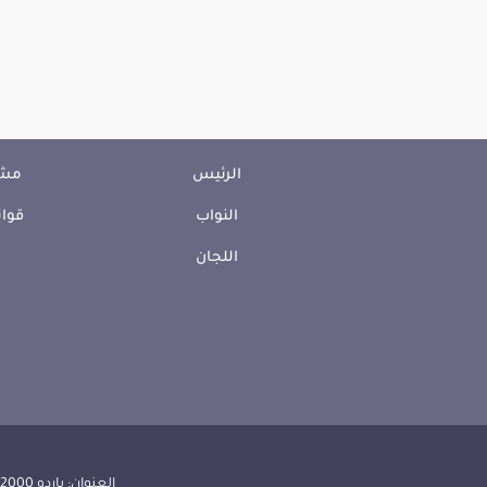
الرئيس
مشا
النواب
قوان
اللجان
العنوان: باردو 2000 الجمهورية التونسية | الهاتف: 000 157 71 (216) | الفاكس:608 514 71 (216) |