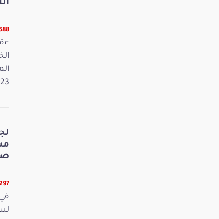
الت
5688 قر
عقد
الم
2023. وفي 
لج
صي
5297 قرا
في 