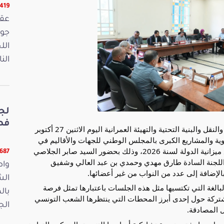
16419 ق
الل
الن
لج
فصو
عقدت لجنة التخطيط الاستراتيجي والتنمية المستدامة والنقل والبنية التحتية والتهيئة العمرانية اليوم الاثنين 27 أكتوبر
وية والمشاريع الكبرى بالمجلس الوطني للجهات والأقاليم في
إطار النظر في ما عُرض عليهما من مهمات من مشروع ميزانية الدولة لسنة 2026، وذلك بحضور السيد صابر الجلاصي
11687 ق
 اللجنة السادة طارق مهدي وحمدي بن عبد العالي وشفيق
واص
لإضافة إلى عدد من النواب من غير أعضائها.
الش
البالغة التي تكتسيها مثل هذه الجلسات باعتبارها تمثل فرصة
بال
شتركة حول إحدى أبرز المحطات التي ينتظرها الشعب التونسي
الجمعة 15
 المصادقة.