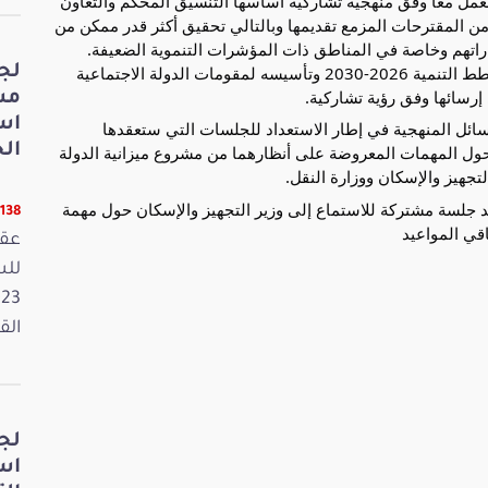
للعمل معا وفق منهجية تشاركية أساسها التنسيق المحكم والتعاون
ن المقترحات المزمع تقديمها وبالتالي تحقيق أكثر قدر ممكن من
راتهم وخاصة في المناطق ذات المؤشرات التنموية الضعيفة.
واكّدوا مدى تجسيم ذلك للتوجّهات التي انبنى عليها مخطط التنمية 2026-2030 وتأسيسه لمقومات الدولة الاجتماعية
لج
 إرسائها وفق رؤية تشاركية.
مش
اس
سائل المنهجية في إطار الاستعداد للجلسات التي ستعقدها
الخ
 حول المهمات المعروضة على أنظارهما من مشروع ميزانية الدولة
عقد جلسة مشتركة للاستماع إلى وزير التجهيز والإسكان حول مهمة
11138 قر
عقد
القانون
لج
اس