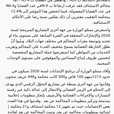
محاكم الاستئناف فقد عرفت ارتفاعا ب 6 %في عدد القضايا و0.4%
في عدد القضايا المفصولة، فيما انخفض هذا المؤشر الى %12.4
بمحكمة التعقيب معتبرين أن ذلك يعكس نسبة رضا على الأحكام
الاستئنافية.
واستعرض ممثلو الوزارة من جهة أخرى المشاريع المبرمجة لسنة
2026 والإنجازات المحققة في الفترة السابقة على مستوى بناء او
تجديد وتوسعة مقرات المحاكم في مختلف جهات البلاد. وبيّنوا أنّ
تطوّر الخارطة القضائية يسمح بتخفيف العبء على المحاكم وتقريب
الخدمات من المواطن كما استعرضوا جملة المشاريع المخصصة
لتحسين ظروف إيداع المساجين والموقوفين على مستوى الوحدات
السجنية.
وأفاد ممثلو الوزارة أن برنامج الإنتدابات لسنة 2026 سيكون في
حدود 1213منهم 100 قاض و300 كاتب محكمة و446 عريف سجون.
وقدّموا من جهة أخرى بسطة عن مشاريع التحوّل الرقمي الذي يهدف
إلى التحكم في الزمن القضائي والانتقال إلى عدالة ذكية عبر رقمنة
المسارات والإجراءات القضائية والأرشيف بإنجاز منظومات إعلامية
مندمجة وتركيز منظومات المحاكمة عن بعد . وقدموا في هذا الصدد
بعض الإحصائيات حيث تم تجهيز 12 محكمة استئناف و21 محكمة |
ابتدائية بمنظومات محاكمة عن بعد، وتمت المحاكمة عن بعد لفائدة