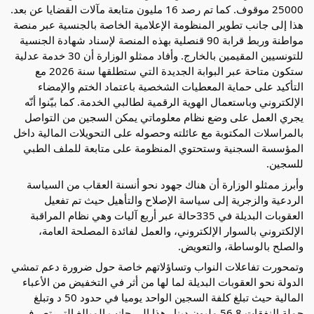
25000 موقوف. كما تم رصد 16 مليون متابعة مآلات القضايا عن بعد.
هذا إلى جانب تطوير المنظومة الإعلامية الخاصة بالجنسية عبر منصة
مواطنة وربط قرابة 90 قنصلية بهذه المنصة لإسناد شهادة الجنسية
للتونسيين المقيمين بالخارج. وأفاد ممثلو الوزارة أن 30 خدمة عدلية
ستكون متاحة عبر البوابة الجديدة التي ستطلقها سنة 2026 مع
التأكيد على حماية المعطيات الشخصية باعتماد الختم والإمضاء
الإلكتروني وباستعمال الهوية الرقمية لطالبي الخدمة. كما بيّنوا أنّه
يجري العمل على وضع نظام معلوماتي يمكن السجين من التواصل
بالمراسلات المكتوبة مع عائلته وحصوله على التحويلات المالية داخل
المؤسسة السجنية وستحتوي المنظومة على متابعة للملف الطبي
للسجين.
وأبرز ممثلو الوزارة أن هناك جهود نحو أنسنة العقاب من السياسة
الردعية والزجرية إلى سياسة الإصلاح والتأهيل حيث تم تفعيل
العقوبات البديلة في 335حالة عبر أربع آليات وهي نظام المراقبة
الإلكتروني بالسوار الإلكتروني، والعمل لفائدة المصلحة العامة،
والصلح بالوساطة، والتعويض.
وتمحورت تفاعلات النواب وتساؤلاتهم خاصة حول ضرورة دعم تمشي
الدولة نحو العقوبات البديلة لما لها من أثر في التخفيض من الأعباء
المالية حيث تبلغ كلفة السجين الواحد يوميا في حدود 50 د وتبلغ
جملة النفقات 56.8 مليون دينار هذا إلى جانب المبالغ التي تصرف