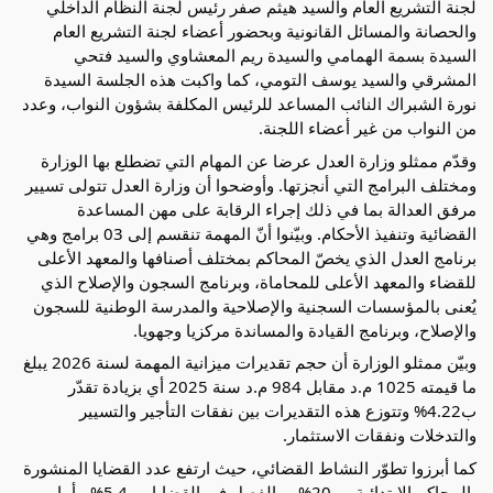
لجنة التشريع العام والسيد هيثم صفر رئيس لجنة النظام الداخلي
والحصانة والمسائل القانونية وبحضور أعضاء لجنة التشريع العام
السيدة بسمة الهمامي والسيدة ريم المعشاوي والسيد فتحي
المشرقي والسيد يوسف التومي، كما واكبت هذه الجلسة السيدة
نورة الشبراك النائب المساعد للرئيس المكلفة بشؤون النواب، وعدد
من النواب من غير أعضاء اللجنة.
وقدّم ممثلو وزارة العدل عرضا عن المهام التي تضطلع بها الوزارة
ومختلف البرامج التي أنجزتها. وأوضحوا أن وزارة العدل تتولى تسيير
مرفق العدالة بما في ذلك إجراء الرقابة على مهن المساعدة
القضائية وتنفيذ الأحكام. وبيّنوا أنّ المهمة تنقسم إلى 03 برامج وهي
برنامج العدل الذي يخصّ المحاكم بمختلف أصنافها والمعهد الأعلى
للقضاء والمعهد الأعلى للمحاماة، وبرنامج السجون والإصلاح الذي
يُعنى بالمؤسسات السجنية والإصلاحية والمدرسة الوطنية للسجون
والإصلاح، وبرنامج القيادة والمساندة مركزيا وجهويا.
وبيّن ممثلو الوزارة أن حجم تقديرات ميزانية المهمة لسنة 2026 يبلغ
ما قيمته 1025 م.د مقابل 984 م.د سنة 2025 أي بزيادة تقدّر
ب4.22% وتتوزع هذه التقديرات بين نفقات التأجير والتسيير
والتدخلات ونفقات الاستثمار.
كما أبرزوا تطوّر النشاط القضائي، حيث ارتفع عدد القضايا المنشورة
بالمحاكم الابتدائية ب 20% ، والفصل في القضايا ب 5.4% ، أما