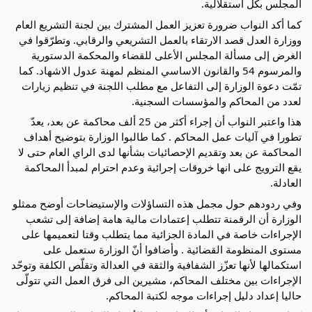
المجلس بكل استقلالية.
كما أكد النواب ضرورة تعزيز العمل المشترك بين لجنة التشريع العام
ووزارة العدل قصد الارتقاء بالعمل التشريعي والرقابي. وتطرّقوا في
الغرض إلى مسألة المجلس الأعلى للقضاء والمحكمة الدستورية
والمرسوم 54 والقانون الاساسي المنظم لمهنة عدول الاشهاد. كما
تمّت دعوة الوزارة إلى التفاعل مع مطلب اللجنة في تنظيم زيارات
لعدد من المحاكم والمؤسسات السجنية.
هذا واعتبر النواب أن إجراء أكثر من 25 ألف محاكمة عن بعد، يعدّ
تطورا في آليات عمل المحاكم . كما طالبوا الوزارة بتوضيح أهداف
المحاكمة عن بعد وتقديم الإحصائيات بشأنها لدى الراي العام حتى لا
يقع الترويج على انها خروقات إجرائية وعدم احترام لمبدأ المحاكمة
العادلة.
وفي ردودهم حول مجمل هذه التساؤلات والإستيضاحات أوضح ممثلو
الوزارة أن الرقمنة تتطلب إعتمادات مالية هامة إضافة إلى تشعب
الإجراءات خاصة في المادة الجزائية مما يتطلب وقتا لتعميمها على
مستوى المنظومة القضائية . وأضافوا أنّ الوزارة ستعمل على
استكمالها لأنها تعزّز الشفافية والثقة في العدالة وتقلّص الكلفة وتوحّد
الإجراءات بين مختلف المحاكم، مشيرين الى فرق العمل التي تتولّى
حاليا إعداد دليل إجراءات موجه لكتبة المحاكم.