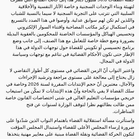
لتهيئة وبناء الوحدات السجنية و خاصة الآثار النفسية والأخلاقية
السلبية التي تترتب على التجربة السجنية لا سيما بالنسبة للشباب
واللذين لم تكن لهم سوابق عدلية. وأوصوا في هذا الصدد بالتسريع
في استكمال تركيز مكاتب المصاحبة واقتناء السوار الإلكتروني
وتحسيس الهياكل والمؤسسات الحاضنة للمحكومين بالعقوبة البديلة
بضرورة وضع خطة خاصة للتعامل مع هذا الصنف، إلى جانب وضع
برنامج تحسيسي أو تكويني للقضاة حول توجهات الدولة في هذا
الإطار حتى تكون الأحكام القضائية في تناغم مع توجهات وسياسة
الدولة في المجال.
واعتبر النواب أنّ الزمن القضائي في مستوى كل أطوار التقاضي لا
زال يحتاج إلى معالجة على مستوى مراجعة وترشيد الإجراءات
والآجال، معتبرين أنّ حجم الإنتدابات المقررة لسنة 2026 وخاصة في
سلك القضاة لا يفي بالحاجة وأنّ هذه الإنتدابات لا تمكّن من استيعاب
خريجي مؤسسات التعليم العالي في شتى اختصاصات القانون خاصة
ممن طالت بطالتهم نظرا لتوقف الوزارة لسنوات عن فتح
المناظرات.
واستأثرت مسألة استقلالية القضاء باهتمام النواب الذين شدّدوا على
ضرورة إرساء المجلس الأعلى للقضاء واستبدال المجلس المؤقت
لتكون الحركة القضائية ونقلة القضاة مبنية على معايير مهنية يتخذها