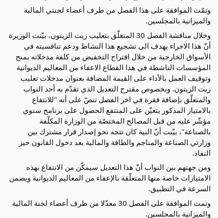
وتمّت الموافقة على هذا الفصل من طرف أعضاء لجنتي المالية
والميزانية بالمجلسين.
وخلال مناقشة الفصل 30 المتعلّق بتعليب زيت الزيتون، بيّنت الوزيرة
أنّ هذا الاجراء يهدف الى تشجيع هذا النشاط ودعم تنافسيته في
الأسواق الخارجية من خلال اقتراح التخفيض من كلفة مدخلاته بمنح
المؤسسات الناشطة في هذا القطاع الاعفاء من المعاليم الديوانية
وتوقيف العمل بالأداء على القيمة المضافة بعنوان مدخلات تعليب
زيت الزيتون. وبخصوص مقترح التعديل الذي تقدّم به أحد النواب
والمتعلّق بإضافة فقرة في اخر الفصل تنصّ على أنه "للانتفاع
بالامتياز المذكور يتعيّن على المنتفع الحصول على برنامج سنوي
مؤشّر عليه من قبل المصالح المختصّة من الوزارة المكلّفة
بالصناعة"، بيّنت أنّ النية كان تتجه نحو إصدار قرار مشترك بين
وزارتي الصناعة والمناجم والطاقة والمالية بعد دخول القانون حيز
النفاذ.
ومن جهتهم بين النواب أنّ هذا التعديل سيمكّن من الانتفاع بهذه
الامتيازات خاصة منها المتعلّقة بالإعفاء من المعاليم الديوانية ويضمن
السرعة في التطبيق.
وتمت الموافقة على الفصل 30 معدّلا من طرف أعضاء لجنة المالية
والميزانية بالمجلسين.