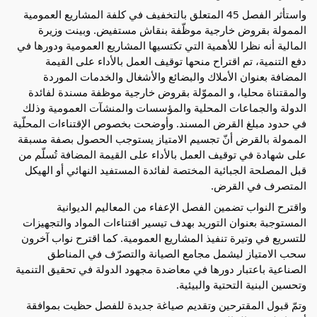
واستأثر الفصل 45 المتعلق بالتخفيف في كلفة المشاريع العمومية
الممولة بقروض خارجية موظّفة بنقاش مستفيض. وبينت وزيرة
المالية أنه نظرا للأهمية التي تكتسيها المشاريع العمومية ودورها في
دفع التنمية، تم اقتراح منحها توقيف العمل بالأداء على القيمة
المضافة بعنوان الأملاك والبضائع والأشغال والخدمات الموردة
والمقتناة محليا، و المموّلة بقروض خارجية موظفة مسندة لفائدة
الدولة والجماعات المحلية والمؤسسات والمنشآت العمومية وذلك
في حدود مبلغ القرض المسند. وأوضحت بخصوص الإقتناءات المحلّية
الممولة بالقرض أنّ تجسيم الامتياز يستوجب الحصول بصفة مسبقة
على شهادة في توقيف العمل بالأداء على القيمة المضافة تُسلّم من
قبل المصلحة الجبائية المختصة لفائدة المستفيد النهائي أو الهيكل
المتصرف في القرض.
واقترح النواب تضمين الفصل الإعفاء من المعاليم الديوانية
المستوجبة بعنوان التوريد بهدف تيسير اقتناءات المواد والتجهيزات
للتسريع في وتيرة تنفيذ المشاريع العمومية. كما اقترح نواب آخرون
سحب الامتياز ليشمل مجامع الصيانة والتصرّف في المناطق
الصناعية باعتبار دورها في معاضدة مجهود الدولة في تحقيق التنمية
وتحسين البنية التحتية والبيئية.
وتمّ قبول المقترحين وتقديم صياغة جديدة للفصل حظيت بموافقة