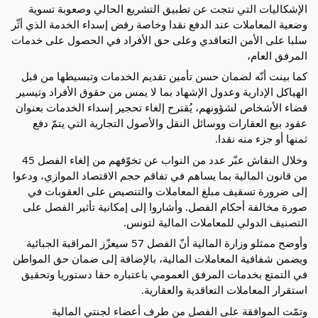
الإشكاليات التي نتجت عن تطبيق التشريع الحالي وصعوبة تسوية
وضعية المعاملات عند الدفع نقدا وخاصة رفض إسداء الخدمة الذي أثّر
سلبا على الأمن التعاقدي وعلى حق الأفراد في الحصول على خدمات
المرفق العام،
كما بينت أنّه لضمان حسن تأمين تقديم الخدمات وتبسيطها من قبل
الهياكل الإدارية وعدول الإشهاد بما لا يمس من حقوق الأفراد وتيسير
قضاء الأشخاص لشؤونهم، يُقترح إلغاء تحجير إسداء الخدمات بعنوان
عقود بيع العقارات ووسائل النقل والأصول التجارية التي يتمّ دفع
ثمنها أو جزء منه نقدا.
وخلال النقاش عبّر عدد من النواب عن تخوّفهم من إلغاء الفصل 45
من قانون المالية بما يساهم في تفاقم حجم الاقتصاد الموازي، ودعوا
إلى ضرورة تسقيف مبلغ المعاملات والتنصيص على العقوبات في
صورة مخالفة أحكام الفصل. وأشاروا إلى إمكانية تأثير الفصل على
التصنيف الدولي للمعاملات المالية لتونس.
وأوضح ممثلو وزارة المالية أنّ الفصل 57 سيعزّز المراقبة الجبائية
ويضمن شفافية المعاملات المالية، بالإضافة إلى ضمان حق المواطن
في التمتع بخدمات المرفق العمومي باعتباره حقا دستوريا وتحقيق
استقرار المعاملات التعاقدية والعقارية.
وتمّت الموافقة على الفصل من طرف أعضاء لجنتي المالية