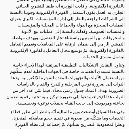
بالفاتورة الإلكترونية. وأفادت الوزيرة أنه طبقا للتشريع الجبائي
الجاري به العمل يكون استعمال الفوترة الإلكترونية وجوبيا بالنسبة
إلى الشركات الراجعة بالنظر إلى إدارة المؤسسات الكبرى بعنوان
العمليات المنجزة مع الدولة والجماعات المحلية والمؤسسات
والمنشآت العمومية، وكذلك بالنسبة إلى عمليات بيع الأدوية
والمحروقات بين المهنيين باستثناء تجار التفصيل. وبهدف مواصلة
التمشي الرامي إلى ضمان الرقابة على المعاملات وتعميم التعامل
بالفاتورة الإلكترونية، تمّ توسيع مجال التعامل بالفاتورة الإلكترونية
ليشمل مسدي الخدمات.
وتناول النقاش الإشكاليات التطبيقية المرتقبة لهذا الإجراء خاصة
بالنسبة لمسدي الخدمات خاصة في الجهات الداخلية لعدم تمكّنهم
من استعمال الآليات والتجهيزات المعدة للفوترة الإلكترونية. ودعا
النواب إلى ضرورة توخي المرحلية والتدرج والقيام بالدراسات
الضرورية بهدف اعتماد جدول زمني محدّد. فيما ثمّن عدد آخر من
النواب هذا الإجراء، ودعوا إلى ضرورة تركيز بنية تحتية رقمية لضمان
نجاعته ومردوديته إلى جانب القيام بحملات توعوية وتحسيسية.
وفي هذا السياق أوضحت وزيرة المالية أنّه بالنظر إلى تطور قطاع
الخدمات وما يشكّله من صعوبة في تقييم حجم معاملاته المنجزة،
ونظرا لمحدودية التصاريح بشأنها، تمّ إخضاعه إلى نظام الفوترة