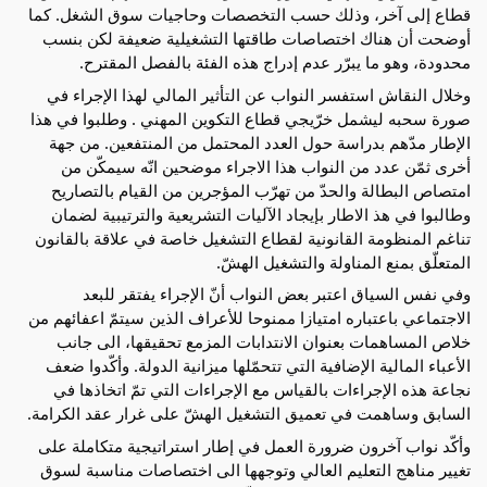
قطاع إلى آخر، وذلك حسب التخصصات وحاجيات سوق الشغل. كما
أوضحت أن هناك اختصاصات طاقتها التشغيلية ضعيفة لكن بنسب
محدودة، وهو ما يبرّر عدم إدراج هذه الفئة بالفصل المقترح.
وخلال النقاش استفسر النواب عن التأثير المالي لهذا الإجراء في
صورة سحبه ليشمل خرّيجي قطاع التكوين المهني . وطلبوا في هذا
الإطار مدّهم بدراسة حول العدد المحتمل من المنتفعين. من جهة
أخرى ثمّن عدد من النواب هذا الاجراء موضحين انّه سيمكّن من
امتصاص البطالة والحدّ من تهرّب المؤجرين من القيام بالتصاريح
وطالبوا في هذ الاطار بإيجاد الآليات التشريعية والترتيبية لضمان
تناغم المنظومة القانونية لقطاع التشغيل خاصة في علاقة بالقانون
المتعلّق بمنع المناولة والتشغيل الهشّ.
وفي نفس السياق اعتبر بعض النواب أنّ الإجراء يفتقر للبعد
الاجتماعي باعتباره امتيازا ممنوحا للأعراف الذين سيتمّ اعفائهم من
خلاص المساهمات بعنوان الانتدابات المزمع تحقيقها، الى جانب
الأعباء المالية الإضافية التي تتحمّلها ميزانية الدولة. وأكّدوا ضعف
نجاعة هذه الإجراءات بالقياس مع الإجراءات التي تمّ اتخاذها في
السابق وساهمت في تعميق التشغيل الهشّ على غرار عقد الكرامة.
وأكّد نواب آخرون ضرورة العمل في إطار استراتيجية متكاملة على
تغيير مناهج التعليم العالي وتوجهها الى اختصاصات مناسبة لسوق