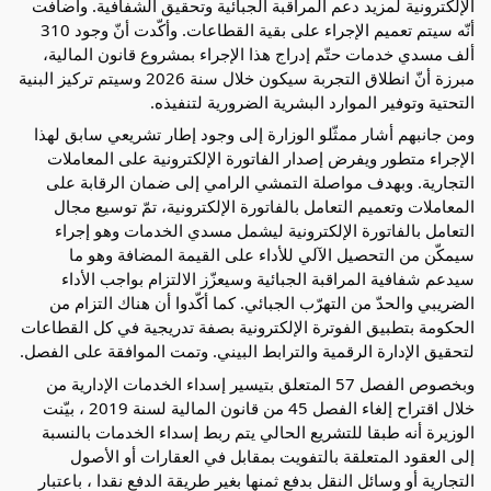
الإلكترونية لمزيد دعم المراقبة الجبائية وتحقيق الشفافية. وأضافت
أنّه سيتم تعميم الإجراء على بقية القطاعات. وأكّدت أنّ وجود 310
ألف مسدي خدمات حتّم إدراج هذا الإجراء بمشروع قانون المالية،
مبرزة أنّ انطلاق التجربة سيكون خلال سنة 2026 وسيتم تركيز البنية
التحتية وتوفير الموارد البشرية الضرورية لتنفيذه.
ومن جانبهم أشار ممثّلو الوزارة إلى وجود إطار تشريعي سابق لهذا
الإجراء متطور ويفرض إصدار الفاتورة الإلكترونية على المعاملات
التجارية. وبهدف مواصلة التمشي الرامي إلى ضمان الرقابة على
المعاملات وتعميم التعامل بالفاتورة الإلكترونية، تمّ توسيع مجال
التعامل بالفاتورة الإلكترونية ليشمل مسدي الخدمات وهو إجراء
سيمكّن من التحصيل الآلي للأداء على القيمة المضافة وهو ما
سيدعم شفافية المراقبة الجبائية وسيعزّز الالتزام بواجب الأداء
الضريبي والحدّ من التهرّب الجبائي. كما أكّدوا أن هناك التزام من
الحكومة بتطبيق الفوترة الإلكترونية بصفة تدريجية في كل القطاعات
لتحقيق الإدارة الرقمية والترابط البيني. وتمت الموافقة على الفصل.
وبخصوص الفصل 57 المتعلق بتيسير إسداء الخدمات الإدارية من
خلال اقتراح إلغاء الفصل 45 من قانون المالية لسنة 2019 ، بيّنت
الوزيرة أنه طبقا للتشريع الحالي يتم ربط إسداء الخدمات بالنسبة
إلى العقود المتعلقة بالتفويت بمقابل في العقارات أو الأصول
التجارية أو وسائل النقل بدفع ثمنها بغير طريقة الدفع نقدا ، باعتبار