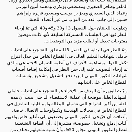
الماهر وظافر الصغيري ومصطفى بوبكري ومحمد أمين الورغي
وعماد الدين السديري ومعز بن يوسف ومسعود قريرة وإبراهيم
حسين، إلى جانب عدد من النواب من غير أعضاء اللجنة.
وتداولت اللجنتان حول الفصول 13 و30 و45 و48 التي تمّ إرجاء
النظر فيها في الجلسات المشتركة السابقة لأنها كانت موضوع
مقترحات تعديل أو لطلب مزيد من التوضيحات.
وتمّ النظر في البداية في الفصل 13المتعلق بالتشجيع على انتداب
حاملي شهادات التعليم العالي في القطاع الخاص من خلال اقتراح
تكفل الدولة بمساهمة الأعراف في أنظمة الضمان الاجتماعي والذي
تم إرجاء التصويت عليه إلى حين النظر في إمكانية إضافة أصحاب
شهادات التكوين المهني لمزيد دفع التشغيل وتشجيع مؤسسات
القطاع الخاص على انتدابهم.
وبيّنت الوزيرة أن الهدف من الإجراء هو التشجيع على انتداب حاملي
الشهائد العليا، موضحة أن عملية الاستقصاء الداخلي بينت أن هذه
الفئة من أكبر الشرائح التي تشملها البطالة ولهم قابلية للتشغيل في
القطاع الخاص في مجالات الهندسة وتكنولوجيات الاتصال خاصة.
وأضافت أن خرّيجي التكوين المهني يخضعون إلى تأطير خاص ولديهم
آليات إدماج وتشغيل خصوصية، مشيرة إلى أن الطاقة التشغيلية
لقطاع التكوين المهني تتجاوز 50%، وأنّ نسبة تشغيلهم تختلف من