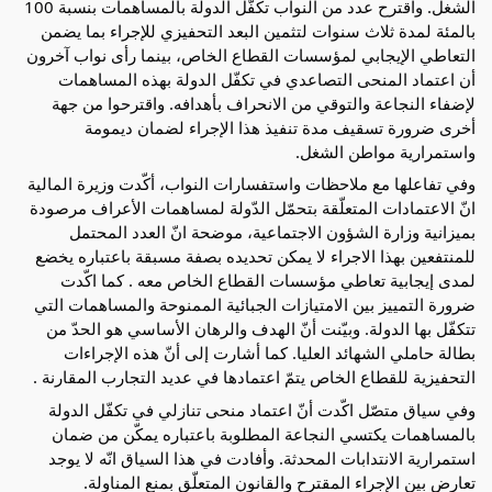
الشغل. واقترح عدد من النواب تكفّل الدولة بالمساهمات بنسبة 100
بالمئة لمدة ثلاث سنوات لتثمين البعد التحفيزي للإجراء بما يضمن
التعاطي الإيجابي لمؤسسات القطاع الخاص، بينما رأى نواب آخرون
أن اعتماد المنحى التصاعدي في تكفّل الدولة بهذه المساهمات
لإضفاء النجاعة والتوقي من الانحراف بأهدافه. واقترحوا من جهة
أخرى ضرورة تسقيف مدة تنفيذ هذا الإجراء لضمان ديمومة
واستمرارية مواطن الشغل.
وفي تفاعلها مع ملاحظات واستفسارات النواب، أكّدت وزيرة المالية
انّ الاعتمادات المتعلّقة بتحمّل الدّولة لمساهمات الأعراف مرصودة
بميزانية وزارة الشؤون الاجتماعية، موضحة انّ العدد المحتمل
للمنتفعين بهذا الاجراء لا يمكن تحديده بصفة مسبقة باعتباره يخضع
لمدى إيجابية تعاطي مؤسسات القطاع الخاص معه . كما اكّدت
ضرورة التمييز بين الامتيازات الجبائية الممنوحة والمساهمات التي
تتكفّل بها الدولة. وبيّنت أنّ الهدف والرهان الأساسي هو الحدّ من
بطالة حاملي الشهائد العليا. كما أشارت إلى أنّ هذه الإجراءات
التحفيزية للقطاع الخاص يتمّ اعتمادها في عديد التجارب المقارنة .
وفي سياق متصّل اكّدت أنّ اعتماد منحى تنازلي في تكفّل الدولة
بالمساهمات يكتسي النجاعة المطلوبة باعتباره يمكّن من ضمان
استمرارية الانتدابات المحدثة. وأفادت في هذا السياق انّه لا يوجد
تعارض بين الإجراء المقترح والقانون المتعلّق بمنع المناولة.