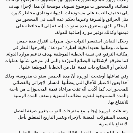
قضائية، والمحجوزات موضوع تسوية، موضحة أنّ هذا الإجراء يهدف
إلى تخفيف العبء على مستودعات الديوانة وتفادي مخاطر كبيرة
مثل الحرائق والسرقة وغيرها بحكم عدم البت في المحجوز من
المحاكم الذي يستغرق عدة سنوات. إضافة إلى المحافظة على
قيمتها وكذلك توفير موارد إضافية للدولة.
وخلال النقاش استفسر النواب حول مبررات اقتراح مدة خمس
سنوات، وطلبوا تحديدا دقيقا لعبارة "مودعة". واقترحوا النظر في
إمكانية الترفيع في نسبة الخطية الموظفة بهدف تدعيم موارد الدولة.
كما تطرقوا لإشكالية البضائع المورّدة والتي لم تتم في شأنها عمليات
الخلاص أو البضائع ذات قيمة أقل من الخطايا الموظفة عليها .
وفي تفاعلها أوضحت الوزيرة أنّ مدة الخمس سنوات مدروسة، وذلك
أخذا بعين الاعتبار للآجال التي يتطلّبها المسار الإجرائي والقضائي
للمحجوزات. كما أكّدت أنّه تمّت مراعاة قيمة المحجوزات من ناحية
والمدة المستوجبة لتقديم مطالب التسوية وسقف المدة الزمنية
للانتفاع بها.
وتفاعلت الوزيرة إيجابيا مع مقترحات النواب بتغيير صيغة الفصل
وتحديد المنقولات المعنية بالإجراء وتغيير التاريخ المتعلق بأجل
الانتفاع بالتسوية.
ونظرت اللجنتان في الفصل 56 المتعلق بتوسيع مجال التعامل