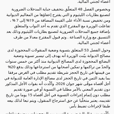
أعضاء لجنتي المالية.
وبخصوص الفصل 48 المتعلّق بتخفيف جباية المدخلات الضرورية
لتصنيع بطاريات الليثيوم و التي يقترح إعفاؤها من المعاليم الديوانية
ومن تخفيض نسبة الأداء على القيمة المضافة من 19% إلى 7 % ،
تفاعلت الوزيرة مع المقترح الذي تقدم به أحد النواب والمتعلق
بإضافة جميع المدخلات الضرورية لتصنيع بطاريات الليثيوم وذلك بعد
التنسيق مع وزارة الصناعة . وتم قبول المقترح معدلا من طرف
أعضاء لجنتي المالية.
وحول الفصل 53 المتعلق بتسوية وضعية المنقولات المحجوزة لدى
مصالح الديوانة بيّنت الوزيرة أنه يهدف إلى تيسير تسوية وضعية
البضائع المحجوزة لدى المصالح الديوانية منذ أكثر من خمس سنوات
والحدّ من تراكمها و تمكين أصحابها من استرجاعها وذلك بدفع 20%
من قيمتها في تاريخ الحجز شريطة تقديم مطلب في الغرض مرفقا
بما يفيد الثمن في تاريخ الحجز لدى مصالح الإدارة العامة للديوانة في
أجل أقصاه موفّى شهر جوان 2026. وأكّدت أنه بفوات الأجل المذكور
دون تقديم المعني بالأمر مطلبا في التسوية أو في صورة تقديم
مطلب دون إتمام إجراءات التسوية في أجل أقصاه 15 يوما من تاريخ
تقديمه، يعتبر متخلّيا عن حق استرجاع المنقول، ويتم تبعا لذلك بيعه
طبقا لإجراءات تضبط بأمر.
وأكّدت وزيرة المالية ضرورة التمييز بين المحجوزات موضوع نزاعات