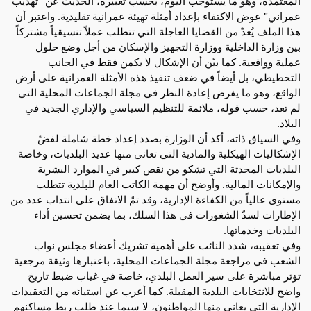
المعتمدة، وهو ما يستوجب اليوم، بحسب تعبيره، الحديث عن "تهذيب
عمراني" عوض الاكتفاء بإعداد أمثلة تهيئة عمرانية تقليدية. واعتبر أن
هذا الملف يُعدّ من القضايا العاجلة التي تتطلب عملاً تنسيقياً مشتركاً
بين وزارة الداخلية ووزارة التجهيز والإسكان من أجل وضع حلول
عملية وواقعية. كما بيّن أن الإشكال لا يكمن فقط في الجانب
التخطيطي، بل أيضاً في ضعف تنفيذ هذه الأمثلة العمرانية على أرض
الواقع، وهو ما يفرض إعادة النظر في مجلة الجماعات المحلية التي
لم تعد، حسب قوله، ملائمة للتنظيم السياسي والإداري الجديد في
البلاد.
وفي السياق ذاته، أكد أن الوزارة بصدد إعداد خطة شاملة لفضّ
الإشكاليات الهيكلية والمادية التي تعاني منها عديد البلديات، وخاصة
البلديات المحدثة التي تشكو من نقص كبير في الموارد البشرية
والإمكانات المالية. وأوضح أن مهمة الكاتب العام للبلدية تتطلب
مستوى عالياً من الكفاءة الإدارية، وقد تمّ الاتفاق على انتداب عدد من
الإطارات لسدّ الشغورات في هذا السلك، بما يضمن تحسين أداء
البلديات وخدماتها.
وفي تعقيبه، شدد النائب على أهمية تشريك أعضاء مجلس نواب
الشعب في مراجعة مجلة الجماعات المحلية، باعتبارها وثيقة مرجعية
تؤثر مباشرة على سير العمل البلدي، خاصة في غياب ضبط تاريخ
واضح للانتخابات البلدية المقبلة. كما أعرب عن استيائه من التعقيدات
الإدارية التي يعاني منها المواطنون، لا سيما عند طلب ربط مساكنهم