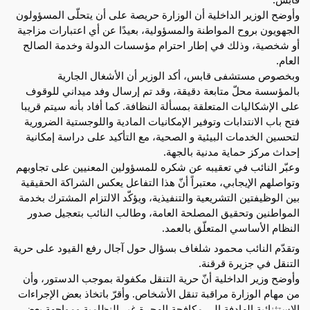
وأوضح الوزير الداخلية أن الوزارة حريصة على أن يتحلّى المسؤولون
الجهويون بروح المواطنة والمسؤولية، بعيدًا عن أي اعتبارات مزاجية
أو شخصية، وذلك في إطار احترام مؤسسات الدولة وخدمة الصالح
العام.
وبخصوص مستشفى قابس، أكد الوزير أن الأشغال الجارية
بالمؤسسة محلّ متابعة دقيقة، وقد تم إرسال وفد ميداني للوقوف
على الإشكاليات المتعلقة بمسألة النظافة. كما أفاد بأنه سيتم قريبا
فتح باب الانتدابات وتوفير الإمكانيات المادية واللوجستية الضرورية
لتحسين الخدمات البيئية و الصحية، مع التأكيد على دراسة إمكانية
إحداث مركز حماية مدنية بالجهة.
وعبّر النائب في تعقيبه عن شكره للمسؤولين المعنيين على تجاوبهم
وتواصلهم الإيجابي، معتبراً أنّ هذا التفاعل يعكس الشراكة الحقيقية
بين الوظيفتين التشريعية والتنفيذية، ويؤكّد الالتزام المشترك بخدمة
المواطنين وتحقيق المصلحة العامة، وطالب النائب بتعجيل صدور
النظام الأساسي المتعلّق بالعمد.
وتقدّم النائب محمود شلغاف بسؤال حول آجال رفع القيود على حرية
التنقل في جزيرة قرقنة.
وأوضح وزير الداخلية أنّ حرية التنقل مكفولة بموجب الدستور، وأن
من مهام الوزارة مراقبة تنقل الأشخاص. وأقرّ باتخاذ بعض الإجراءات
الاستثنائية الهادفة إلى مكافحة الهجرة غير النظامية ومواجهة بعض