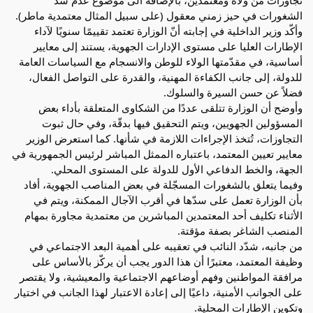
الشغورات في حيز زمني معقول (على سبيل المثال معتمدية ماطر).
وأكّد وزير الداخلية في إجابته أنّ الوزارة تعتمد تقييمًا سنويًا لآداء
الإطارات العليا على مستوى الإدارات الجهوية، يستند إلى معايير
أساسية، في مقدّمتها الولاء للوطن والانسجام مع السياسات العامة
للدولة، إلى جانب الكفاءة المهنية، والقدرة على التواصل الفعال،
فضلاً عن حسن السيرة والسلوك.
وأوضح أن الوزارة تتلقى عددًا من الشكاوى المتعلقة بأداء بعض
المسؤولين الجهويين، ويتم التحقيق فيها بدقّة، وفي حال ثبوت
التجاوزات، تُتخذ الإجراءات اللازمة في شأنها. كما استعرض الوزير
معايير تعيين المعتمد، باعتباره الممثل المباشر لرئيس الجمهورية في
الجهة، والخط الدفاعي الأول للدولة على المستوى المحلي.
وفيما يتعلق بالشغورات المسجّلة في بعض المناصب الجهوية، أفاد
بأن الوزارة تعمل على سدّها في أقرب الآجال الممكنة، ويتم في
الأثناء تكليف أحد المعتمدين المباشرين من معتمدية مجاورة بمهام
المنصب الشاغر بصفة مؤقتة.
من جانبه، شدّد النائب في تعقيبه على أهمية البعد الاجتماعي في
وظيفة المعتمد، معتبرًا أن هذا الدور يجب أن يركّز بالأساس على
مرافقة المواطنين وفهم أوضاعهم الاجتماعية والمعيشية، ولا يقتصر
على الجوانب الأمنية، داعيًا إلى إعادة الاعتبار لهذا الجانب في اختيار
وتكوين الإطارات المحلية.