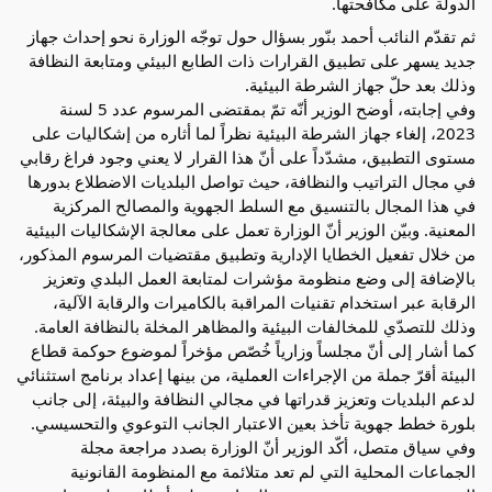
الدولة على مكافحتها.
ثم تقدّم النائب أحمد بنّور بسؤال حول توجّه الوزارة نحو إحداث جهاز
جديد يسهر على تطبيق القرارات ذات الطابع البيئي ومتابعة النظافة
وذلك بعد حلّ جهاز الشرطة البيئية.
وفي إجابته، أوضح الوزير أنّه تمّ بمقتضى المرسوم عدد 5 لسنة
2023، إلغاء جهاز الشرطة البيئية نظراً لما أثاره من إشكاليات على
مستوى التطبيق، مشدّداً على أنّ هذا القرار لا يعني وجود فراغ رقابي
في مجال التراتيب والنظافة، حيث تواصل البلديات الاضطلاع بدورها
في هذا المجال بالتنسيق مع السلط الجهوية والمصالح المركزية
المعنية. وبيّن الوزير أنّ الوزارة تعمل على معالجة الإشكاليات البيئية
من خلال تفعيل الخطايا الإدارية وتطبيق مقتضيات المرسوم المذكور،
بالإضافة إلى وضع منظومة مؤشرات لمتابعة العمل البلدي وتعزيز
الرقابة عبر استخدام تقنيات المراقبة بالكاميرات والرقابة الآلية،
وذلك للتصدّي للمخالفات البيئية والمظاهر المخلة بالنظافة العامة.
كما أشار إلى أنّ مجلساً وزارياً خُصّص مؤخراً لموضوع حوكمة قطاع
البيئة أقرّ جملة من الإجراءات العملية، من بينها إعداد برنامج استثنائي
لدعم البلديات وتعزيز قدراتها في مجالي النظافة والبيئة، إلى جانب
بلورة خطط جهوية تأخذ بعين الاعتبار الجانب التوعوي والتحسيسي.
وفي سياق متصل، أكّد الوزير أنّ الوزارة بصدد مراجعة مجلة
الجماعات المحلية التي لم تعد متلائمة مع المنظومة القانونية