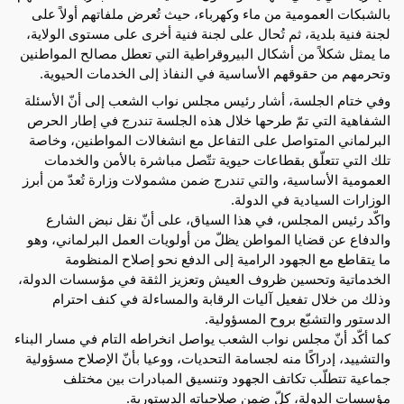
بالشبكات العمومية من ماء وكهرباء، حيث تُعرض ملفاتهم أولاً على
لجنة فنية بلدية، ثم تُحال على لجنة فنية أخرى على مستوى الولاية،
ما يمثل شكلاً من أشكال البيروقراطية التي تعطل مصالح المواطنين
وتحرمهم من حقوقهم الأساسية في النفاذ إلى الخدمات الحيوية.
وفي ختام الجلسة، أشار رئيس مجلس نواب الشعب إلى أنّ الأسئلة
الشفاهية التي تمّ طرحها خلال هذه الجلسة تندرج في إطار الحرص
البرلماني المتواصل على التفاعل مع انشغالات المواطنين، وخاصة
تلك التي تتعلّق بقطاعات حيوية تتّصل مباشرة بالأمن والخدمات
العمومية الأساسية، والتي تندرج ضمن مشمولات وزارة تُعدّ من أبرز
الوزارات السيادية في الدولة.
واكّد رئيس المجلس، في هذا السياق، على أنّ نقل نبض الشارع
والدفاع عن قضايا المواطن يظلّ من أولويات العمل البرلماني، وهو
ما يتقاطع مع الجهود الرامية إلى الدفع نحو إصلاح المنظومة
الخدماتية وتحسين ظروف العيش وتعزيز الثقة في مؤسسات الدولة،
وذلك من خلال تفعيل آليات الرقابة والمساءلة في كنف احترام
الدستور والتشبّع بروح المسؤولية.
كما أكّد أنّ مجلس نواب الشعب يواصل انخراطه التام في مسار البناء
والتشييد، إدراكًا منه لجسامة التحديات، ووعيا بأنّ الإصلاح مسؤولية
جماعية تتطلّب تكاتف الجهود وتنسيق المبادرات بين مختلف
مؤسسات الدولة، كلّ ضمن صلاحياته الدستورية.