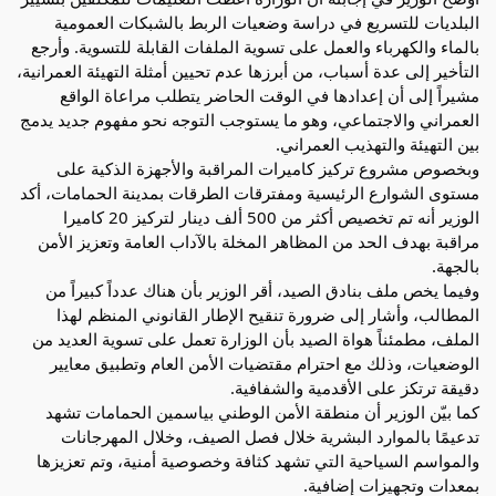
البلديات للتسريع في دراسة وضعيات الربط بالشبكات العمومية
بالماء والكهرباء والعمل على تسوية الملفات القابلة للتسوية. وأرجع
التأخير إلى عدة أسباب، من أبرزها عدم تحيين أمثلة التهيئة العمرانية،
مشيراً إلى أن إعدادها في الوقت الحاضر يتطلب مراعاة الواقع
العمراني والاجتماعي، وهو ما يستوجب التوجه نحو مفهوم جديد يدمج
بين التهيئة والتهذيب العمراني.
وبخصوص مشروع تركيز كاميرات المراقبة والأجهزة الذكية على
مستوى الشوارع الرئيسية ومفترقات الطرقات بمدينة الحمامات، أكد
الوزير أنه تم تخصيص أكثر من 500 ألف دينار لتركيز 20 كاميرا
مراقبة بهدف الحد من المظاهر المخلة بالآداب العامة وتعزيز الأمن
بالجهة.
وفيما يخص ملف بنادق الصيد، أقر الوزير بأن هناك عدداً كبيراً من
المطالب، وأشار إلى ضرورة تنقيح الإطار القانوني المنظم لهذا
الملف، مطمئناً هواة الصيد بأن الوزارة تعمل على تسوية العديد من
الوضعيات، وذلك مع احترام مقتضيات الأمن العام وتطبيق معايير
دقيقة ترتكز على الأقدمية والشفافية.
كما بيّن الوزير أن منطقة الأمن الوطني بياسمين الحمامات تشهد
تدعيمًا بالموارد البشرية خلال فصل الصيف، وخلال المهرجانات
والمواسم السياحية التي تشهد كثافة وخصوصية أمنية، وتم تعزيزها
بمعدات وتجهيزات إضافية.