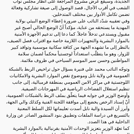
الجديدة، وسيقع عرض مشروع المراجعة على أنظار مجلس نواب
الشعب في أقرب الآجال، قصد الوصول إلى صيغة تشاركية وفعالة
تضمن تكامل الأدوار بين مختلف المتدخلين.
وفي تعقيبه شدّد النائب على ضرورة إعطاء الوضع البيئي بولاية
المهدية ما يستحقه من عناية، مؤكداً أنّ الوضع الحالي أصبح غير
مقبول ويستدعي تدخلاً عاجلاً. كما دعا إلى تدعيم الأجهزة الأمنية
بالموارد البشرية والتجهيزات اللازمة خاصة مع اقتراب فصل الصيف،
بالنظر إلى ما تشهده الجهة من كثافة سكانية موسمية وتوافد كبير
للزوار، وهو ما يتطلّب استعداداً لوجستياً محكماً لضمان سلامة
المواطنين وحسن سير الموسم السياحي في ظروف ملائمة.
وتوجّه النائب محمد علي فنيرة بسؤال حول تراخيص الربط بالشبكة
العمومية في ولاية نابل وموضوع نقص الموارد البشرية والامكانيات
اللوجستية في مراكز الامن العمومي بمنطقة قرمبالية، إلى جانب
تنظيم استغلال الفضاءات الرياضية في المهرجانات الصيفية.
وأوضح الوزير في جوابه فيما يتعلّق بملف الربط بالشبكات العمومية،
أنّ إسناد الرخص يخضع إلى موافقة اللجنة الفنية وكذلك والي الجهة،
وأبرز أن السيدة والية نابل أسدت تعليماتها لكل السلط المعنية
بالتسريع في دراسة الملفات وتطبيق بنود المنشور الصادر عن وزارة
الداخلية في هذا الصدد.
كما تعهّد الوزير بتعزيز الوحدات الأمنية بقرنبالية بالموارد البشرية