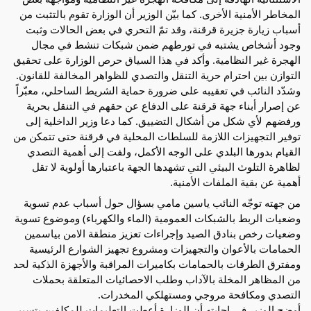
المخاطر الأمنية الأخرى. كما بيّن الوزير أن الوزارة تقوم بالتثبت من
أسباب زيارة جزيرة قرقنة، وقد تمّ التحري في بعض الحالات وثبت
وجود أشخاص يشتبه في تورطهم ضمن شبكات تنشط في مجال
الهجرة غير النظامية. وأكد في هذا السياق حرص الوزارة على تحقيق
التوازن بين احترام حرية التنقل والتصدي للظواهر المخالفة للقانون.
وشدّد النائب في تعقيبه على ضرورة حماية الشريط الساحلي، معبّراً
عن إصرار أبناء جهة قرقنة على الدفاع عن حقهم في التنقل بحرية
ورفضهم لأي شكل من أشكال التضييق. كما دعا وزير الداخلية إلى
توفير التجهيزات اللازمة للسلطات المحلية في قرقنة حتى تتمكن من
القيام بدورها البلدي على الوجه الأكمل، ولفت إلى أهمية التصدي
لظاهرة التلوث البيئي التي تشهدها الجهة باعتبارها أولوية لا تقل
أهمية عن بقية الملفات الأمنية.
من جهته توجّه النائب ياسين مامي بسؤال حول أسباب عدم تسوية
وضعيات الربط بالشبكات العمومية (الماء والكهرباء) وموضوع تسوية
وضعيات رخص بنادق الصيد وإجراءات تعزيز منطقة الامن بياسمين
الحمامات بالأعوان والتجهيزات ومشروع تجهيز الشوارع الرئيسية
ومفترق الطرقات بالحمامات بكاميرات المراقبة والأجهزة الذكية لحد
من المظاهر المخلة بالآداب وطلب الاحصائيات المتعلقة بحملات
التصدي ومكافحة مروجي ومستهلكي المخدرات.
أوضح الوزير في إجابته أن الوزارة أعطت التعليمات للمكلفين بتسيير