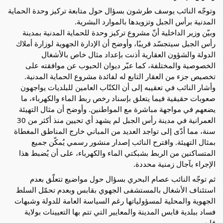
وتوجّه النائب يوسف طرشون بسؤال حول متابعة تركيز وحدة الحماية
المدنية برأس الجبل وتزويدها بالموارد البشرية.
وبيّن وزير الداخلية أنّ مشروع تركيز وحدة للحماية المدنية بمدينة
رأس الجبل سيتجسّد قريبًا، وأوضح أن الإدارة الجهوية لوزارة أملاك
الدولة والشؤون العقارية أذنت بإعداد مثال خاص بالأشغال
الخصوصية والمختلفة، كما عبّر ديوان الحبوب عن موافقته على
تخصيص جزء من العقار التابع له لفائدة مشروع الحماية المدنية.
وأشار النائب في تعقيبه إلى أن الكتّاب العامين للبلديات يواجهون
صعوبات حقيقية فيما يتعلق بإسناد رخص ربط الماء والكهرباء، ما
يضعهم في مواجهة مباشرة مع المواطنين. وأوضح أن مثال التهيئة
العمرانية في مدينة رأس الجبل لم يشهد أي تحيين منذ أكثر من 30
سنة، مما أدّى إلى تواجد العديد من المباني خارج المناطق المغطاة
بمثال التهيئة. واقترح النائب إصدار منشور رسمي يُمكّن جميع
المتساكنين من الربط بشبكتي الماء والكهرباء، على أن يُضبط هذا
الإجراء بآجال زمنية محددة.
ثم توجّه النائب عصام البحري بسؤال حول مواضيع تتعلّق بعدم
استئناف الأشغال بالمستشفى الجهوي بقابس وبعدم تحمّل السلط
الجهوية والمحلية لمسؤولياتها رغم السياسة العامة للدولة وشبهات
فساد ببلدية قابس المدينة والمعايير التي تتم بها التعيينات بولاية
قابس.