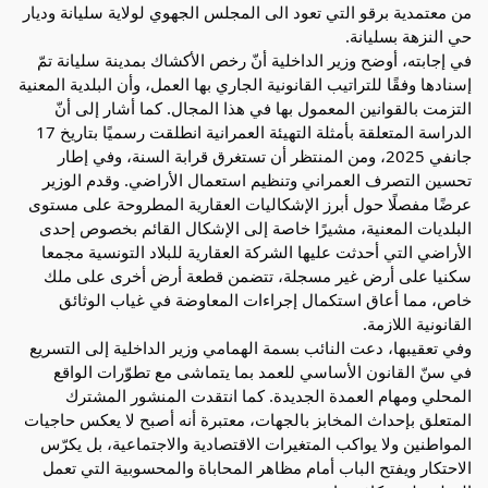
من معتمدية برقو التي تعود الى المجلس الجهوي لولاية سليانة وديار
حي النزهة بسليانة.
في إجابته، أوضح وزير الداخلية أنّ رخص الأكشاك بمدينة سليانة تمّ
إسنادها وفقًا للتراتيب القانونية الجاري بها العمل، وأن البلدية المعنية
التزمت بالقوانين المعمول بها في هذا المجال. كما أشار إلى أنّ
الدراسة المتعلقة بأمثلة التهيئة العمرانية انطلقت رسميًا بتاريخ 17
جانفي 2025، ومن المنتظر أن تستغرق قرابة السنة، وفي إطار
تحسين التصرف العمراني وتنظيم استعمال الأراضي. وقدم الوزير
عرضًا مفصلًا حول أبرز الإشكاليات العقارية المطروحة على مستوى
البلديات المعنية، مشيرًا خاصة إلى الإشكال القائم بخصوص إحدى
الأراضي التي أحدثت عليها الشركة العقارية للبلاد التونسية مجمعا
سكنيا على أرض غير مسجلة، تتضمن قطعة أرض أخرى على ملك
خاص، مما أعاق استكمال إجراءات المعاوضة في غياب الوثائق
القانونية اللازمة.
وفي تعقيبها، دعت النائب بسمة الهمامي وزير الداخلية إلى التسريع
في سنّ القانون الأساسي للعمد بما يتماشى مع تطوّرات الواقع
المحلي ومهام العمدة الجديدة. كما انتقدت المنشور المشترك
المتعلق بإحداث المخابز بالجهات، معتبرة أنه أصبح لا يعكس حاجيات
المواطنين ولا يواكب المتغيرات الاقتصادية والاجتماعية، بل يكرّس
الاحتكار ويفتح الباب أمام مظاهر المحاباة والمحسوبية التي تعمل