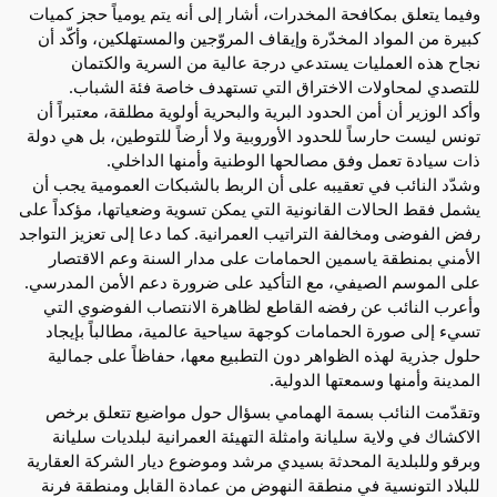
وفيما يتعلق بمكافحة المخدرات، أشار إلى أنه يتم يومياً حجز كميات
كبيرة من المواد المخدّرة وإيقاف المروّجين والمستهلكين، وأكّد أن
نجاح هذه العمليات يستدعي درجة عالية من السرية والكتمان
للتصدي لمحاولات الاختراق التي تستهدف خاصة فئة الشباب.
وأكد الوزير أن أمن الحدود البرية والبحرية أولوية مطلقة، معتبراً أن
تونس ليست حارساً للحدود الأوروبية ولا أرضاً للتوطين، بل هي دولة
ذات سيادة تعمل وفق مصالحها الوطنية وأمنها الداخلي.
وشدّد النائب في تعقيبه على أن الربط بالشبكات العمومية يجب أن
يشمل فقط الحالات القانونية التي يمكن تسوية وضعياتها، مؤكداً على
رفض الفوضى ومخالفة التراتيب العمرانية. كما دعا إلى تعزيز التواجد
الأمني بمنطقة ياسمين الحمامات على مدار السنة وعم الاقتصار
على الموسم الصيفي، مع التأكيد على ضرورة دعم الأمن المدرسي.
وأعرب النائب عن رفضه القاطع لظاهرة الانتصاب الفوضوي التي
تسيء إلى صورة الحمامات كوجهة سياحية عالمية، مطالباً بإيجاد
حلول جذرية لهذه الظواهر دون التطبيع معها، حفاظاً على جمالية
المدينة وأمنها وسمعتها الدولية.
وتقدّمت النائب بسمة الهمامي بسؤال حول مواضيع تتعلق برخص
الاكشاك في ولاية سليانة وامثلة التهيئة العمرانية لبلديات سليانة
وبرقو وللبلدية المحدثة بسيدي مرشد وموضوع ديار الشركة العقارية
للبلاد التونسية في منطقة النهوض من عمادة القابل ومنطقة فرنة