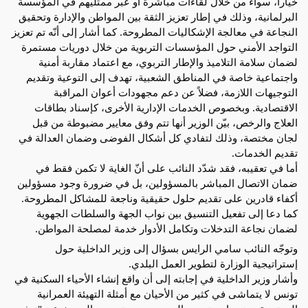
خياراً، سواء من خلال لقاءات مباشرة أو عبر ممثليهم في المؤسسة
البرلمانية، وذلك في إطار تعزيز الثقة بين المواطن والإدارة وتحقيق
النجاعة في معالجة الإشكاليات المطروحة. كما أشار إلى أنّه تم تعزيز
التواجد الأمني حول المؤسسات التربوية من خلال دوريات مستمرة
لضمان سلامة التلاميذ والإطار التربوي، مع اعتماد مقاربة أمنية
واجتماعية خاصة في المناطق الشعبية، تهدف إلى التوعية وتقديم
التوجيهات اللازمة، فضلاً عن دعم مجهودات أعوان المراقبة
الاقتصادية. وبخصوص الخدمات الإدارية الأخرى، كإسناد بطاقات
العلاج والرخص، بيّن الوزير أنها تتم وفق معايير مضبوطة من قبل
لجان مختصة، وذلك لتفادي كل أشكال الفوضى وضمان العدالة في
تقديم الخدمات.
أما في تعقيبه، فقد شدّد النائب على أنّ الغاية لا تكمن فقط في
ضمان الاتصال المباشر بالمسؤولين، بل في ضرورة وجود مسؤولين
أكفاء قادرين على تقديم حلول حقيقية وناجعة للمشاكل المطروحة.
كما دعا إلى تفعيل التنسيق بين نواب الجهة والسلطات الجهوية
لضمان نجاعة التدخلات وتكامل الأدوار خدمة لمصلحة المواطن.
وتوجّه النائب سامي الرايس بسؤال إلى وزير الداخلية حول
إستراتيجية الوزارة لتطوير العمل البلدي.
وأشار وزير الداخلية في إجابته إلى أن واقع إنشاء الأحياء السكنية في
تونس لا يتماشى في كثير من الأحيان مع أمثلة التهيئة العمرانية