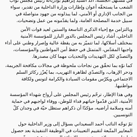
الشعب ما يستحقّه أعوان وإطارات وزارة الداخلية من تقدير، سواء
من الجانب الإداري أو الأمني، لما يبذلونه من جهود متواصلة في
سبيل خدمة المصلحة العامة، ولما يقدّمونه من عمل وتضحيات.
وبالتزامن مع إحياء الذكرى التاسعة والستين لعيد قوات الأمن
الداخلي، أشاد رئيس المجلس بالدور البارز للمؤسسة الأمنية
بمختلف أسلاكها، لما تتميّز به من يقظة عالية وإصرار وطني على أداء
واجبها المقدّس، المتمثل في حفظ أمن المواطنين والمؤسسات،
والتصدّي لكل التهديدات والتحديات مهما كان مصدرها.
كما نوّه بما تحقّق من نجاحات ملحوظة في مجالات مكافحة الجريمة،
ودحر الإرهاب، والتصدّي لظاهرة التهريب، بما يُعزّز ركائز السلم
الاجتماعي ويكرّس مقومات السيادة والكرامة لتونس ولكافة
مواطنيها.
وفي هذا الإطار، ترحّم رئيس المجلس على أرواح شهداء المؤسسة
الأمنية، الذين قدّموا حياتهم فداء للوطن، ووفاء لواجبهم في حماية
أمنه وسلامة أراضيه، مؤكدًا أن ذكراهم ستظل حيّة في وجدان كلّ
التونسيين.
ثمّ توجّه النائب أحمد السعيداني بسؤال إلى وزير الداخلية حول
المعايير المتّبعة لتقييم التعيينات في الوظيفة التنفيذية بعد حصول
تجاوزات من ولاة ومعتمدين، بالإضافة الى موضوع عدم سدّ