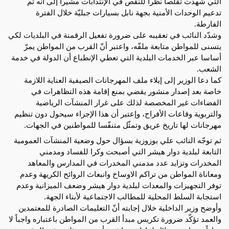
التي شهدت تقلّصا نظرا للنقص في الإنتدابات مشيرا إلى أنّه تم
تدعيم الوحدات الأمنية بجهة نابل بسيارات جبليّة خلال الفترة
الفارطة.
وشدّد النائب في تعقيبه على ضرورة تفعيل الرقمنة في البلديات لكي
يتسنى للمواطن متابعة ملفّه، واعتبر أنّ القرب من المواطن يمرّ
أساسا عبر الخدمات البلدية التي تعطي الإنطباع أن الدولة في خدمة
الشعب.
كما دعا الوزير إلى إيلاء ملف المهرجانات الصيفية العناية اللازمة
خاصة بعد إصدار منشور يقضي بمنع إقامة هذه التظاهرات في
الفضاءات غير المخصصة لذلك على غرار المنشآت الرياضية
والتربوية وقاعات الأفراح، وإعتبر أن هذا الإجراء سيحول دون تنظيم
مهرجانات لها تاريخ عريق وتمثّل متنفّسا للمواطنين في الجهات.
ثم توجّه النائب علي بوزوزية بسؤال حول وضعية المنشآت العمومية
التابعة لبلدية دوار هيشر التي أصبحت وكرا للفساد ومدمني
المخدرات وتزايد عدد مدمني المخدرات في المدارس والمعاهد
ومعاناة المواطن من تراكم الاوساخ وانبعاث الروائح الكريهة وعدم
توفر التجهيزات والمعدات لبلدية دوار هيشر وضعف الميزانية وعدم
استجابة السلط المحلية للمطالب الاجتماعية لأبناء الجهة.
وأوضح وزير الداخلية خلال إجابته أنّ التعليمات الصادرة للمعتمدين
والعمد تؤكّد ضرورة تكريس مبدأ القرب من المواطن باعتباره واجباً لا