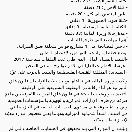
-كتلة لينتصر الشعب : 23 دقيقة
- كتلة الاحرار : 21 دقيقة
- غير المنتمين إلى كتل : 20 دقيقة
-كتلة صوت الجمهورية : 4 دقائق
-الكتلة الوطنية المستقلة : 3 دقائق
- مدة إجابة وزيرة المالية :33 دقيقة
أهم المواضيع التي طرحها النواب:
- تأخير المصادقة على 4 مشاريع قوانين متعلقة بغلق الميزانية.
-وضع خطة استراتيجية للنهوض بالاقتصاد الوطني.
-التنديد بالفساد المالي الذي طال عديد الملفات منذ سنة 2017.
- هرسلة الإطارات العليا في الإدارة والزج بهم في السجن.
- المساندة المطلقة للقضية الفلسطينية والتنديد بالحرب على غزّة.
واكّدت وزيرة المالية في تفاعلها مع مداخلات النواب ان قانون غلق
الميزانية هو أداة رقابة من الوظيفة التشريعية على الوظيفة
التنفيذية، واوضحت أنه يتمّ في قانون غلق الميزانية التّفرقة بين ما تمّ
صرفه من طرف الإدارات المركزية والجهوية والمؤسسات العمومية
وبين ما تمّ صرفه على مستوى الحسابات الخاصة في الخزينة التي
هي استثناء لمبدأ شمولية الميزانية وهو ما يعني تخصيص موارد معيّنة
لإنجاز نفقات معيّنة.
وبيّنت ان الموارد التي يتم تحقيقها في الحسابات الخاصة والتي لم