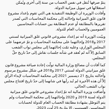
يتمّ صرفها تُنقل في نفس الحساب من سنة إلى أخرى ويُمكن
استغلالها في تمويل ميزانية الدولة.
وأفادت الوزيرة ان الوظيفة التنفيذية هي التي تقوم بإعداد مشروع
قانون غلق الميزانية وإحالته إلى محكمة المحاسبات التي تُصدر
تقريرها بالمطابقة أو عدم المطابقة بين حسابات المحاسبين
العموميين والحساب العام للدولة.
وبيّنت الوزيرة أنه تم إعداد مشروعي قانوني غلق الميزانية لسنتي
2017 و2018 وإحالتهما على محكمة المحاسبات و تمّ عرضهما على
المجلس الوزاري، وعليه تمّت إحالتهما إلى مجلس نواب الشعب
السابق إلاّ أنه لم تُعقد في شأنه جلسات نقاش إلى حدّ تاريخ حلّ
المجلس.
كما أفادت أن مصالح وزارة المالية تولّت إعادة صياغة مشروع قانون
غلق ميزانيتي الدولة لسنتي 2017 و2018 في شكل مشروع مرسوم
وأحالته بتاريخ 21 ديسمبر 2021 إلى محكمة المحاسبات لإبداء الرأي
إلاّ أن هذه الأخيرة لم تُبد رأيها في شانهما إلى حدّ تاريخ افتتاح مجلس
نواب الشعب الحالي.
وأضافت وزيرة المالية انه تمّ إعداد مشروعي قانوني غلق ميزانية
الدولة لسنة 2019 و 2020 وإحالتهما إلى محكمة المحاسبات ولم
يتم التوصّل بشهادة مطابقة الحساب العام للدولة لحسابات
المحاسبين العموميين إلا بتاريخ 25 أوت 2023.