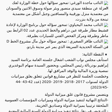
النائب ماجدة الورغي: تمحور سؤالها حول خطة الوزارة لفك
العزلة عن منطقة سيدي منصور وبئر صولة وسوق الاثنين والسودان
من معتمدية منزل بورقيبة والمسافتين وجبل أشكل من معتمدية
تينجة من ولاية بنزرت.
النائب محمد اليحياوي: تمحور سؤاله حول برنامج الوزارة لإعادة
تنشيط مطار طبرقة عين دراهم والخط الحديدي عدد 02 الرابط بين
ماطر وطبرقة ومركز الفحص الفني للسيارات بطبرقة.
النائب ظافر الصغيري : تمحور سؤاله حول مآل مشروع الخط D
من السكة الحديدية السريعة الذي يمر عبر مدينة باردو.
النقطة الثانية:
استأنف مجلس نواب الشعب اشغال جلسته العامة برئاسة السيد
إبراهيم بودربالة رئيس المجلس، وبحضور السيدة سهام البوغديري
نمصية وزيرة المالية والوفد المرافق لها.
وخصّصت الجلسة للنظر في مشاريع قوانين تتعلق بغلق ميزانيات
الدولة لسنوات 2017 -2018 -2019 -2020 (عدد 42-43 -44
-2023/45)
ويتضمن مشروع قانون غلق ميزانية الدولة
-النتائج النهائية لتنفيذ ميزانية الدولة وميزانيات المؤسسات العمومية
الملحقة ترتيبيا بميزانية الدولة وصناديق الخزينة،
- الترخيص في نقل نتائج تنفيذ ميزانية الدولة للسنة المالية المعنية