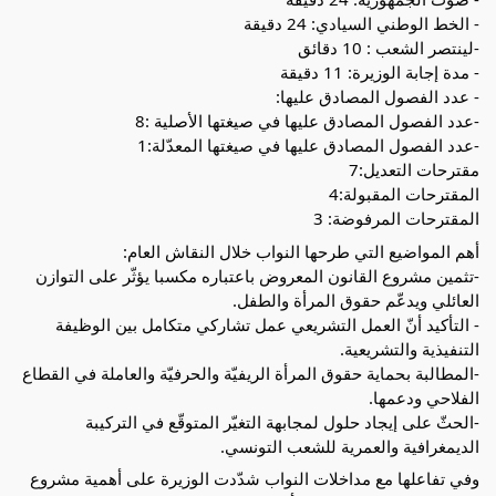
- الخط الوطني السيادي: 24 دقيقة
-لينتصر الشعب : 10 دقائق
- مدة إجابة الوزيرة: 11 دقيقة
- عدد الفصول المصادق عليها:
-عدد الفصول المصادق عليها في صيغتها الأصلية :8
-عدد الفصول المصادق عليها في صيغتها المعدّلة:1
مقترحات التعديل:7
المقترحات المقبولة:4
المقترحات المرفوضة: 3
أهم المواضيع التي طرحها النواب خلال النقاش العام:
-تثمين مشروع القانون المعروض باعتباره مكسبا يؤثّر على التوازن
العائلي ويدعّم حقوق المرأة والطفل.
- التأكيد أنّ العمل التشريعي عمل تشاركي متكامل بين الوظيفة
التنفيذية والتشريعية.
-المطالبة بحماية حقوق المرأة الريفيّة والحرفيّة والعاملة في القطاع
الفلاحي ودعمها.
-الحثّ على إيجاد حلول لمجابهة التغيّر المتوقّع في التركيبة
الديمغرافية والعمرية للشعب التونسي.
وفي تفاعلها مع مداخلات النواب شدّدت الوزيرة على أهمية مشروع