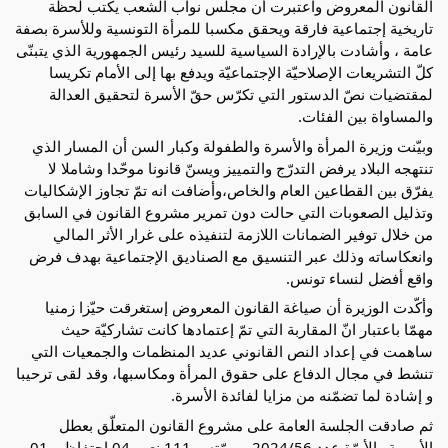
القانون المعروض واعتبرت أن مجلس نواب الشعب يكتب لحظة
تاريخية إجتماعية فارقة ويحقق مكسبا للمرأة التونسية وللأسرة بصفة
عامة ، وأشادت بالإرادة السياسية للسيد رئيس الجمهورية الذي يتبنّى
كلّ التشريعات الإصلاحيّة الإجتماعيّة ويدفع بها إلى الأمام تكريسا
لمقتضيات نصّ الدستور التي تكرّس حقّ الأسرة لتحقيق العدالة
والمساواة بين الفئات.
وبيّنت وزيرة المرأة والأسرة والطفولة وكبار السن أن المسار الذي
تنتهجه البلاد يرفض التدرّج والتمييز ويسنّ قانونا موحّدا وشاملا لا
يفرّق بين القطاعين العام والخاص،وأضافت انه تمّ تجاوز الإشكاليات
وتذليل الصعوبات التي حالت دون تمرير مشروع القانون في السابق
من خلال توفير الضمانات اللازمة لتنفيذه على غرار الأثر المالي
وانعكاساته وذلك عبر التنسيق مع الصناديق الإجتماعية بهدف فرض
واقع أفضل لنساء تونس.
وأكّدت الوزيرة أن صياغة القانون المعروض إستغرقت حيّزا زمنيا
مهمّا باعتبار انّ المقاربة التي تمّ إعتمادها كانت تشاركيّة حيث
ساهمت في إعداد النص القانوني عديد المنظمات والجمعيات التي
تنشط في مجال الدفاع على حقوق المرأة ومكاسبها، وقد لقى ترحيبا
و إشادة لما تضمّنه من مزايا لفائدة الأسرة.
ثم صادقت الجلسة العامة على مشروع القانون المتعلّق بعطل
الأمومة والأبوّة عدد 2024/56 بــرمّته بـ 111 نعم، 04 إحتفاظ و 01