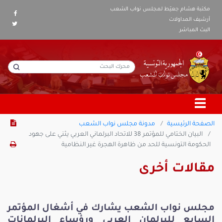
مكتبة هشام جعيّط لمجلس نواب الشعب
أرشيف المداولات
البث المباشر
الصفحة الرئيسية
مدونة مجلس نواب الشعب
البيان الختامي للمؤتمر 38 للاتحاد البرلماني العربي يثني على جهود
الحكومة التونسية للحد من ظاهرة الهجرة غير النظامية
مقالات أخرى
مجلس نواب الشعب يشارك في أشغال المؤتمر
السابع للبرلمان العربي ورؤساء البرلمانات