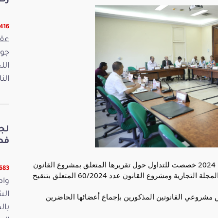
رص
16416 ق
الل
الن
لج
فصو
عقدت لجنة التشريع العام جلسة يوم الجمعة 26 جويلية 2024 خصصت للتداول حول تقريرها المتعلق بمشروع القانون
11683 ق
عدد /51/2024 المتعلق بتنقيح أحكام الفصل 411 من المجلة التجارية ومشروع القانون عدد 60/2024 المتعلق بتنقيح
واص
الش
وص مشروعي
القانونين المذكورين بإجماع أعضائها الحاضرين
بال