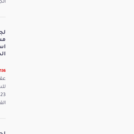
الجمعة 15
لج
مش
اس
الخ
11136 قر
عقد
القانون