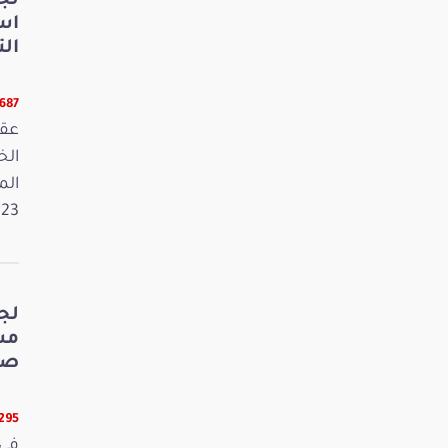
لج
اس
الت
5687 قرا
عقد
الم
2023. وفي 
لج
صي
5295 قر
في 