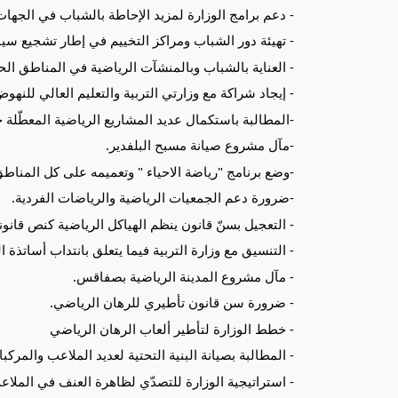
- دعم برامج الوزارة لمزيد الإحاطة بالشباب في الجهات 
- تهيئة دور الشباب ومراكز التخييم في إطار تشجيع سي
- العناية بالشباب وبالمنشآت الرياضية في المناطق الح
- إيجاد شراكة مع وزارتي التربية والتعليم العالي للنهو
-المطالبة باستكمال عديد المشاريع الرياضية المعطّلة
-مآل مشروع صيانة مسبح البلفدير.
-وضع برنامج "رياضة الاحياء " وتعميمه على كل المناطق
-ضرورة دعم الجمعيات الرياضية والرياضات الفردية.
- التعجيل بسنّ قانون ينظم الهياكل الرياضية كنص قان
- التنسيق مع وزارة التربية فيما يتعلق بانتداب أساتذة الت
- مآل مشروع المدينة الرياضية بصفاقس.
- ضرورة سن قانون تأطيري للرهان الرياضي.
- خطط الوزارة لتأطير ألعاب الرهان الرياضي
- المطالبة بصيانة البنية التحتية لعديد الملاعب والمر
- استراتيجية الوزارة للتصدّي لظاهرة العنف في الملاع