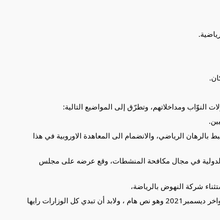
ياضية.
ان.
ات النوّاب ومداخلاتهم، وتطرّق إلى المواضيع التالية:
ين.
رتبط بالرهان الرياضي، والانضمام الى المعاهدة الاوروبية في هذا
ير الدولية في مجال مكافحة المنشطات، وقع عرضه على مجلس
ثناء شركة النهوض بالرياضة،
- مشروع القانون المتعلق بالرهان الرياضي جاهز منذ أواخر ديسمبر2021 وهو نص هام ، ولابد أن تبدي كل الوزارات رايها