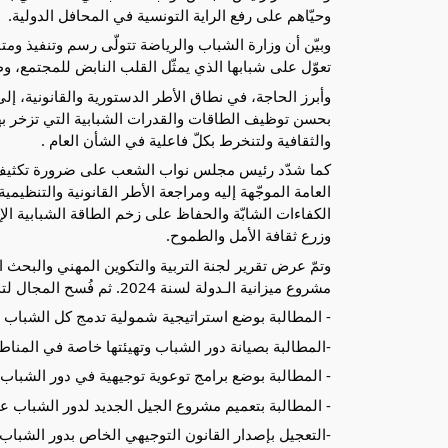
وحيّاهم على رفع الراية التونسية في المحافل الدولية.
وبيّن أن وزارة الشباب والرياضة تتولّى رسم وتنفيذ وم
تعوّل على شبابها الذي يمثّل القلب النابض للمجتمع، وط
وأبرز الحاجة، في نطاق الأطر الدستورية والقانونية، إ
بحسن توظيف الطاقات والقدرات الشبابية التي تزخر بها 
والثقافية ولتنخرط بكلّ فاعلية في الشأن العام .
كما شدّد رئيس مجلس نواب الشعب على ضرورة تكثيف 
العامة الموجّهة إليه ومراجعة الأطر القانونية والتنظيمي
الكفاءات الشابّة والحفاظ على زخم الطاقة الشبابية ا
وزرع ثقافة الأمل والطموح.
وتمّ عرض تقرير لجنة التربية والتكوين المهني والبحث
مشروع ميزانية الـدولة لسنة 2024. ثم فُسح المجال لتدخلات النواب التي تمحورت حول المواضيع التالية:
- المطالبة بوضع استراتيجية شمولية تدمج كل الشباب
-المطالبة بصيانة دور الشباب وتهيئتها خاصة في المناطق
- المطالبة بوضع برامج توعوية توجيهية في دور الشباب 
- المطالبة بتعميم مشروع الجيل الجديد لدور الشباب ع
-التعجيل بإصدار القانون التوجيهي الخاص بدور الشباب.