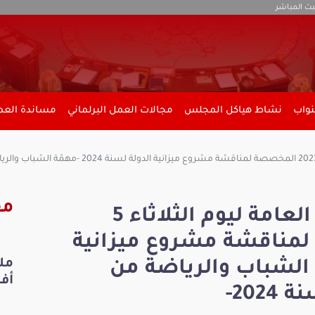
بث المباشر
نواب
نشاط هياكل المجلس
مجالات العمل البرلماني
مساندة العمل
مق
ملخص فعاليات الجلسة العامة ليوم الثلاثاء 5
لمخصصة لمناقشة مشروع ميزانية
 2024 -مهمّة الشباب والرياضة من
أفري
202-