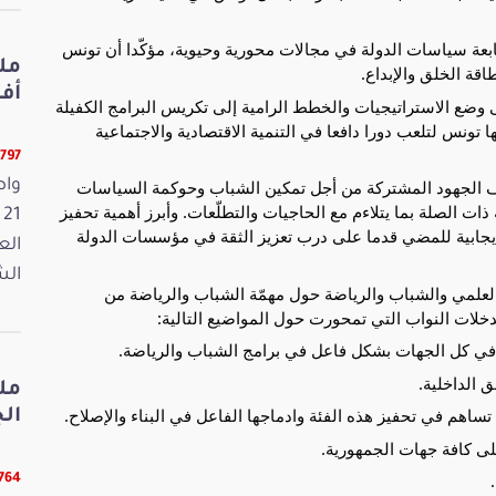
تابعة سياسات الدولة في مجالات محورية وحيوية، مؤكّدا أن تونس
اقة الخلق والإبداع.
أفريل 2026
لى وضع الاستراتيجيات والخطط الرامية إلى تكريس البرامج الكفيلة
تونس لتلعب دورا دافعا في التنمية الاقتصادية والاجتماعية
12797 ق
الجهود المشتركة من أجل تمكين الشباب وحوكمة السياسات
واص
ة ذات الصلة بما يتلاءم مع الحاجيات والتطلّعات. وأبرز أهمية تحفيز
لإيجابية للمضي قدما على درب تعزيز الثقة في مؤسسات الدولة
الع
الش
 العلمي والشباب والرياضة حول مهمّة الشباب والرياضة من
 في كل الجهات بشكل فاعل في برامج الشباب والرياضة.
 الداخلية.
مل
تساهم في تحفيز هذه الفئة وادماجها الفاعل في البناء والإصلاح.
الجمعة
لى كافة جهات الجمهورية.
12764 ق