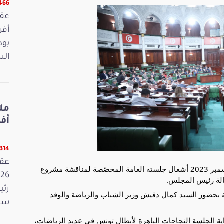
13466 ق
بود
الس
أفريل 2026
13314 ق
واصل مجلس نواب الشعب بعد ظهر اليوم الثلاثاء 5 ديسمبر 2023 أشغال جلسته العامة المخصّصة لمناقشة مشروع
رئي
ة بحضور السيد كمال دقيش وزير الشباب والرياضة والوفد
سمي
الجلسة النجاحات الباهرة لأبطال تونس في عديد الرياضات،