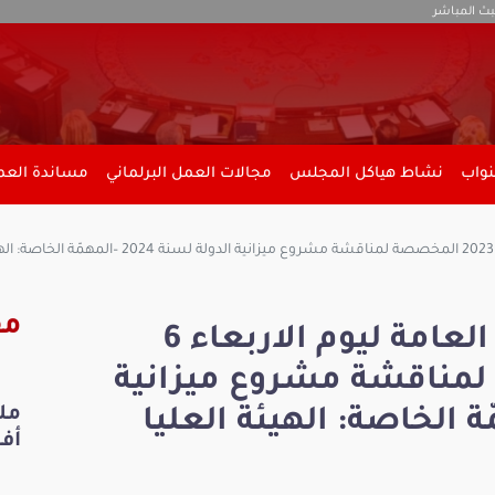
بث المباشر
نواب
نشاط هياكل المجلس
مجالات العمل البرلماني
مساندة العمل
مق
ملخص فعاليات الجلسة العامة ليوم الاربعاء 6
لمخصصة لمناقشة مشروع ميزانية
 2024 –المهمّة الخاصة: الهيئة العليا
أفري