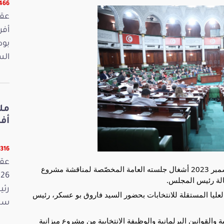
13466 ق
بود
الس
أفريل 2026
13316 ق
استأنف مجلس نواب الشعب صباح اليوم الاربعاء 6 ديسمبر 2023 أشغال جلسته العامة المخصّصة لمناقشة مشروع
رئي
العليا المستقلة للانتخابات بحضور السيد فاروق بو عسكر، رئيس
سمي
ة والقوانين البرلمانية والوظيفة الانتخابية من مشروع ميزانية