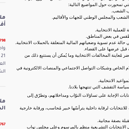
ب الشعب.
 الشعب والمجلس الوطني للجهات والأقاليم.
أفريل 2026
لعملية الانتخابية.
 الطقس في بعض المناطق.
12798 ق
 حالة عدم تسوية وضعياتهم المالية المتعلقة بالحملات الانتخابية.
 قبل عرضها على القضاء.
واص
 مُعاينة المخالفات الانتخابية وما يُمكن أن يستتبِع ذلك من
الع
لام الخاص وشبكات التواصل الاجتماعي والمنصات الالكترونية في
الش
اعيد الانتخابية.
ياسة التقشف التي تنتهجها بلادنا.
تخابات الإجابة على تساؤلات النوّاب ومداخلاتهم، وتطرّق إلى
مل
 للانتخابات لرقابة داخلية يترأسّها خبير مُحاسب، ورقابة خارجية
الجمعة
قبلة بصفة مجانية.
12767 ق
في الانتخابات التشريعية منظم بالمرسوم وعلى مجلس نواب