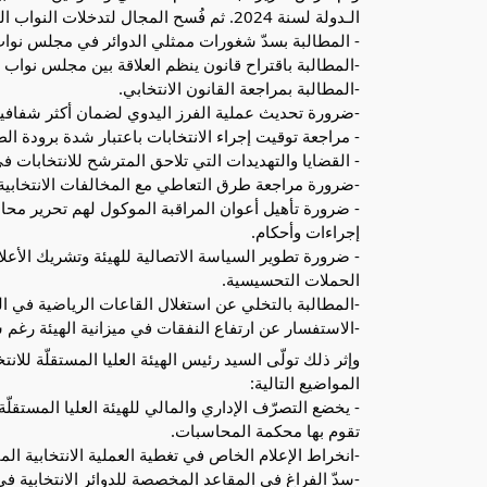
الـدولة لسنة 2024. ثم فُسح المجال لتدخلات النواب التي تمحورت حول المواضيع التالية:
- المطالبة بسدّ شغورات ممثلي الدوائر في مجلس نوا
-المطالبة باقتراح قانون ينظم العلاقة بين مجلس نواب
-المطالبة بمراجعة القانون الانتخابي.
-ضرورة تحديث عملية الفرز اليدوي لضمان أكثر شفافية ل
- مراجعة توقيت إجراء الانتخابات باعتبار شدة برودة
- القضايا والتهديدات التي تلاحق المترشح للانتخابات في
-ضرورة مراجعة طرق التعاطي مع المخالفات الانتخابية
- ضرورة تأهيل أعوان المراقبة الموكول لهم تحرير محاضر
إجراءات وأحكام.
- ضرورة تطوير السياسة الاتصالية للهيئة وتشريك الأع
الحملات التحسيسية.
-المطالبة بالتخلي عن استغلال القاعات الرياضية في المو
-الاستفسار عن ارتفاع النفقات في ميزانية الهيئة رغم س
وإثر ذلك تولّى السيد رئيس الهيئة العليا المستقلّة للان
المواضيع التالية:
- يخضع التصرّف الإداري والمالي للهيئة العليا المستقلّة
تقوم بها محكمة المحاسبات.
-انخراط الإعلام الخاص في تغطية العملية الانتخابية الم
-سدّ الفراغ في المقاعد المخصصة للدوائر الانتخابية 