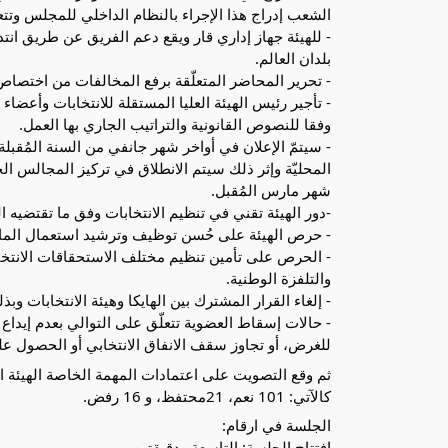
الشعب إدراج هذا الإجراء بالنظام الداخلي للمجلس وتتعه
- للهيئة جهاز إداري قار ويقع دعم الفريق عن طريق انت
بلدان العالم.
- تحرير المحاضر المتعلّقة برفع المخالفات من اختصاص أ
- تأجير رئيس الهيئة العليا المستقلة للانتخابات وأعضاء
وفقا للنصوص القانونية والتراتيب الجاري بها العمل.
- سيتمّ الإعلان في أواخر شهر جانفي من السنة المُقبلة ع
المحليّة وإثر ذلك سيتم الانطلاق في تركيز المجالس الجهو
شهر مارس المُقبل.
-دور الهيئة تقني في تنظيم الانتخابات وفق ما تقتضيه الق
- حرص الهيئة على حُسن توظيف وترشيد استعمال المال
- الحرص على تأمين تنظيم مختلف الاستحقاقات الانتخابي
والتلفزة الوطنية.
- إلغاء القرار المشترك بين الهايكا وهيئة الانتخابات وبذل
- حالات إسقاط العضوية تتعلّق على التوالي بعدم إيداع 
للغرض، أو تجاوز سقف الانفاق الانتخابي أو الحصول عل
كالآتي: 101 نعم، 21محتفظ، و 16 رفض.
الجلسة في ارقام:
افتتاح الجلسة: التاسعة ودقيقتين