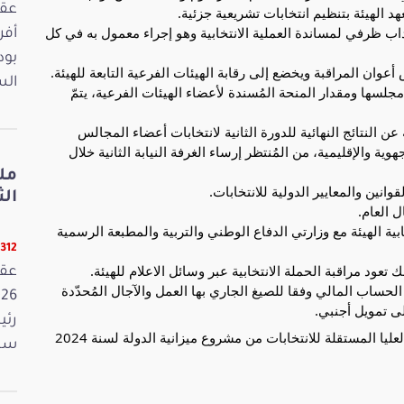
د الهيئة بتنظيم انتخابات تشريعية جزئية.
داب ظرفي لمساندة العملية الانتخابية وهو إجراء معمول به في كل
بود
عوان المراقبة ويخضع إلى رقابة الهيئات الفرعية التابعة للهيئة.
الس
 مجلسها ومقدار المنحة المُسندة لأعضاء الهيئات الفرعية، يتمّ
ن النتائج النهائية للدورة الثانية لانتخابات أعضاء المجالس
ية والإقليمية، من المُنتظر إرساء الغرفة النيابة الثانية خلال
مل
وانين والمعايير الدولية للانتخابات.
الثلاثا
 العام.
ة الهيئة مع وزارتي الدفاع الوطني والتربية والمطبعة الرسمية
12312 ق
ك تعود مراقبة الحملة الانتخابية عبر وسائل الاعلام للهيئة.
الحساب المالي وفقا للصيغ الجاري بها العمل والآجال المُحدّدة
ى تمويل أجنبي.
رئي
ثم وقع التصويت على اعتمادات المهمة الخاصة الهيئة العليا المستقلة للانتخابات من مشروع ميزانية الدولة لسنة 2024
سمي