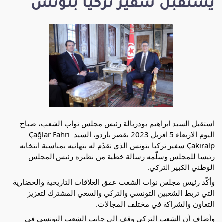
يستقبل سفير تركيا بتونس
استقبل السيد ابراهيم بودربالة رئيس مجلس نواب الشعب، صباح 
اليوم الاربعاء 5 افريل 2023 بقصر باردو، السيد Çağlar Fahri 
Çakıralp سفير تركيا بتونس الذي تقدّم له بتهانيه بمناسبة انتخابه 
رئيسا للمجلس وسلّمه رسالة خطية من نظيره رئيس المجلس 
الوطني الكبير التركي. 
وأكّد رئيس مجلس نواب الشعب عمق العلاقات التاريخية والحضارية 
التي تربط الشعبين التونسي والتركي والسعي المشترك لتعزيز 
التعاون والشراكة في مختلف المجالات.
وأضاف أن الشعب التركي وقف الى جانب الشعب التونسي في 