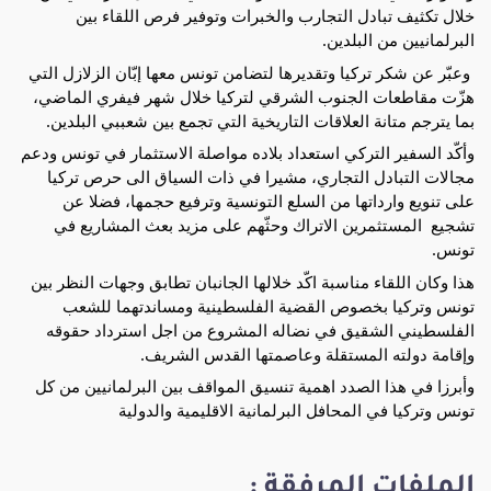
خلال تكثيف تبادل التجارب والخبرات وتوفير فرص اللقاء بين 
البرلمانيين من البلدين.
 وعبّر عن شكر تركيا وتقديرها لتضامن تونس معها إبّان الزلازل التي 
هزّت مقاطعات الجنوب الشرقي لتركيا خلال شهر فيفري الماضي، 
بما يترجم متانة العلاقات التاريخية التي تجمع بين شعببي البلدين.
وأكّد السفير التركي استعداد بلاده مواصلة الاستثمار في تونس ودعم 
مجالات التبادل التجاري، مشيرا في ذات السياق الى حرص تركيا 
على تنويع وارداتها من السلع التونسية وترفيع حجمها، فضلا عن 
تشجيع  المستثمرين الاتراك وحثّهم على مزيد بعث المشاريع في 
تونس.
هذا وكان اللقاء مناسبة اكّد خلالها الجانبان تطابق وجهات النظر بين 
تونس وتركيا بخصوص القضية الفلسطينية ومساندتهما للشعب 
الفلسطيني الشقيق في نضاله المشروع من اجل استرداد حقوقه 
وإقامة دولته المستقلة وعاصمتها القدس الشريف.
وأبرزا في هذا الصدد اهمية تنسيق المواقف بين البرلمانيين من كل 
تونس وتركيا في المحافل البرلمانية الاقليمية والدولية
الملفات المرفقة :