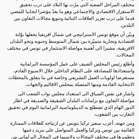
مختلف المراحل الصعبة التي مرّت بها البلاد على درب تحقيق 
الاستقرار الاقتصادي والاجتماعي وهو ما يعدّ مؤشرا ايجابيا للمضي 
قدما على درب تعزيز العلاقات الثنائية وتنويع مجالات التعاون بين 
البلدين.
وبيّن أن موقع تونس الاستراتيجي في شمال افريقيا يجعلها بوّابة 
اقتصادية وتجارية متميّزة بين شمال المتوسط وجنوبه ونحو البلدان 
الافريقية، مشيرا الى أهمية مواصلة الاستثمار في تونس في مختلف 
المجالات.
وأطلع رئيس المجلس الضيف على عمل المؤسسة البرلمانية 
واستعدادها للمصادقة على النظام الداخلي خلال الاسبوع القادم، 
مستعرضا اولويات العمل التشريعي وخاصة في ما يتعلق بالمحطات 
الانتخابية القادمة ومنها المتصلة بمجلس الاقاليم والجهات. 
واشار في نفس السياق الى استعداد مجلس نواب الشعب الى 
مواصلة التعاون مع برلمانات البلدان الشقيقة والصديقة في اطار 
الدور الهام الذي تضطلع به الديبلوماسية البرلمانية اليوم في تحقيق 
التقارب بين الشعوب.
ومن جهته، أعرب سفير تركيا بتونس عن ارتياحه للعلاقات الممتازة 
القائمة بين تونس وتركيا والعمل المتواصل على مزيد دعمها 
وتطويرها في مختلف المجالات ولاسيما في المجال البرلماني من 