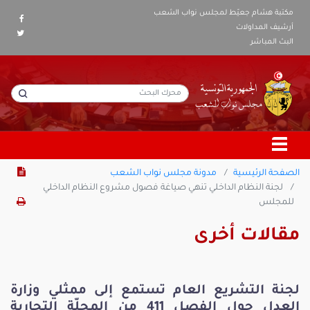
مكتبة هشام جعيّط لمجلس نواب الشعب
أرشيف المداولات
البث المباشر
الصفحة الرئيسية
مدونة مجلس نواب الشعب
لجنة النظام الداخلي تنهي صياغة فصول مشروع النظام الداخلي
للمجلس
مقالات أخرى
لجنة التشريع العام تستمع إلى ممثلي وزارة
العدل حول الفصل 411 من المجلّة التجارية