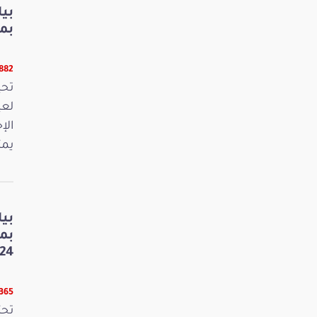
بي
بمنا
9882 قر
لعي
الإ
يمث
بي
بم
24
8365 قر