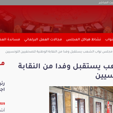
بث المباشر
نواب
نشاط هياكل المجلس
مجالات العمل البرلماني
مساندة العمل
جلس نواب الشعب يستقبل وفدا من النقابة الوطنية للصحفيين التونسيين
مق
يستقبل وفدا من النقابة
سيين
رئ
اجت
26109 ق
أشر