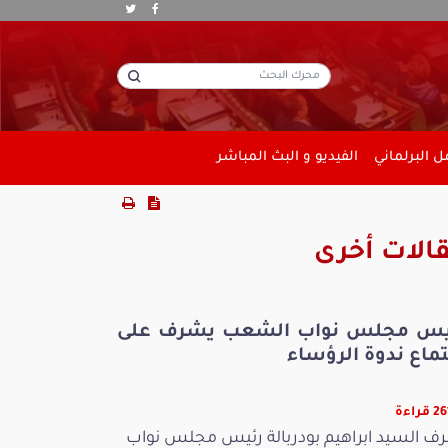
 البرلماني
الفيديو و البث المباشر
الات أخرى
يس مجلس نواب الشعب يشرف على
ماع ندوة الرؤساء
راءة
ف السيد ابراهيم بودربالة رئيس مجلس نواب