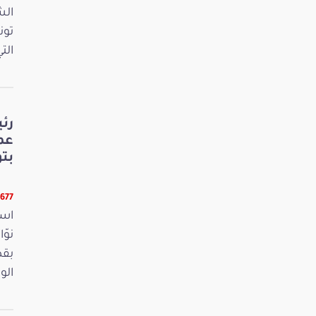
الش
تون
الت
رئ
عم
بت
6677 قرا
است
بقص
الو