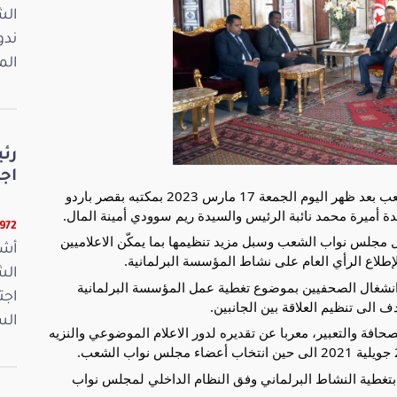
ندو
الم
رئ
اجت
استقبل السيد ابراهيم بودربالة رئيس مجلس نواب الشعب بعد ظهر اليوم الجمعة 17 مارس 2023 بمكتبه بقصر باردو 
دة أميرة محمد نائبة الرئيس والسيدة ريم سوودي أمينة المال.
22972 ق
وتمّ التداول خلال هذا اللقاء حول التغطية الاعلامية لعمل مجلس نواب الشعب وسبل مزيد تنظيمها بما يمكّن الاعلاميين 
أشر
لإطلاع الرأي العام على نشاط المؤسسة 
البرلمانية.
وقد نقلت عضوتا النقابة الوطنية للصحفيين التونسيين انشغال الصحفيين بموضوع تغطية عمل المؤسسة البرلمانية 
اجت
ف الى تنظيم العلاقة بين الجانبين.
الس
وأكّد رئيس مجلس نواب الشعب إيمانه العميق بحرية الصحافة والتعبير، معربا عن تقديره لدور الاعلام الموضوعي والنزيه 
وبيّن أنه سيتم العمل على مزيد تنظيم علاقة الإعلاميين بتغطية النشاط البرلماني وفق النظام الداخلي لمجلس نواب 