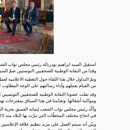
وفدا من النقابة الوطنية للصحفيين التونسيين ضمّ السي
من القيام بعملهم وأداء رسالتهم على الوجه المطلوب 
ومواكبة أشغالها. وتقدّمتا في هذا السياق بمقترحات تهد
في انجاح مختلف المحطّات التي مرّت بها البلاد منذ 25 جويلية 2021 الى حين انتخاب أعضاء مجلس نواب الشعب. 