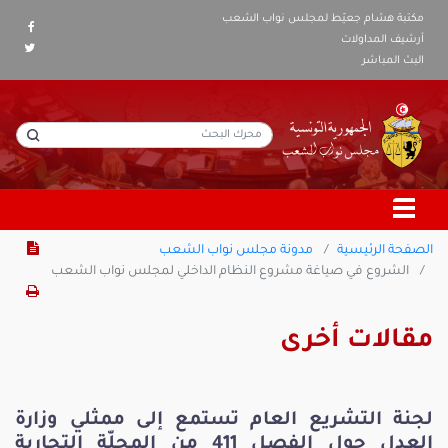
مكتبة هشام جعيّط لمجلس نواب الشعب
أرشيف المداولات
البث المباشر
الصفحة الرئيسية
مدونة مجلس نواب الشعب
الشروع في صياغة مشروع النظام الداخلي لمجلس نواب الشعب
مقالات أخرى
لجنة التشريع العام تستمع إلى ممثلي وزارة
العدل حول الفصل 411 من المجلّة التجارية