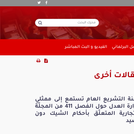
 البرلماني
الفيديو و البث المباشر
الات أخرى
نة التشريع العام تستمع إلى ممثلي
وزارة العدل حول الفصل 411 من المجلّة
تجارية المتعلّق بأحكام الشيك دون
يد