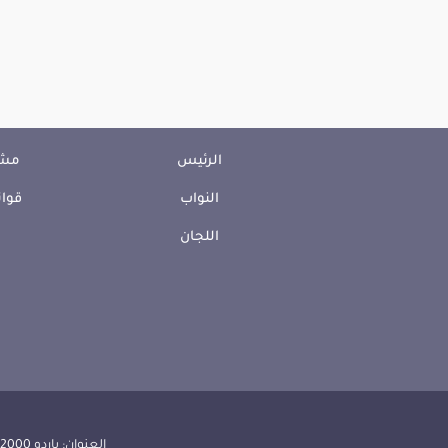
الرئيس
مشا
النواب
قوان
اللجان
العنوان: باردو 2000 الجمهورية التونسية | الهاتف: 000 157 71 (216) | الفاكس:608 514 71 (216) |