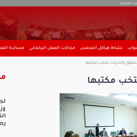
بث المباشر
نواب
نشاط هياكل المجلس
مجالات العمل البرلماني
مساندة العمل
لحقوق والحريات تنتخب مكتبها
مق
تخب مكتبها
لج
ال
رص