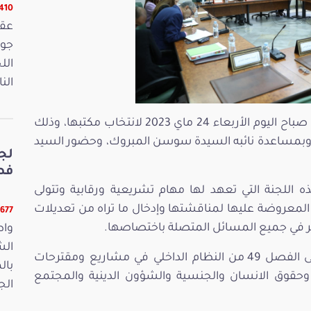
16410 ق
الل
الن
‎عقدت لجنة الحقوق والحريات اجتماعها الأول صباح اليوم الأربعاء 24 ماي 2023 لانتخاب مكتبها، وذلك
 وبمساعدة نائبه السيدة سوسن المبروك، وحضور السيد
لج
فصو
اللجنة التي تعهد لها مهام تشريعية ورقابية وتتولى
معروضة عليها لمناقشتها وإدخال ما تراه من تعديلات
11677 قر
ظر في جميع المسائل المتصلة باختصاصها.
واص
الش
‎وبيّن ان هذه اللجنة ستنظر أساسا بمقتضى الفصل 49 من النظام الداخلي في مشاريع ومقترحات
بال
ة وحقوق الانسان والجنسية والشؤون الدينية والمجتمع
الجمعة 15