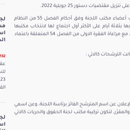
‎وذكر رئيس المجلس بإجراءات عملية انتخاب أعضاء مكتب اللجنة وفق أحكام الفصل 55 من النظام
لج
مش
ها بثلاثة أيام على الأكثر أول اجتماع لها لانتخاب مكتبها
اس
بالتصويت السري وبالأغلبية المطلقة لأعضائها، مع مراعاة الفقرة الاولى من الفصل 54 المتعلقة باعتماد
الخ
11132 قر
عقد
القانون
لإعلان عن اسم المترشح الفائز برئاسة اللجنة، وعن اسمي
لمقرّر، لتكون تركيبة مكتب لجنة الحقوق والحريات كالاتي
لج
اس