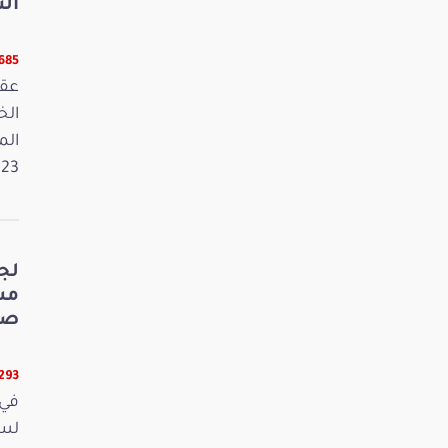
الت
5685 قر
عقد
الم
2023. وفي 
لج
صي
5293 قر
في 