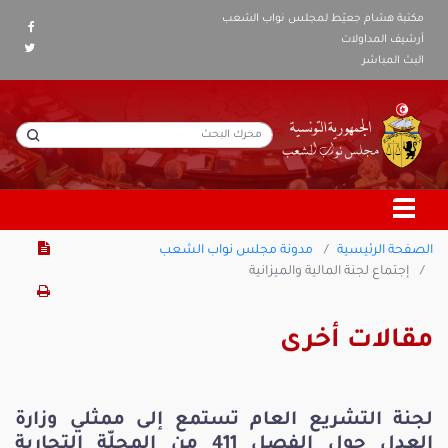
مكتبة هشام جعيّط لمجلس نواب الشعب
أرشيف المداولات
البث المباشر
الصفحة الرئيسية
مدونة مجلس نواب الشعب
إجتماع لجنة المالية والميزانية
مقالات أخرى
لجنة التشريع العام تستمع إلى ممثلي وزارة
العدل حول الفصل 411 من المجلّة التجارية