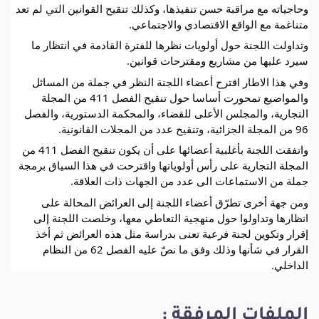
وحاجياته مع مراقبة حسن تنفيذها، وكذلك تنقيح القوانين التي لم تعد 
متناغمة مع 
الواقع الاقتصادي والاجتماعي.
وتداولت اللجنة حول أولويات نظرها للفترة القادمة في انتظار ما 
سيرد عليها من مشاريع ومقترحات قوانين.
وفي هذا الاطار اقترح أعضاء اللجنة النظر في جملة من المسائل 
والمواضيع تمحورت أساسا حول تنقيح الفصل 411 من المجلة 
التجارية، والمجلس الأعلى للقضاء، والمحكمة الدستورية، والفصل 
96 من المجلة الجزائية، وتنقيح عدد من المجلات القانونية.
واتفقت اللجنة بأغلبية أعضائها على أن يكون تنقيح الفصل 411 من 
المجلة التجارية على رأس أولوياتها واقترحت في هذا السياق برمجة 
جملة من الاستماعات الى عدد من الجهات ذات العلاقة.
ومن جهة أخرى تطرّق أعضاء اللجنة إلى العرائض المحالة على 
انظارها وتداولوا حول منهجية التعاطي معها، وخلصت اللجنة إلى 
إقرار وتكوين لجنة فرعية تعنى بدراسة مثل هذه العرائض ثم أخذ 
القرار في شأنها وذلك وفق ما نصّ عليه الفصل 62 من النظام 
الداخلي.
الملفات المرفقة :