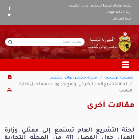
مكتبة هشام جعيّط لمجلس نواب الشعب
أرشيف المداولات
البث المباشر
الصفحة الرئيسية
مدونة مجلس نواب الشعب
لجنة التشريع العام تنظر في برنامج وأولويات عملها خلال الفترة
القادمة
مقالات أخرى
لجنة التشريع العام تستمع إلى ممثلي وزارة
العدل حول الفصل 411 من المجلّة التجارية