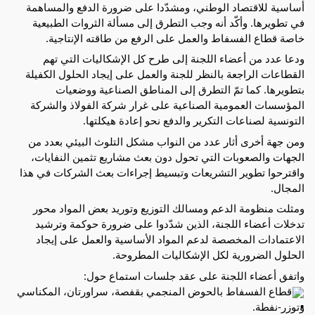
أساسية للاقتصاد الوطني، ومشدّدا على ضرورة الدفع والمساهمة
في تطويرها. وأكّد أنه وجب التطرق إلى مسألة الثروات الطبيعية
خاصة
قطاع الفسفاط والعمل على الرفع من طاقته الإنتاجية.
ودعا عدد من أعضاء اللجنة إلى طرح كل الإشكاليات التي تهم
القطاعات الراجعة بالنظر للجنة والعمل على إيجاد الحلول الكفيلة
بتطويرها. كما تمّ التطرق إلى المناطق الصناعية ووضعيات
المؤسسات العمومية الصناعية على غرار شركة الفولاذ والشركة
التونسية لصناعات التكرير والدفع نحو إعادة هيكلتها.
ومن جهة أخرى أثار عدد من النواب مشكل التلوث البيئي بعدد من
الجهات والصعوبات التي تحول دون بعث مشاريع تثمين النفايات،
واقترحوا تطوير التشريعات وتبسيط إجراءات بعث الشركات في هذا
المجال.
ومثلت منظومة الدعم ومسالك التوزيع وتوريد بعض المواد محور
تدخلات أعضاء اللجنة، الذين شدّدوا على ضرورة حوكمة وترشيد
الاعتمادات المخصصة لدعم المواد الأساسية والعمل على إيجاد
الحلول الضرورية لكل الإشكاليات المطروحة.
واتفق أعضاء اللجنة على عقد جلسات استماع حول:
قطاع الفسفاط بالحوض المنجمي بقفصة، سراورتان، المكناسي
وتوزر-نفطة.