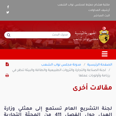
مكتبة هشام جعيّط لمجلس نواب الشعب
أرشيف المداولات
البث المباشر
الصفحة الرئيسية
مدونة مجلس نواب الشعب
لجنة الصناعة والتجارة والثروات الطبيعية والطاقة والبيئة تنظر في
رزنامة وأولويات عملها
مقالات أخرى
لجنة التشريع العام تستمع إلى ممثلي وزارة
العدل حول الفصل 411 من المجلّة التجارية