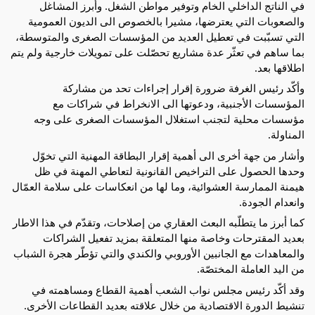
في الناتج الداخلي الخام وتوفير مواطن الشغل.
وأبرز المشاغل
والصعوبات التي يعترضها، مشيرا بالخصوص الى الديون العمومية
التي تسبّبت في تعطيل العديد من المؤسسات الصغرى والمتوسطة،
بما ساهم في تعثّر عدة مشاريع تحصّلت على تمويلات خارجية ولم يتم
اطلاقها بعد.
وأكّد رئيس الغرفة ضرورة إقرار إجراءات تحد من مشاركة
المؤسسات الأجنبية، ودعوتها الى الانخراط في شراكات مع
مؤسسات محلية لتجنب استغلال المؤسسات الصغرى على وجه
المناولة.
وأشار من جهة أخرى الى أهمية إقرار البطاقة المهنية التي تخوّل
وحدها الحصول على التراخيص القانونية لتعاطي المهنة في ظل
هيمنة الممارسة العشوائية، وما لها من انعكاسات على سلامة العمّال
وانعدام الجودة.
كما أبرز ما يتطلّبه البعث العقاري من إصلاحات، وتقدّم في هذا الاطار
بعديد المقترحات وخاصة منها المتعلقة بمزيد تفعيل الشراكات
والمعاهدات مع الجانبين الأوروبي والكندي والتي تؤطّر هجرة الشباب
من اليد العاملة المختصّة.
وقد أكّد رئيس مجلس نواب الشعب أهمية القطاع ومساهمته في
تنشيط الدورة الاقتصادية من خلال علاقته بعديد القطاعات الأخرى.