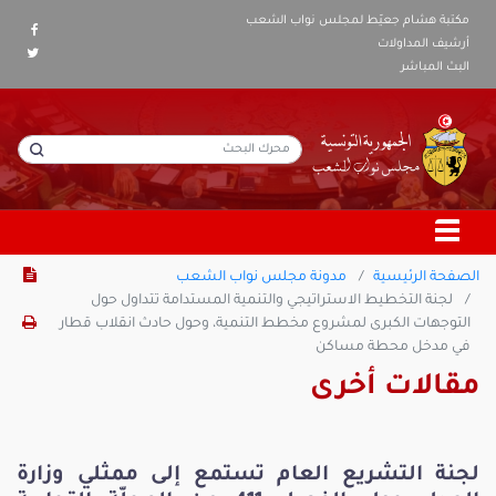
مكتبة هشام جعيّط لمجلس نواب الشعب
أرشيف المداولات
البث المباشر
الصفحة الرئيسية
مدونة مجلس نواب الشعب
لجنة التخطيط الاستراتيجي والتنمية المستدامة تتداول حول
التوجهات الكبرى لمشروع مخطط التنمية، وحول حادث انقلاب قطار
في مدخل محطة مساكن
مقالات أخرى
لجنة التشريع العام تستمع إلى ممثلي وزارة