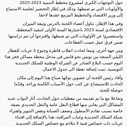
حول التوجهات الكبرى لمشروع مخطط التنمية 2023-2025
والأولويات التي تم ضبطها، وذلك في إطار التحضير لجلسة الاستماع
إلى وزير الاقتصاد والتخطيط المزمع عقدها لاحقا.
وفي هذا الإطار، تناول أعضاء اللجنة بالدرس وثيقة الميزان
الاقتصادي لسنة 2023 باعتبارها السنة الأولى لتنفيذ المخطط،
واستفسروا عن الأولويات التي تم ضبطها، واقترحوا أن تتم دراستها
ضمن فرق عمل حسب القطاعات.
ومن جهة أخرى، وتبعا لحادث انقلاب قاطرة وجنوح 3 عربات للقطار
الليلي المتجه من تونس نحو قابس في مدخل محطة مساكن فجر هذا
اليوم حسب البلاغ الصادر عن الشركة الوطنية للسكك الحديدية
التونسية، تمت إضافة نقطة الى جدول الاعمال.
وأفاد رئيس اللجنة أن عضوين توجّها صباح هذا اليوم إلى مكان
الحادث للاستيضاح عن كثب حول الأسباب الكامنة وراءه، وقدّما
حوصلة للجنة.
وتفاعلا مع ما تم تقديمه من معطيات حول الحادث، أثار النواب عديد
المشاكل التي يعاني منها قطاع النقل عامة والنقل الحديدي بصفة
خاصة بسبب تقادم الأسطول وضعف الصيانة ونقص التنوير واهتراء
شبكة السكك الحديدية وغياب المراقبة، هذا بالإضافة إلى اقتناء
عربات ذات خصائص فنية لا تتلاءم مع خصائص السكك الحديدية