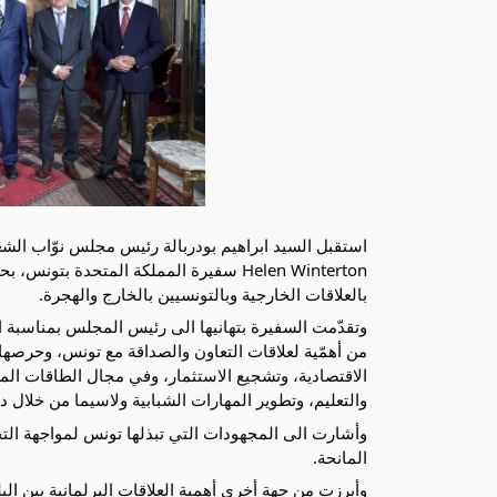
Helen Winterton سفيرة المملكة المتحدة ب
بالعلاقات الخارجية وبالتونسيين بالخارج والهجرة.
وتقدّمت السفيرة بتهانيها الى رئيس المجلس بمناسبة انط
من أهمّية لعلاقات التعاون والصداقة مع تونس، وحرصه
الاقتصادية، وتشجيع الاستثمار، وفي مجال الطاقات المتج
والتعليم، وتطوير المهارات الشبابية ولاسيما من خلال دعم
وأشارت الى المجهودات التي تبذلها تونس لمواجهة التحد
المانحة.
وأبرزت من جهة أخرى أهمية العلاقات البرلمانية بين ال