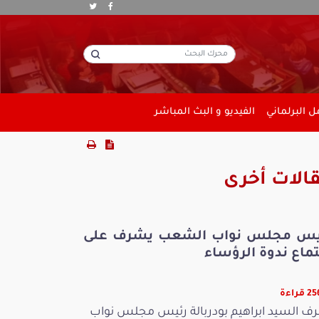
 البرلماني
الفيديو و البث المباشر
الات أخرى
يس مجلس نواب الشعب يشرف على
ماع ندوة الرؤساء
قراءة
ف السيد ابراهيم بودربالة رئيس مجلس نواب