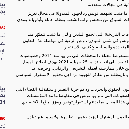
ائية في مجالات متعددة.
بي
بمنا
ي ما فتئت تشهدها تونس وبالجهود المبذولة في مجال تعزيز
ات السياق عن مجلس نواب الشعب ونظام عمله وأولوياته ومدى
9857 قرا
 التاريخية التي تجمع البلدين والتي ما فتئت تتطوّر منذ
لتونس في شتى الميادين، وعن الرغبة في مواصلة هذا التعاون
لعي
لمتجددة والسياحة وتكثيف الاستثمار.
الإ
كما أطلع الضيفة على مسار البناء الذي تنتهجه تونس، مستعرضا مختلف المحطات التي مر بها منذ 2011 وخصوصيات
يمث
النظام السياسي الذي تمّ اقراره وما رافقه من سلبيات افضت الى اتخاذ تدابير 25 جويلية 2021 بهدف اصلاح المسار.
من خلال ممارسته لعمله التشريعي والرقابي، وحرصه على
د بما يتطلبه من تظافر للجهود من اجل تحقيق الاستقرار السياسي
الحقوق والحريات ودعم حرية التعبير واستقلالية القضاء التي
بي
الصعوبات التي تمر بها تونس في مفاوضاتها مع المؤسسات
بم
ي هذا المجال بما يدعم استقرار تونس ويعزز نموّها الاقتصادي
24
 العمل المشترك لمزيد دعمها وتطويرها ولاسيما عبر تبادل
8350 قر