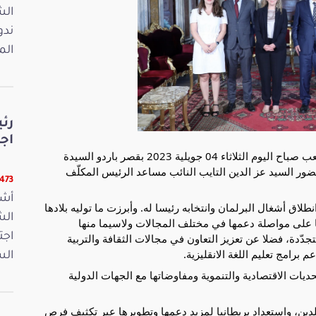
ندو
الم
رئ
اجت
استقبل السيد ابراهيم بودربالة رئيس مجلس نوّاب الشعب صباح اليوم الثلاثاء 04 جويلية 2023 بقصر باردو السيدة
تونس، بحضور السيد عز الدين التايب النائب مساعد الرئيس المكلّف
22473 ق
أشر
لاق أشغال البرلمان وانتخابه رئيسا له. وأبرزت ما توليه بلادها
ا على
مواصلة دعمها في مختلف المجالات ولاسيما منها
اجت
دّدة، فضلا عن تعزيز التعاون في مجالات الثقافة والتربية
 برامج تعليم اللغة الانقليزية.
الس
يات الاقتصادية والتنموية ومفاوضاتها مع الجهات الدولية
بلدين، واستعداد بريطانيا لمزيد دعمها وتطويرها عبر تكثيف فرص