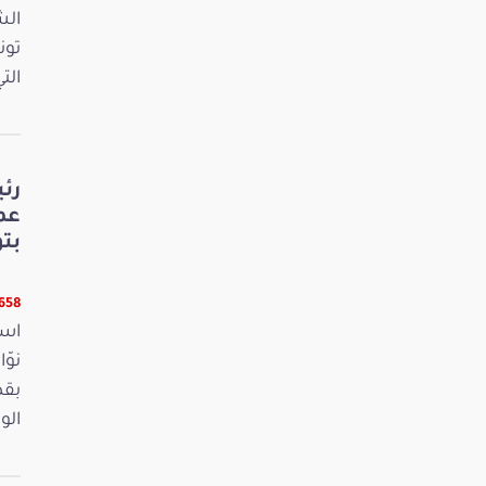
الش
تون
الت
رئ
عم
بت
6658 قر
است
بقص
الو