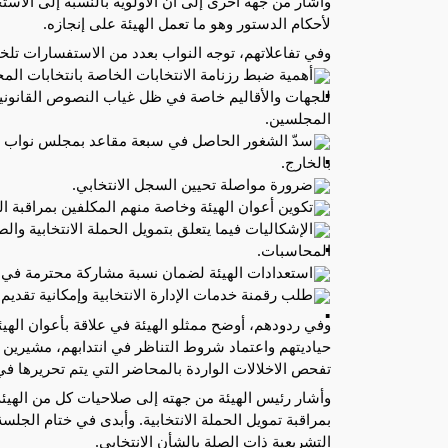
وأشار من جهة أخرى إلى أن الأولوية بالنسبة إلى الاستحقا
لأحكام الدستور وهو ما تعمل الهيئة على إنجازه.
وفي تفاعلاتهم، توجه النواب بعدد من الاستفسارات تل
أهمية ضبط رزنامة الانتخابات الخاصة بانتخابات ال
للجهات والأقاليم خاصة في ظل غياب النصوص القانونية 
المجلسين.
سدّ الشغور الحاصل في سبعة مقاعد بمجلس نواب الشع
بالخارج.
ضرورة مواصلة تحيين السجل الانتخابي.
تكوين أعوان الهيئة وخاصة منهم المكلفين بمراقبة الحمل
الإشكاليات فيما يتعلق بتمويل الحملة الانتخابية وا
المحاسبات.
استعدادات الهيئة لضمان نسبة مشاركة محترمة في ال
طلب رقمنة خدمات الإدارة الانتخابية وإمكانية تقديم
وفي ردودهم، أوضح ممثلو الهيئة في علاقة بأعوان الهيئ
حياديتهم واعتماد شروط التناظر في انتدابهم، مشيرين إ
تفحص الاخلالات الواردة بالمحاضر التي يتم تحريرها في 
وأشار رئيس الهيئة من جهته إلى صلاحيات كل من الهيئة
بمراقبة تمويل الحملة الانتخابية. وأبدى في ختام الجل
التشريعية ذات الصلة بالشأن الانتخابي.