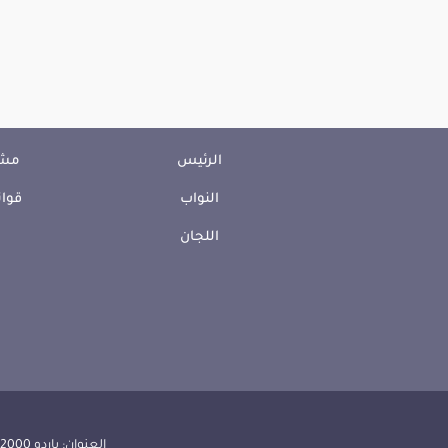
الرئيس
مشا
النواب
قوان
اللجان
العنوان: باردو 2000 الجمهورية التونسية | الهاتف: 000 157 71 (216) | الفاكس:608 514 71 (216) |