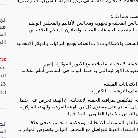
قات الانتخابية القادمة هي تركيز الغرفة التشريعية الثانية تنزيلا
خصت فيما يلي:
لج
مجالس المحلية والجهوية ومجالس الأقاليم والمجلس الوطني
مش
المنظمة للجماعات المحلية والقانون المنظم للعلاقة بين
اس
الخ
ب والاشكاليات ذات العلاقة بجمع التزكيات بالدوائر الانتخابية
11132 قر
ة الانتخابية بما يتلاءم مع الأدوار الموكولة إليهم.
عقد
لصعوبات الإجرائية التي يواجهها النواب في التقاضي أمام محكمة
انتخابات المقبلة.
 ملف الترشحات الكترونيا.
القانون
ة المكلفين بمراقبة الحملة الانتخابية أن الهيئة تحرص على ضمان
لى أنه يتم على مستوى كل من الهيئة الفرعية والهيئة المركزية
الغرض وتكييفها القانوني والبتّ فيها.
 العليا المستقلة للانتخابات ومحكمة المحاسبات في علاقة
لج
سة استعداد الهيئة للتواصل مع المجلس النيابي بخصوص المبادرات
اس