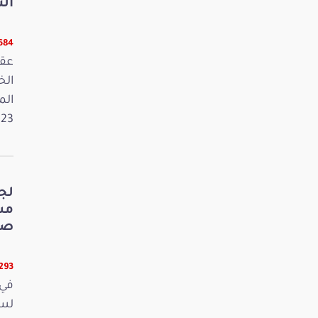
الت
5684 قر
عقد
الم
2023. وفي 
لج
صي
5293 قر
في 