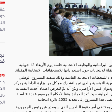
16409 
الل
الن
لج
فصو
عقدت لجنة النظام الداخلي والقوانين الانتخابية والقوانين البرلمانية والوظيفة الانتخابية جلسة يوم الأربعاء 12 جويلية
11673 ق
اعداد للمحطات الانتخابية القادمة وذلك بتنفيذ المشروع الوطني
ورية التونسية والذي تم بالتشارك مع كل من وزارة الداخلية ومركز
واص
يوان قيس الأراضي. وبيّن أنه تمّ للغرض اعتماد أحدث التقنيات
الش
لضبط حدود العمادات بشكل دقيق بما يستجيب للمعايير الدولية، حيث تُعد العمادة وفقا لأحكام المرسوم عدد 10 لسنة
بال
الجمعة 15
يتم بمقتضى أمر دعوة الناخبين الذي سيصدر عن رئيس الجمهورية.