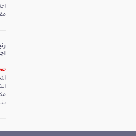
اجت
مقت
رئ
اج
13967 ق
أشر
مكت
بخص