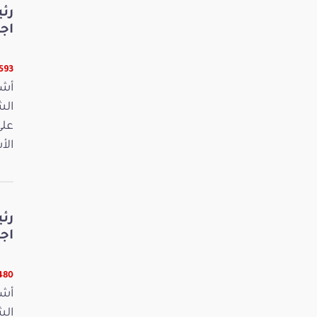
رئ
اج
16593 ق
أشر
على
الأ
رئ
اج
15480 
أشر