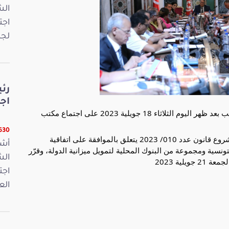
اجت
لجن
رئ
اج
أشرف السيد إبراهيم بودربالة رئيس مجلس نواب الشعب بعد ظهر اليوم الثلاثاء 18 جويلية 2023 على اجتماع مكتب
16630 ق
ونظر المكتب في تقرير لجنة المالية والميزانية حول مشروع قانون عدد 010/ 2023 يتعلق بالموافقة على اتفاقية
أشر
1 ماي 2023 بين الجمهورية التونسية ومجموعة من البنوك المحلية لتمويل ميزانية الدولة، وقرّر
لية 2023
اجت
الع