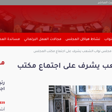
بث المباشر
نواب
نشاط هياكل المجلس
مجالات العمل البرلماني
مساندة العمل
مجلس نواب الشعب يشرف على اجتماع مكتب المجلس
مق
 يشرف على اجتماع مكتب
رئ
اج
17839 ق
أشر