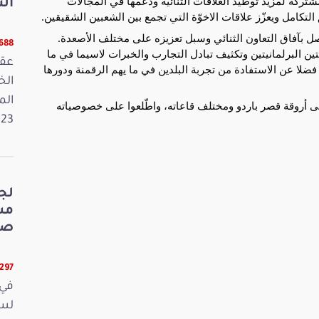
تركة لمزيد توطيد العلاقات الثنائية ودعمها في المجالات
الت
لتكامل ويعزّز علاقات الاخوّة التي تجمع بين الشعبين الشقيقين.
ّصل بآفاق التعاون الثنائي وسبل تعزيزه على مختلف الأصعدة.
5688 قر
ن البرلمانيتين وتكثيف تبادل التجارب والخبرات لاسيما في ما
عقد
ضلا عن الاستفادة من تجربة البلدين في ما يهم الرقمنة ودورها
الم
الى أروقة قصر باردو ومختلف قاعاته، واطّلعوا على خصوصياته
2023. وفي 
لج
صي
5297 قرا
في 