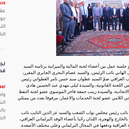
16420 
الل
الن
لج
م الخميس 17 أوت 2023 بقصر باردو جلسة عمل بين أعضاء لجنة المالية والميزانية برئاسة السيد
فصو
لهاني نائب الرئيس، والسيد عصام البحري الجابري المقرر،
اب العراقي ضمّ السيد عطوان سيد حسن ثامر العطواني رئيس
يس اللجنة القانونية، والسيدة ليلى مهدي عبد
الحسين هادي
11687 ق
لاتحادية، والسيدة زينب جمعة فاخر الموسوي عضو لجنة النفط
واص
تي اللامي عضو لجنة الخدمات والاعمار، مرفوقا بعدد من ممثلي
الش
بال
ائب رئيس مجلس نواب الشعب والسيد عز الدين التايب نائب
الجمعة 15
لخارج والهجرة، اللذان رحّبا بأعضاء الوفد البرلماني العراقي،
ية العراقية ودفعها في المجال البرلماني وعلى مختلف الأصعدة.