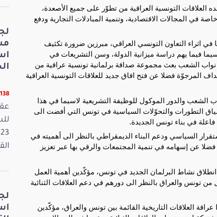
هده العلاقات التونسية العراقية من تطوّر على جميع الأصعدة،
اصة في المجالات الاقتصادية، وتنمية المبادلات التجارية ودفع
لج
ها في اثراء التعاون التونسي العراقي، مبرزين ضرورة تكثيف
مش
اسيما فيما يهم دراسة ميزانية الدولة، وسن التشريعات في
اس
 نواب الشعب بعث مجموعة صداقة برلمانية تونسية عراقية من
الخ
داف المرجوّة فضلا عن فتح افاق جديد للعلاقات التونسية العراقية
11138 قر
لشعب والدور الموكول للوظيفة التشريعية لاسيما في هذا
عقد
سياق التطورات والتحوّلات السياسية في تونس التي أفضت الى
اعلة في بناء تونس الجديدة.
ستقرار السياسي ودعم البناء الديمقراطي بالنظر الى أهميته في
 فضلا عن إسهامه في تنمية المجتمعات والرقي بها عبر تعزيز
القانون
 انطلاق نشاط البرلمان الجديد في تونس، مؤكّدين أهمية العمل
 من تونس والعراق بالنظر الى دورهم في دعم العلاقات الثنائية
لج
 عراقة العلاقات التاريخية القائمة بين تونس والعراق، مؤكّدين
اس