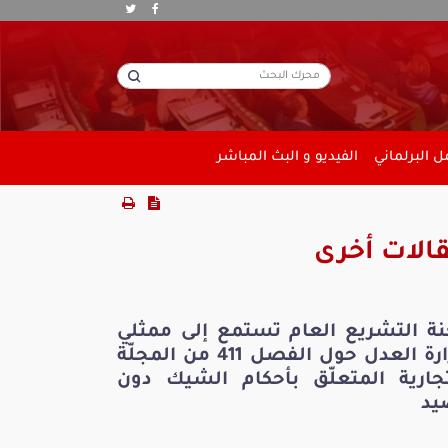
 البرلماني
الفيديو و البث المباشر
الات أخرى
نة التشريع العام تستمع إلى ممثلي
وزارة العدل حول الفصل 411 من المجلّة
تجارية المتعلّق بأحكام الشيك دون
يد