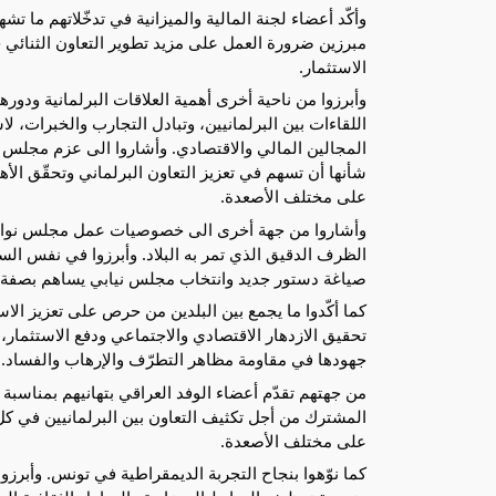
وأكّد أعضاء لجنة المالية والميزانية في تدخّلاتهم ما تش
مبرزين ضرورة العمل على مزيد تطوير التعاون الثنائي خ
الاستثمار.
وأبرزوا من ناحية أخرى أهمية العلاقات البرلمانية ودور
اللقاءات بين البرلمانيين، وتبادل التجارب والخبرات، ل
المجالين المالي والاقتصادي. وأشاروا الى عزم مجلس
شأنها أن تسهم في تعزيز التعاون البرلماني وتحقّق الأه
على مختلف الأصعدة.
وأشاروا من جهة أخرى الى خصوصيات عمل مجلس نواب ا
الظرف الدقيق الذي تمر به البلاد. وأبرزوا في نفس ال
صياغة دستور جديد وانتخاب مجلس نيابي يساهم بصفة ف
كما أكّدوا ما يجمع بين البلدين من حرص على تعزيز الا
تحقيق الازدهار الاقتصادي والاجتماعي ودفع الاستثمار،
جهودها في مقاومة مظاهر التطرّف والإرهاب والفساد.
من جهتهم تقدّم أعضاء الوفد العراقي بتهانيهم بمناسبة
المشترك من أجل تكثيف التعاون بين البرلمانيين في كل
على مختلف الأصعدة.
كما نوّهوا بنجاح التجربة الديمقراطية في تونس. وأبرزوا