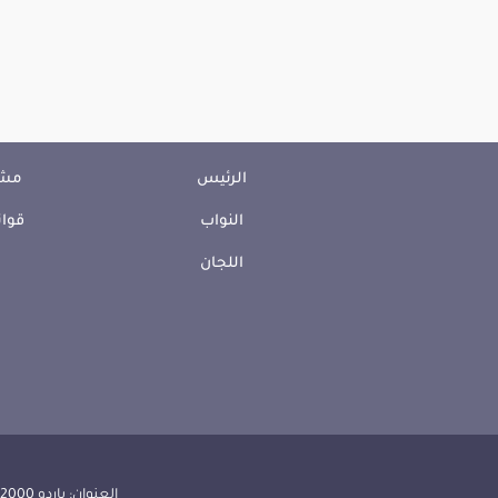
الرئيس
مشا
النواب
قوان
اللجان
العنوان: باردو 2000 الجمهورية التونسية | الهاتف: 000 157 71 (216) | الفاكس:608 514 71 (216) |