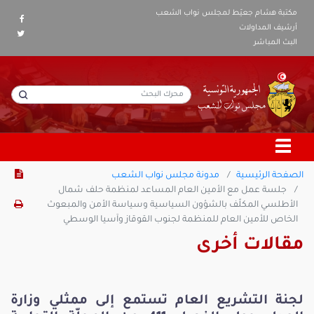
مكتبة هشام جعيّط لمجلس نواب الشعب
أرشيف المداولات
البث المباشر
الصفحة الرئيسية
مدونة مجلس نواب الشعب
جلسة عمل مع الأمين العام المساعد لمنظمة حلف شمال
الأطلسي المكلّف بالشؤون السياسية وسياسة الأمن والمبعوث
الخاص للأمين العام للمنظمة لجنوب القوقاز وآسيا الوسطي
مقالات أخرى
لجنة التشريع العام تستمع إلى ممثلي وزارة