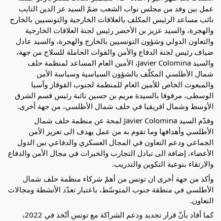
عمل بين وفد من مجلس نواب الشعب ضمّ السيد عز الدين التايب
نائب مساعد الرئيس المكلف بالعلاقات الخارجية والتونسيين بالخارج
والهجرة، والسيد عزيز بن الأخضر رئيس لجنة العلاقات الخارجية
والتعاون الدولي وشؤون التونسيين بالخارج والهجرة، والسيد عادل
ضياف رئيس لجنة
الدفاع والأمن والقوات الحاملة للسلاح من جهة،
والسيد Javier Colomina، الأمين العام المساعد لمنظمة حلف
شمال الأطلسي المكلّف بالشؤون السياسية وسياسة الأمن
والمبعوث الخاص للأمين العام للمنظمة لجنوب القوقاز وآسيا
الوسطى، مرفوقا بالسيدة مريم بن حسين نائبة رئيس قسم الشرق
الأوسط وشمال افريقيا في حلف شمال الأطلسي، من جهة أخرى.
وقدّم السيد Javier Colomina لمحة عن منظمة حلف شمال
الأطلسي وأهدافها وما تقوم به من عمل يهدف الى تعزيز الأمن
الجماعي ودعم التعاون في المجال العسكري والدفاعي بين الدول
الأعضاء، إضافة الى تبادل التجارب والخبرات في مجال الأمن والدفاع
والارتقاء بنوعية التكوين والتدريب.
وأكد من جهة أخرى ان تونس من أهمّ شركاء منظمة حلف شمال
الأطلسي في منطقة جنوب المتوسّط، باعتبار تعدّد الأنشطة ومجالات
التعاون.
كما أفاد بأنّ قرار تجديد ودعم الشراكة مع تونس أتّخذ في 2022،