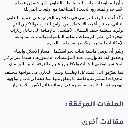
وبأن المفاوضات جارية لضبط إطار التعاون الذي يتضمّن عددا من
الأهداف والمشاريع الجديدة المتناغمة مع أولويات المرحلة.
وأكّد أعضاء الوفد التونسي في تدخّلاتهم الحرص على تعميق التعاون
الثنائي، مبينين أهمية الاستفادة من برامج التدريب والتكوين التي
توفّرها منظمة حلف الشمال الأطلسي، بالإضافة الى تبادل زيارات
الوفود في إطار التربصات وتنظيم الملتقيات والندوات بما يدعم
الإمكانيات البشرية ويكسبها مزيدا من الخبرة.
وبيّنوا أن تونس ماضية بثبات نحو استكمال مسار الإصلاح والبناء
وتحقيق أهدافه وإرساء بقية المؤسسات الدستورية لا سيما عبر تركيز
المجلس الوطني للجهات والاقاليم باعتباره الغرفة الثانية للبرلمان.
كما تطرّقوا الى المشاغل الإقليمية وسبل التعاون في مواجهة مختلف
التحديات المشتركة وخاصة ما يتعلق منها بمكافحة الإرهاب ومواجهة
الهجرة غير النظامية بما يسهم في إرساء دعائم الامن والاستقرار
الملفات المرفقة :
مقالات أخرى