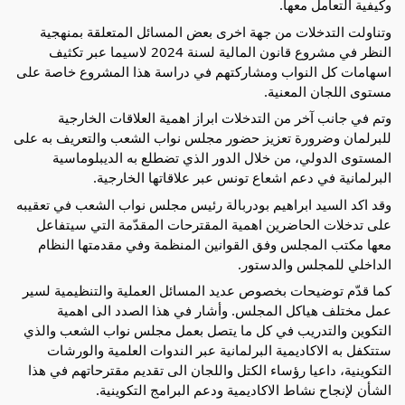
وكيفية التعامل معها.
وتناولت التدخلات من جهة اخرى بعض المسائل المتعلقة بمنهجية
النظر في مشروع قانون المالية لسنة 2024 لاسيما عبر تكثيف
اسهامات كل النواب ومشاركتهم في دراسة هذا المشروع خاصة على
مستوى اللجان المعنية.
وتم في جانب آخر من التدخلات ابراز اهمية العلاقات الخارجية
للبرلمان وضرورة تعزيز حضور مجلس نواب الشعب والتعريف به على
المستوى الدولي، من خلال الدور الذي تضطلع به الديبلوماسية
البرلمانية في دعم اشعاع تونس عبر علاقاتها الخارجية.
وقد اكد السيد ابراهيم بودربالة رئيس مجلس نواب الشعب في تعقيبه
على تدخلات الحاضرين اهمية المقترحات المقدّمة التي سيتفاعل
معها مكتب المجلس وفق القوانين المنظمة وفي مقدمتها النظام
الداخلي للمجلس والدستور.
كما قدّم توضيحات بخصوص عديد المسائل العملية والتنظيمية لسير
عمل مختلف هياكل المجلس. وأشار في هذا الصدد الى اهمية
التكوين والتدريب في كل ما يتصل بعمل مجلس نواب الشعب والذي
ستتكفل به الاكاديمية البرلمانية عبر الندوات العلمية والورشات
التكوينية، داعيا رؤساء الكتل واللجان الى تقديم مقترحاتهم في هذا
الشأن لإنجاح نشاط الاكاديمية ودعم البرامج التكوينية.