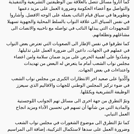
كما اثاروا مسائل تتصل بالعلاقة بين الوظيفتين التشريعية والتنفيذية
والتواصل مع أعضاء الحكومة وضرورة العمل على مزيد دعمها
وتطويرها في سياق قيام النائب بعمله على الوجه الافضل. وأشاروا
في نفس السياق الى علاقة النواب بالسلط المحلية والجهوية تسهيلا
للمجهودات التي يبذلها النائب في تواصله مع ناخبيه والانصات الى
مشاغلهم وتطلعاتهم.
كما تطرقوا في نفس الإطار الى الصعوبات التي تعترض بعض النواب
في عملهم في الجهات، داعين الى ضرورة العمل على تذليلها.
وشدّدوا على أهمية الحرص على مزيد ضمان سلامة وامن اعضاء
مجلس نواب الشعب أمام ما يتعرض له البعض من تهديدات
واعتداءات في بعض الجهات.
وأكّدوا على صعيد اخر الانتظارات الكبرى من مجلس نواب الشعب
في ضوء تركيز المجلس الوطني للجهات والاقاليم الذي سيعزز
الوظيفة التشريعية ويكمّلها.
وتمّ التطرق من جهة اخرى الى مسائل تهم الجوانب اللوجستية
والمادية التي من شأنها أن تسهم في تحسين الأداء ومزيد انجاح
العمل النيابي.
كما تمّ التطرق الى موضوع الشغورات في مجلس نواب الشعب
وضرورة العمل على سدها لاستكمال التركيبة، إضافة الى المراسيم