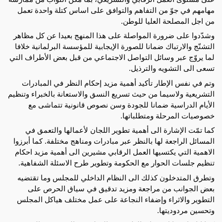
مهامهم في جوّ من التفاهم والتوافق على اساس كتلة واحدة تعمل
من اجل المصلحة العليا للوطن.
وشدّدوا على ضرورة المواصلة على هذا المنهج بعيدا عن كل مظاهر
التشنّج والارتباك ضمانا للصورة الإيجابية للمؤسسة البرلمانية خلافا
لما يروّج عبر وسائل التواصل الاجتماعي من قبل بعض الأطراف التي
تسعى الى التشويه والترذيل.
وتم في نفس الإطار تأكيد أهمية مزيد إحكام النظر في المبادرات
التشريعية ولاسيما من حيث تسريع النسق والاستعانة بالخبراء وتنظيم
الأيام الدراسية ضمانا للجودة وسن نصوص قانونية تتماشى مع
خصوصيات المرحلة ومتطلباتها.
كما تمّت الإشارة الى أهمية تطوير اللجان لأعمالها والتعمق في
المسائل الراجعة لها بالنظر عبر مبادرات ومناهج مختلفة. كما أبرزوا
الاهمية التي يكتسيها العمل الرقابي مشيرين الى أهمية مزيد احكام
تنظيم جلسات الحوار مع الحكومة وتطوير طرح الاسئلة الشفاهية.
وتطرق المتدخلون كذلك الى النظام الداخلي للمجلس وما تقتضيه
بعض الجوانب من مراجعة ومزيد تدقيق في سياق الحرص على
التطوير والاثراء وإضفاء النجاعة على عمل مختلف هياكل المجلس
وتحسين مردوديتها.