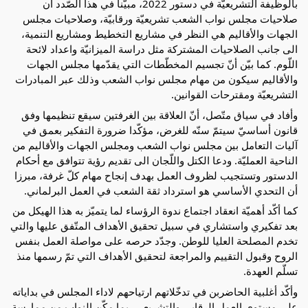
بالوظيفة التشريعيّة في دستور 2022، مبيّنا في هذا الصّدد أن
صلاحيات مجلس نواب الشعب تشريعيّة ورقابيّة، وصلاحيات مجلس
الجهات والأقاليم هي النظر في مشاريع التخطيط ومشاريع التنمية،
الى جانب الصلاحيات المشتركة مثل دراسة الميزانيّة واعداد لائحة
اللّوم. كما بيّن أنّ تجسيم المخطّطات التي يقدّمها مجلس الجهات
والأقاليم سيكون من مهام مجلس نواب الشعب وذلك عبر المبادرات
التشريعيّة ومقترحات القوانين.
وأفاد في سياق متّصل، أنّ العلاقة بين الغرفتين سيقع تنظيمها وفق
قانون أساسيّ سيتمّ سنّه للغرض، مؤكّدا ضرورة التفكير بعمق في
آليات التعامل بين مجلس نواب الشعب ومجلس الجهات والأقاليم من
الناحية العمليّة. ودعا الكتل واللّجان الى تقديم رؤية تتوافق مع أحكام
الدستور وتستجيب لظروف العمل بهدف إنجاح مهام كلّ غرفة، مبرزا
أن التحدي الأساسي هو استرداد ثقة الشعب في العمل البرلماني.
كما أكّد أهميّة انعقاد اجتماع ندوة الرؤساء لما يتميّز به هذا الهيكل من
بعد تفكيري واستشاري في سبيل تحقيق الأهداف المتّفق عليها والتي
تخدم المصلحة العليا للوطن. وجدّد حرصه على مواصلة العمل بنفس
الروح وقبول التقييم والمراجعة لتحقيق الأهداف التي تمّ رسمها منذ
تسلّم العهدة.
وأكّد أغلبية الحاضربن في تدخّلاتهم ارتياحهم لاداء المجلس في بداياته
على مستوى العمل الرقابي والتشريعي، بما مكّن النواب من ممارسة