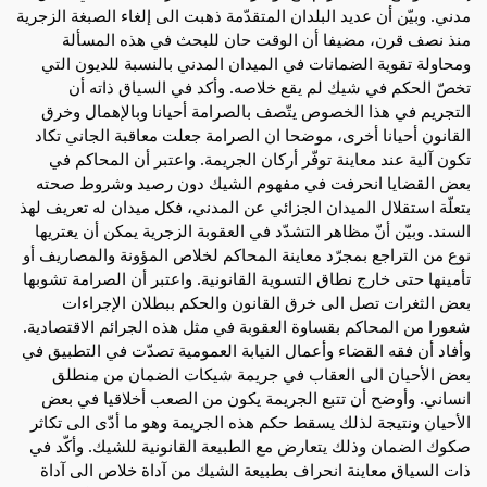
مدني. وبيّن أن عديد البلدان المتقدّمة ذهبت الى إلغاء الصبغة الزجرية
منذ نصف قرن، مضيفا أن الوقت حان للبحث في هذه المسألة
ومحاولة تقوية الضمانات في الميدان المدني بالنسبة للديون التي
تخصّ الحكم في شيك لم يقع خلاصه. وأكد في السياق ذاته أن
التجريم في هذا الخصوص يتّصف بالصرامة أحيانا وبالإهمال وخرق
القانون أحيانا أخرى، موضحا ان الصرامة جعلت معاقبة الجاني تكاد
تكون آلية عند معاينة توفّر أركان الجريمة. واعتبر أن المحاكم في
بعض القضايا انحرفت في مفهوم الشيك دون رصيد وشروط صحته
بتعلّة استقلال الميدان الجزائي عن المدني، فكل ميدان له تعريف لهذ
السند. وبيّن أنّ مظاهر التشدّد في العقوبة الزجرية يمكن أن يعتريها
نوع من التراجع بمجرّد معاينة المحاكم لخلاص المؤونة والمصاريف أو
تأمينها حتى خارج نطاق التسوية القانونية. واعتبر أن الصرامة تشوبها
بعض الثغرات تصل الى خرق القانون والحكم ببطلان الإجراءات
شعورا من المحاكم بقساوة العقوبة في مثل هذه الجرائم الاقتصادية.
وأفاد أن فقه القضاء وأعمال النيابة العمومية تصدّت في التطبيق في
بعض الأحيان الى العقاب في جريمة شيكات الضمان من منطلق
انساني. وأوضح أن تتبع الجريمة يكون من الصعب أخلاقيا في بعض
الأحيان ونتيجة لذلك يسقط حكم هذه الجريمة وهو ما أدّى الى تكاثر
صكوك الضمان وذلك يتعارض مع الطبيعة القانونية للشيك. وأكّد في
ذات السياق معاينة انحراف بطبيعة الشيك من آداة خلاص الى آداة