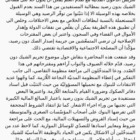
الشيك بدون رصيد بمطالبة المستفيدين من هذا السند بعدم القبول
بخلاصه بهذه الوسيلة الا إذا تثبّتوا من توفّر الرصيد وهي الوسيلة
المستعملة بالنسبة لبطاقات الخلاص مع بعض الاختلافات. وخلص الى
أن تطبيق هذه الطريقة يمكن أن يقلّص من نفقات الدولة وإهدار
الأموال في القضاء وفي السجون. واعتبر ان بعض المقترحات
الإصلاحية لن ترضي المتمعّشين من جريمة إصدار الصك دون رصيد،
مؤكّدا أن المصلحة الاجتماعية والاقتصادية تقتضي ذلك.
وقد شفعت هذه المحاضرة بنقاش حول موضوع تجريم الشيك دون
رصيد، قدّم خلاله الضيوف والنواب آراءهم ومقترحاتهم في هذا
الصّدد. ودعا المتدخّلون الى مراجعة منظومة التقاضي، الى جانب
التفكير في إعطاء المنظومة المدنيّة النجاعة اللّازمة. كما وجّهوا عديد
الانتقادات للبنوك مع تحميلها المسؤوليّة من حيث التثبّت قبل اسناد
دفاتر الصكوك وضرورة القيام بالمتابعة اللّازمة. واعتبرها البعض
مستفيدة من تجريم الشيك بدون رصيد باعتبار المبالغ المالية الكبيرة
التي تجنيها من وراء اجراء الاشعار. كما تمّ انتقاد الشروط المجحفة
التي تفرضها البنوك على أصحاب المؤسّسات الصغرى والمتوسطة
من حيث إسناد القروض والتسهيلات المالية، مع الحث على مراجعة
شروط ومعايير اسنادها للتصدّي للوسائل الموازية. كما لاحظ عدد من
المتدخّلين أن الاشكال يكمن في الحياد بالوظيفة الأساسيّة للشيك
ليتحوّل من أداة خلاص الى وسيلة ضمان، وفي هذا السياق، حمّل