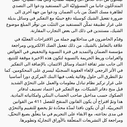
المتدخّلون جانبا من المسؤوليّة الى المستفيد ودعوا الى التصدي
لظاهرة مسك الصكّ من باب الضمان. ودعوا من جهة أخرى الى
ضرورة تفعيل الشيك كوسيلة دفع حينيّة مع التفكير في وسائل بديلة
على غرار تطبيقة تمكّن المستفيد من التثبّت من توفّر المبلغ موضوع
الشيك، مستندين في ذلك الى بعض التجارب المقارنة.
وقدّم الحاضرون في مداخلاتهم جملة من الاقتراحات الفعليّة في
علاقة بالتعامل بالشيك، من ذلك تفعيل الصك الالكتروني ومراجعة
مؤسسة الضمان والتمديد في فترة التسوية والتخفيض في الفوائض
والغرامات وربط الجريمة بالتسوية لتكون هذه الاخيرة موقفة للتتبع،
الى جانب نشر ثقافة اعتماد وسائل الائتمان، بالإضافة الى التفكير
في الأثر الرجعي لإلغاء العقوبة السجنيّة ليسري على المحكومين. كما
تمّ التطرق الى حلول وقائية يلعب فيها البنك المركزي دورا أساسيا
على غرار تركيز نظام تبادل معلومات والعمل على التحرّي الشديد
قبل منح دفاتر الشيكات، مع التفكير في اعتماد تصنيف لدفاتر
الصكوك حسب مداخيل صاحب الحساب البنكي وامكانياته المادية.
هذا وتمّ اقتراح أن يكون القانون المنقح للفصل 411 من القوانين
التجريبيّة، أي أن يكون نافذا لمدّة محدّدة ثمّ يخضع للتقييم والتحرّي
في مدى نجاعته، مع الابقاء على التجريم في ما يتعلّق بصيغ التحيّل،
ومراجعة كل التشريعات المتعلّقة بالأوراق التجاريّة وتطويرها.