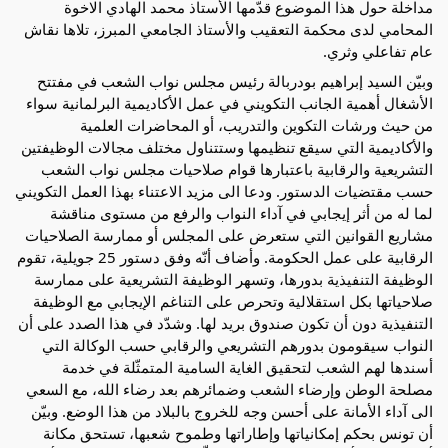
مداخلة حول هذا الموضوع قدّمها الأستاذ محمد الهادي
الاخوة
المحامي لدى محكمة التعقيب والأستاذ الجامعي المبرز، تلاها نقاش
عام تفاعلي وثري.
وبيّن السيد إبراهيم بودربالة رئيس مجلس نواب الشعب في مفتتح
الأشغال أهمية الجانب التكويني في عمل الأكاديمية البرلمانية سواء
من حيث ورشات التكوين والتدريب، أو المحاضرات العلمية
والأكاديمية التي سيقع تنظيمها وستتناول مختلف مجالات الوظيفتين
التشريعية والرقابية باعتبارها قوام صلاحيات مجلس نواب الشعب
حسب مقتضيات الدستور. ودعا الى مزيد الاعتناء بهذا العمل التكويني
لما له من أثر إيجابي في آداء النواب والرفع من مستوى مناقشة
مشاريع القوانين التي ستعرض على المجلس أو ممارسة الصلاحيات
الرقابية على عمل الحكومة. وأضاف أنّه وفق دستور 25 جويلية، تقوم
الوظيفة التنفيذية بدورها، وتسهر الوظيفة التشريعية على ممارسة
صلاحياتها بكل استقلالية وتحرص على التناغم الإيجابي مع الوظيفة
التنفيذية دون أن تكون صندوق بريد لها. وشدّد في هذا الصدد على أن
النواب سيقومون بدورهم التشريعي والرقابي حسب الوكالة التي
أسندها لهم الشعب لتحقيق الغاية السامية المتمثّلة في خدمة
مصلحة الوطن وإرضاء الشعب وضمائرهم بعد رضاء الله، مع السعي
الى آداء الأمانة على أحسن وجه للخروج بالبلاد من هذا الوضع. وبيّن
أن تونس بحكم إمكانياتها وإطاراتها وطموح شعبها، تستحق مكانة