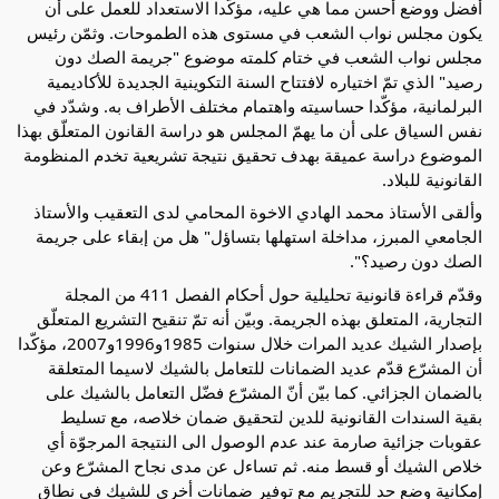
أفضل ووضع أحسن مما هي عليه، مؤكّدا الاستعداد للعمل على أن
يكون مجلس نواب الشعب في مستوى هذه الطموحات. وثمّن رئيس
مجلس نواب الشعب في ختام كلمته موضوع "جريمة الصك دون
رصيد" الذي تمّ اختياره لافتتاح السنة التكوينية الجديدة للأكاديمية
البرلمانية، مؤكّدا حساسيته واهتمام مختلف الأطراف به. وشدّد في
نفس السياق على أن ما يهمّ المجلس هو دراسة القانون المتعلّق بهذا
الموضوع دراسة عميقة بهدف تحقيق نتيجة تشريعية تخدم المنظومة
القانونية للبلاد.
وألقى الأستاذ محمد الهادي الاخوة المحامي لدى التعقيب والأستاذ
الجامعي المبرز، مداخلة استهلها بتساؤل" هل من إبقاء على جريمة
الصك دون رصيد؟".
وقدّم قراءة قانونية تحليلية حول أحكام الفصل 411 من المجلة
التجارية، المتعلق بهذه الجريمة. وبيّن أنه تمّ تنقيح التشريع المتعلّق
بإصدار الشيك عديد المرات خلال سنوات 1985و1996و2007، مؤكّدا
أن المشرّع قدّم عديد الضمانات للتعامل بالشيك لاسيما المتعلقة
بالضمان الجزائي. كما بيّن أنّ المشرّع فضّل التعامل بالشيك على
بقية السندات القانونية للدين لتحقيق ضمان خلاصه، مع تسليط
عقوبات جزائية صارمة عند عدم الوصول الى النتيجة المرجوّة أي
خلاص الشيك أو قسط منه. ثم تساءل عن مدى نجاح المشرّع وعن
إمكانية وضع حد للتجريم مع توفير ضمانات أخرى للشيك في نطاق