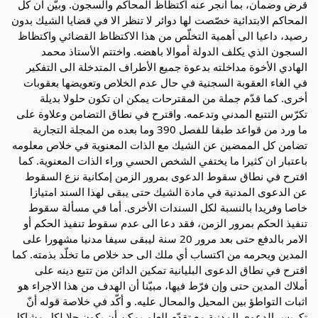
قرض وضمان، بما انجر عنه اكتظاظ المحاكم والسجون. وبيّن ان كل
المحاكم الابتدائية خصّصت لها دوائر لا تنظر الا في قضايا الشيك بدون
رصيد، داعيا الى أهمية التخلّص من هذا الاكتظاظ القضائي واكتظاظ
السجون الذي يكلف الدولة أموالا باهضه. واختتم الأستاذ محمد
الهادي الأخوة مداخلته بدعوة جميع الأطراف المتدخلة الى التفكير
في الغاء العقوبة السجنية في حال عدم الخلاص وتعويضها بعقوبات
أخرى. كما قدّم جملة من المقترحات يمكن ان تكون حلولا بديلة
تكرّس التتبع المدني وتدعمه. واقترح في نطاق التضامن وعلاوة على
ما ورد من قواعد طبقا للفصل 390 وما بعده من المجلة التجارية
تضامن كل الممضين عن الشيك مع الذات المعنوية في خلاص معلومه
باعتبار ان كثيرا ما يختفي الشخص الحسي وراء الذات المعنوية. كما
اقترح في نطاق سقوط الدعوى بمرور الزمن إمكانية نزع السقوط
عن الدعوى المدنية في مادة الشيك حتى يبقى لهذا السند امتيازا
خاصا وفريدا بالنسبة لكل السندات الأخرى. أما في مسألة سقوط
تنفيذ الحكم بمرور الزمن، فقد دعا الى عدم سقوط تنفيذ الحكم أو
الامر بالدفع حتى بعد مرور 20 سنة ليبقى سيفا مدنيا مشهورا على
المدين ويحرمه من اكتساب أي ملك الى حد خلاص ما تخلّد بذمته. كما
اقترح في نطاق الدعوى البليانية تمكين الدائن من تتبع دينه على
أملاك المدين حتى وإن فرّط فيها، مبيّنا أن الهدف من هذا الاجراء هو
اثبات التواطؤ بين المحيل والمحال عليه. و أكّد في خلاصة قوله أنّ
تكريس الدعوى المدنية مع تقدّم العلم يمكن أن يكون حلا لكل مشاكل