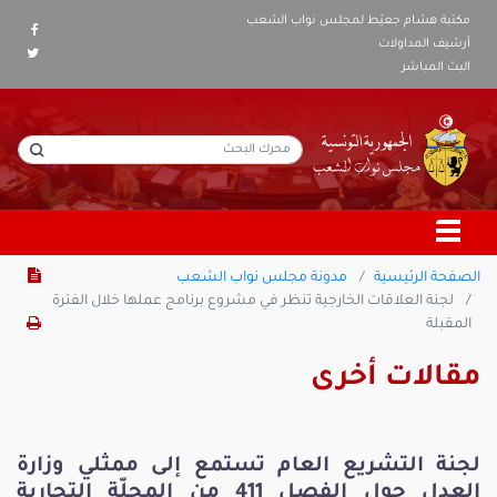
مكتبة هشام جعيّط لمجلس نواب الشعب
أرشيف المداولات
البث المباشر
الصفحة الرئيسية
مدونة مجلس نواب الشعب
لجنة العلاقات الخارجية تنظر في مشروع برنامج عملها خلال الفترة
المقبلة
مقالات أخرى
لجنة التشريع العام تستمع إلى ممثلي وزارة
العدل حول الفصل 411 من المجلّة التجارية