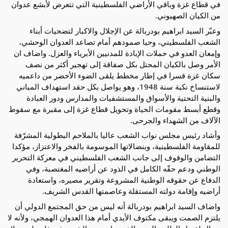
في قطاع غزة وباقي الأراضي الفلسطينية التي تتعرض لأبشع عدوان
من الكيان الصهيوني.
وعبّر السيد ابراهيم بودربالة عن الإجلال والاكبار لتضحيات أبناء
الشعب الفلسطيني، وحيا صمودهم أمام تصاعد العدوان الوحشي،
وإمعان العدو في حملات الإبادة للمدنيين الأبرياء والعزل. واضاف ان
الأمر وصل بالكيان المحتل بكل صفاقة إلى تهجير أكثر من نصف
سكان غزة قسرا في إطار مخطط يلقى الضوء الأخضر من داعميه
لاستنساخ نكبة سنة 1948، وهو يواصل بكل حقد استهداف المباني
والبنية التحتية والأسواق والمستشفيات والمدارس ودور العبادة
وقطع أبسط مقومات الحياة وتحويل قطاع غزة إلى مقبرة مع سقوط
الآلاف من الشهداء والجرحى.
وأشاد رئيس مجلس نواب الشعب عاليا بالملاحم البطولية المشرّفة
للمقاومة الفلسطينية، وبنضالاتها الموسومة بالفخر والاعتزاز، مؤكدا
التضامن والوقوف إلى جانب الشعب الفلسطيني في معركة التحرير
الوطني ودعم حقّه الكامل في الذود عن أراضيه المغتصبة، وفي
الدفاع عن حقوقه الوطنية المشروعة وتقرير مصيره، واستعادة
أراضيه وإقامة دولته المستقلة وعاصمتها القدس الشريف.
واضاف السيد ابراهيم بودربالة أنه ليس من حق المجتمع الدولي أن
يلتزم الصمت ويبقى مكتوف الأيدي أمام هذا العدوان الهمجي، ولأنه لا