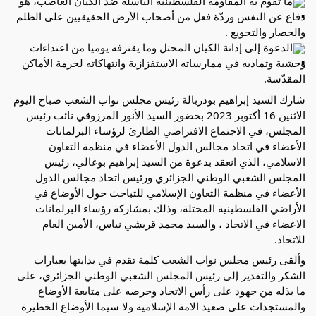
ما تقوم به المقاومة الفلسطينية الباسلة ضد الكيان الغاصب، هو
دفاع عن النفس وردّة فعل من أصحاب الأرض الحقيقيين على الظلم
والحصار والتجويع .
الدعوة إلى إدانة الكيان المحتل وما يقترفه يوميا من اعتداءات
وحشية وتماديه في ممارساته الاستفزازية وانتهاكاته
لحرمة الأماكن
المقدّسة.
شارك السيد إبراهيم بودربالة رئيس مجلس نواب الشعب صباح اليوم
الاثنين 16 أكتوبر 2023 بحضور السيد الأنور المرزوقي نائب رئيس
المجلس، في الاجتماع الافتراضي الطارئ لرؤساء البرلمانات
الأعضاء في اتحاد مجالس الدول الأعضاء في منظمة التعاون
الاسلامي، الذي انعقد بدعوة من السيد إبراهيم بوغالي، رئيس
المجلس الشعبي الوطني الجزائري ورئيس اتحاد مجالس الدول
الأعضاء في منظمة التعاون الإسلامي للتباحث حول الأوضاع في
الأراضي الفلسطينية المحتلة، وذلك بمشاركة رؤساء البرلمانات
الاعضاء في الاتحاد ، والسيد محمد قريشي نياس، الأمين العام
للاتحاد.
وألقى رئيس مجلس نواب الشعب كلمة تقدم في بدايتها بعبارات
الشكر والتقدير إلى رئيس المجلس الشعبي الوطني الجزائري، على
ما بذله من جهود على رأس الاتحاد وحرصه على متابعة الأوضاع
والمستجدات على صعيد الامة الإسلامية ولا سيما الأوضاع الخطيرة