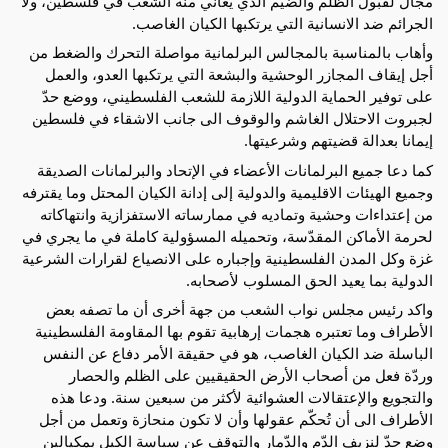
مجال لقبول الظلم والضيم الذي يعاني منه الشعب في فلسطين، ولا
الجرائم ضد الانسانية التي يرتكبها الكيان الغاصب.
وأهاب بالمناسبة بالمجالس البرلمانية مواصلة التحرك والضغط من
أجل إيقاف المجازر الوحشية والبشعة التي يرتكبها العدو، والعمل
على توفير الحماية الدولية اللازمة للشعب الفلسطيني، ووضع حدّ
لجبروت الاحتلال الغاشم والوقوف الى جانب الاشقاء في فلسطين
إيمانا بعدالة قضيتهم وشرعيتها.
كما دعا جميع البرلمانات الأعضاء في الإتحاد والبرلمانات الصديقة
وجميع الهيئات الاقليمية والدولية إلى إدانة الكيان المحتل وما يقترفه
من إعتداءات وحشية وتماديه في ممارساته الاستفزازية وانتهاكاته
لحرمة الأماكن المقدّسة، وتحميله المسؤولية كاملة في ما يجري في
غزة وكل المدن الفلسطينية وإجباره على الانصياع لقرارات الشرعية
الدولية بما يعيد الحق المسلوب لأصحابه.
واكد رئيس مجلس نواب الشعب من جهة أخرى أن ما تصفه بعض
الأطراف وما تعتبره هجمات إرهابية تقوم بها المقاومة الفلسطينية
الباسلة ضد الكيان الغاصب، هو في حقيقة الأمر دفاع عن النفس
وردّة فعل من أصحاب الأرض الحقيقيين على الظلم والحصار
والتجويع والإعتقالات العشوائية لأكثر من سبعين سنة. ودعا هذه
الأطراف الى أن تُحكّم عقولها وأن لا تكون منحازة وتعمل من أجل
وضع حدّ لنزيف الدّم والدّمار والتوقف عن سياسة الكيل بمكيالين