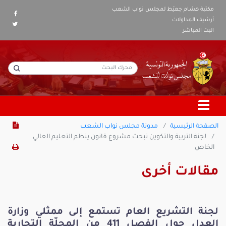
مكتبة هشام جعيّط لمجلس نواب الشعب
أرشيف المداولات
البث المباشر
الصفحة الرئيسية
مدونة مجلس نواب الشعب
لجنة التربية والتكوين تبحث مشروع قانون ينظم التعليم العالي
الخاص
مقالات أخرى
لجنة التشريع العام تستمع إلى ممثلي وزارة
العدل حول الفصل 411 من المجلّة التجارية