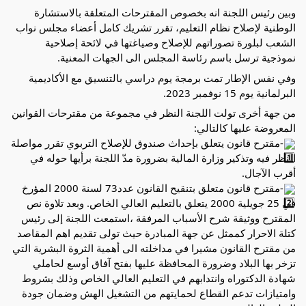
وبين رئيس اللجنة انه بخصوص المقترحات المتعلقة بالاستشارة
الوطنية لإصلاح نظام التعليم، تقرر تشريك كامل أعضاء مجلس نواب
الشعب لبلورة تصوراتهم للإصلاح وصياغتها في لائحة إصلاحية
نموذجية ترسل باسم رئاسة المجلس الى الجهات المعنية.
وفي نفس الإطار تمت برمجة يوم دراسي بالتنسيق مع الأكاديمية
البرلمانية يوم 15 نوفمبر 2023.
من جهة أخرى تولت اللجنة النظر في مجموعة من مقترحات القوانين
المعروضة عليها كالتالي:
-مقترح قانون يتعلق بإحداث صندوق للإصلاح التربوي تقرر مواصلة
النظر فيه وتذكير وزارة المالية بضرورة مدّ اللجنة برأيها حوله في
أقرب الآجال.
-مقترح قانون متعلق بتنقيح القانون عدد73 لسنة 2000 المؤرخ
في 25 جويلية 2000 يتعلق بالتعليم العالي الخاص. وبعد تلاوة نص
المقترح ووثيقة شرح الأسباب المرفقة ،استمعت اللجنة إلى رئيس
كتلة الاحرار كممثل عن جهة المبادرة حيث تولى تقديم اهم المقاصد
من مقترح القانون مشيرا في مداخلته الى أهمية الثروة البشرية التي
تزخر بها البلاد وضرورة المحافظة عليها بفتح آفاق أوسع لحاملي
شهادة الدكتوراه وانتدابهم في التعليم العالي الخاص وذلك بشروط
وامتيازات تدعم القطاع لحمايتهم من التشغيل الهش وضمان جودة