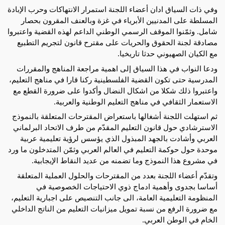
وفي
ذات السياق ادان أعضاء اللجنة استمرار الانتهاكات وحرب الإبادة
المسلطة على المدنيين الأبرياء في غزة وبالعنف المقرون بحصار
شامل. وثمّنوا الموقف الرسمي الوطني الداعم لهذه القضية واعتبروا
مصادقة لجنة الحقوق والحريات على مقترح قانون لتجريم التطبيع
مع الكيان الصهيوني حدثا تاريخيا.
ودعا النواب في هذا السياق إلى اهمية مراجعة المناهج والمقررات
المدرسية حتى تكون القضية الفلسطينية ركنا قارا في مناهج التعليم،
واعتبروا ذلك شكلا من اشكال النضال وأكدوا على ضرورة القطع مع
الاستعمار الثقافي في مناهج التعليم الوطنية والعربية.
ثم استهلت اللجنة أشغالها باستعراض المقترحات المتعلقة بالنموذج
الاسترشادي حول قانون التعليم المقدّم من طرف الاتحاد البرلماني
العربي وأشادت بالجهد المبذول الذي يؤسس لرؤية تعليمية عربية
موحدة حول حوكمة التعليم في العالم العربي وثمّن المتدخلون ما ورد
في مشروع هذا النموذج وما تضمنه من عديد النقاط الإيجابية.
وتقدّم أعضاء اللجنة بعدد من المقترحات والحلول العملية المتعلقة
أساسا بجدوى وأهمية ادماج ذوي الاحتياجات الخصوصية في
المنظومة التعليمية العامة، الى جانب التنصيص على اجبارية التعليم،
مع ضرورة الرفع من نسبة تمويل ميزانيات التعليم من الناتج الداخلي
الخام في الوطن العربي.