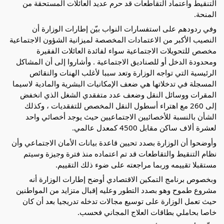
التنقيط واعتماد التقاطعات قد حرم عديد العائلات المستحقة من
المنحة.
وفي ردودهم على استفسارات النواب بيّن إطارات الوزارة أن
النصيب الأكبر من الاعتمادات المخصصة لميزانية الشؤون الاجتماعية
مخصص للتحويلات الاجتماعية سواء لفائدة العائلات الفقيرة
ومحدودة الدخل أو للصناديق الاجتماعية . وأشاروا إلى أن المشاكل
الرئيسية التي تواجه الوزارة وتعد سببا لأغلب الهنات والنقائص
المسجلة في تدخلاتها هي ضعف الإمكانيات البشرية والمادية لاسيما
المقرات ووسائل النقل وضعف عدد متفقدي الشغل الذي انخفض
إلى 260 مع اهتراء أسطول النقل المخصص للتفقديات ، وكذلك
الشأن بالنسبة للأخصائيين الاجتماعيين حيث يوجد أخصائي واحد
لعشرة ألاف ساكن مقابل 4500 كمعدل عالمي.
وأوضحوا أن الوزارة بصدد تحيين قاعدة بيانات الأمان الاجتماعي وأن
نظام التنقيط والتقاطعات قد تم اعتماده منذ فترة وجيزة وسيتم
مستقبلا تقييمه وربما مراجعته على ضوء ذلك التقييم.
وبخصوص برنامج التمكين الاقتصادي أوضح إطارات الوزارة أنه
مشروع طموح وهو بصدد التطور وعليه إقبال متزايد من المواطنين
حيث تعمل الوزارة على توسيع مجالات تدخله تدريجيا بعد أن كان
خاصا بحاملي بطاقات العلاج المجاني فحسب.