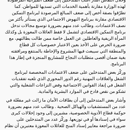
لهذه الوزارة مقارنة بأهمية الخدمات التي تسديها للمواطن. كما
تطرّقوا بصفة أخص إلى ضعف المبالغ المرصودة لبرنامج التمكين
الاقتصادي مقارنة ببرنامج النهوض الاجتماعي الذي يستأثر بأكثر من
نصف الاعتمادات. وطالب عدد منهم بضرورة توسيع مجالات تدخل
برنامج التمكين الاقتصادي لتشمل لا فقط العائلات المعوزة بل وكذلك
المرأة الريفية والعاطلين عن العمل خاصة ممن طالت بطالتهم، مع
ضرورة الحرص على الأخذ بعين الاعتبار خصوصيات كل قطاع
والمنطقة التي سيبعث فيها المشروع والإحاطة بالمنتفع ومرافقته
بغية ضمان أقصى متطلبات النجاح للمشاريع المنجزة في إطار هذا
البرنامج.
وركّز بعض المتدخلين على ضعف الاعتمادات المخصصة لبرنامج
الشغل والعلاقات المهنية رغم الدور المحوري الذي تلعبه تفقديات
الشغل في إنفاذ القوانين الاجتماعية وفض النزاعات الشغلية والتي
تشكو من نقص فادح في الموارد البشرية والمادية.
وأشار بعض المتدخلين إلى أن بطاقات الأمان ما زالت غير مفعّلة في
عدد من المستشفيات والهياكل الصحية . وطالب عدد منهم بضرورة
حوكمة قطاع الأدوية الخصوصية، مشيرين إلى وجود إخلالات كبرى
سواء في إسنادها أو في توزيعها. وركّز عدد من المتدخلين على
ضرورة مراجعة معايير إسناد المنح للعائلات المعوزة معتبرين أن نظام