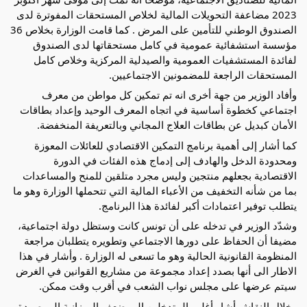
2023 مضاعفة التحويلات المالية لخلاص المستحقات المفوترة لدى
الصندوق الوطني للتأمين على المرض . كما قامت الوزارة بخلاص 36
مؤسسة استشفائية عمومية في كامل مستحقاتها لدى الصندوق
لفائدة المستشفيات العمومية والصيدلية المركزية وخلاص كامل
المستحقات الراجعة للمضمونين الاجتماعيين.
وأفاد الوزير من جهة أخرى انه تم تمكين كل مواطن من معرف
اجتماعي كخطوة أساسية في اتجاه المعرف الوحيد وإعداد بطاقات
الأمان كبديل عن بطاقات العلاج المجاني وبالتعريفة المنخفضة.
كما أشار إلى أهمية برنامج التمكين الاقتصادي للعائلات المعوزة
ومحدودة الدخل والهادف إلى إدماج هذه الفئات في الدورة
الاقتصادية بجعلهم منتجين وليس مجرد متلقين للمنح والمساعدات
بما من شأنه التخفيف من الأعباء المالية التي تتحملها الوزارة وهو ما
يتطلب توفير اعتمادات أكبر لفائدة هذا البرنامج.
وشدّد الوزير في تدخله على أن تونس كانت وستظل دولة اجتماعية،
مضيفا أن الحفاظ على دورها الاجتماعي وتطويره يتطلبان مراجعة
المنظومة القانونية الحالية وهو ما تسعى له الوزارة . وأشار في هذا
الاطار الى أنها بصدد إعداد مجموعة من مشاريع القوانين في الغرض
سيتم عرضها على مجلس نواب الشعب في أقرب وقت ممكن.
وخلال النقاش أشار أغلب المتدخلين إلى ضعف الميزانية المرصودة