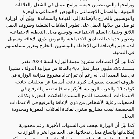
وبرامجها والتي تتضمن خمسة برامج تتمثل في الشغل والعلاقات
المهنية ، والضمان الاجتماعي ،والنهوض الاجتماعي والهجرة
والتونسيين بالخارج بالإضافة إلى القيادة والمساندة . وبيّن أن الوزارة
تواصل من خلالها العمل على تطوير العلاقات الشغلية وظروف العمل
اللائق وضمان السلم الاجتماعية، وتوسيع مجال التغطية الاجتماعية
وتطوير خدمات الصناديق الاجتماعية والنهوض بذوي الإعاقة وتسهيل
اندماجهم بالإضافة الى الإحاطة بالتونسيين بالخارج وتعزيز مساهمتهم
في التنمية.
كما بين أنّ اعتمادات مشروع مهمة الوزارة لسنة 2024 تقدر
بـــــــ2852 مليون دينار تمثل 4,6 بالمائة من ميزانية الدولة ، مشيرا
في هذا الصدد الى أنه رغم أن تم إعداد مشروع ميزانية الوزارة في
ظروف اتسمت بصعوبات كبرى ناتجة أساسا عن مخلفات جائحة
كوفيد 19 والحرب الروسية الأوكرانية، فإنه تضمن الترفيع في
الاعتمادات المخصصة للمنح المسندة للعائلات المعوزة وكذلك
لجمعيات رعاية الأشخاص من ذوي الإعاقة والترفيع في الاعتمادات
المخصصة لبعث مشاريع صغري لفائدة العائلات المعوزة ومحدودة
الدخل.
كما بيّن أن الوزارة نجحت في السنوات الأخيرة، رغم محدودية
إمكانياتها واتساع مجال تدخلاتها، في الحد من انخرام التوازنات
المالية للصناديق الاجتماعية، موضحا أنّه تمّت إلى موفى شهر أكتوبر