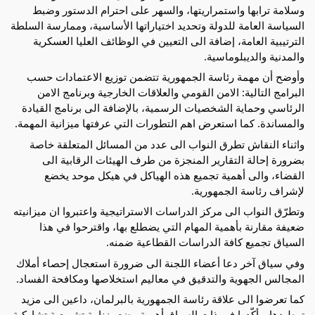
وسلامة ترابها واستمراريتها، والسهر على احترام الدستور وضبط
السياسة العامة للدولة وتحديد اختياراتها الأساسية، وممارسة السلطة
الترتيبية العامة، إضافة الى التعيين في الوظائف العليا العسكرية
والمدنية والديبلوماسية.
وأوضح أن مهمة رئاسة الجمهورية تتضمن توزيع الاعتمادات حسب
البرامج التالية: الامن القومي والعلاقات الخارجية وبرنامج الامن
الرئاسي وحماية الشخصيات الرسمية، بالإضافة الى برنامج القيادة
والمساندة. كما استعرض اهم التطورات التي عرفتها ميزانية المهمة.
واثناء النقاش تطرق النواب الى عدد من المسائل المتعلقة خاصة
بضرورة إحالة التقارير المنجزة من طرف الهيئات الرقابية الى
القضاء، والى أهمية تجميع هذه الهياكل في هيكل موحد يخضع
لإشراف رئاسة الجمهورية.
وتطرّق النواب الى مركز الدراسات الاستراتيجية واعتبروا ان ميزانيته
ضعيفة مقارنة بأهمية المهام التي يضطلع بها، واقترحوا في هذا
السياق تجميع كافة الدراسات القطاعية ضمنه.
وفي سياق آخر دعا أعضاء اللجنة الى ضرورة استعجال إحصاء أملاك
المجالس الجهوية والتدقيق في معاليم استخلاصها ومكافحة الفساد.
كما تعرضوا الى علاقة رئاسة الجمهورية بالبرلمان، داعين الى مزيد
توطيدها. وأكّدوا في ذات السياق أهمية وضع رزنامة تشريعية تشاركية