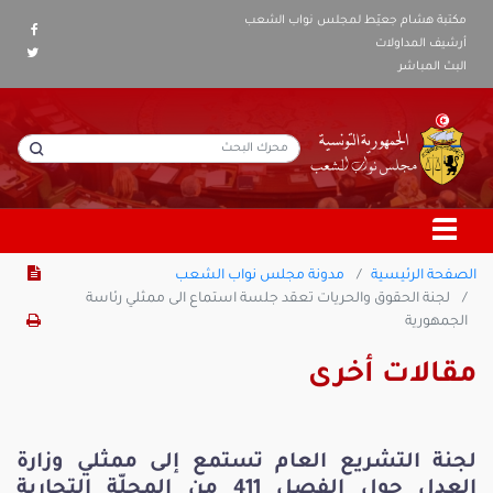
مكتبة هشام جعيّط لمجلس نواب الشعب
أرشيف المداولات
البث المباشر
الصفحة الرئيسية
مدونة مجلس نواب الشعب
لجنة الحقوق والحريات تعقد جلسة استماع الى ممثلي رئاسة
الجمهورية
مقالات أخرى
لجنة التشريع العام تستمع إلى ممثلي وزارة
العدل حول الفصل 411 من المجلّة التجارية