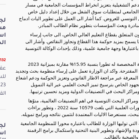
ودعم التشغيلية بتعزيز انخراط المؤسسات الجامعية في مسار
ين الجامعي لمتطلبات سوق الشغل من خلال إعداد دليل خاص
ل التونسي للعروض. كما أشار الى العمل على تطوير اليات ادماج
لج
مبادرة وبعث المؤسسات بتطوير نظام الطالب المبادر.
مش
ون المتعلق بقطاع التعليم العالي الخاص، الى جانب إرساء
اس
سمح بمزيد حوكمة هذا القطاع وتجاوز النقائص. وأشار الى
الخ
اعتبارها وجهة جامعية علمية، وذلك بإحداث الوكالة التونسية
11132 قر
وتطرّق الى برنامج البحث العلمي الذي شهدت الميزانية المخصصة له تطورا بنسبة 15.95% مقارنة بميزانية 2023
عقد
 من مجموع الميزانية المقترحة. واكد ان الوزارة تعمل على إرساء منظومة بحث وتجديد
لمعرفة عبر مراجعة الاطار القانوني وتعزيز الحوكمة ودعم اشعاع
هود الخاص بترسيخ تميز البحث العلمي عبر الية التمويل
راكز البحث في التصنيفات الدولية ومزيد تحسين ترتيبها.
القانون
 ومراكز البحث التونسية في اهم التصنيفات العالمية، منوّها
بمجهود إطار التدريس والبحث ومثمنا تطور عدد المنشورات العلمية التي بلغت 10579 سنة 2022 ، وتطور براءات
حث، مستعرضا الاليات المعتمدة لتثمين نتائجه وبرامج تمويله.
 التي توليها الوزارة للطالب باعتباره محورا للمنظومة الجامعية
لج
 والإشهاد وتطوير البنية التحتية واستكمال برامج الرقمنة
اس
 والصحية بالطالب.