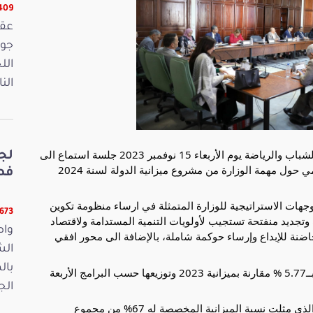
16409 
الل
الن
عقدت لجنة التربية والتكوين المهني والبحث العلمي والشباب والرياضة يوم الأربعاء 15 نوفمبر 2023 جلسة استماع الى
لج
السيد المنصف بوكثير وزير التعليم العالي والبحث العلمي حول مهمة الوزارة من مشروع ميزانية الدولة لسنة 2024
فصو
توجهات الاستراتيجية للوزارة المتمثلة في ارساء منظومة تكوين
11673 ق
تجديد منفتحة تستجيب لأولويات التنمية المستدامة ولاقتصاد
واص
حاضنة للإبداع وإرساء حوكمة شاملة، بالإضافة الى محور افقي
الش
بال
ثم تولى تقديم الميزانية المقترحة والتي شهدت تطورا بــ5.77 % مقارنة بميزانية 2023 وتوزيعها حسب البرامج الأربعة
الجمعة 15
وأكّد ان الأهداف المرسومة في برنامج التعليم العالي، الذي مثلت نسبة الميزانية المخصصة له 67% من مجموع