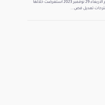
يوم الاربعاء 29 نوفمبر 2023 استعرضت خلالها
رحات تعديل فص...