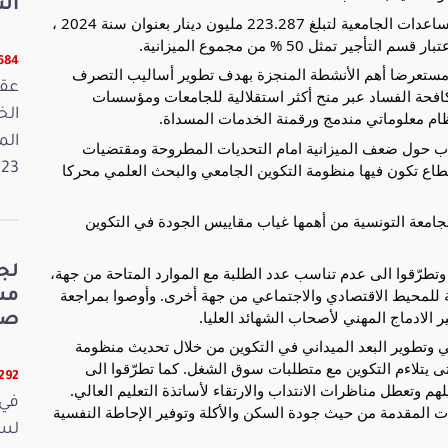
الت
وأبرز تطوّر الاعتمادات المخصصة للمنح والقروض والمساعدات الجامعية لتبلغ 223.287 مليون دينار بعنوان سنة 2024 ،
 تمثل 50 % من مجموع الميزانية.
5684 قر
دة، مستعرضا أهم الأنشطة المنجزة بهدف تطوير أساليب التصرف
عقد
كافحة الفساد عبر منح أكثر استقلالية للجامعات ومؤسسات
ام معلوماتي مندمج ورقمنة الخدمات المسداة.
الم
ب حول ضعف الميزانية امام التحديات المطروحة ومقتضيات
لقطاع تكون فيها منظومة التكوين الجامعي والبحث العلمي محركا
2023. وفي 
جامعة التونسية من أهمها غياب مقاييس الجودة في التكوين
 وتطرّقوا الى عدم تناسب عدد الطلبة مع الموارد المتاحة من جهة،
لج
ية للمحيط الاقتصادي والاجتماعي من جهة أخرى. وأوصوا بمراجعة
 الادماج المهني لأصحاب الشهائد العليا.
صي
ي وتطوير البعد الميداني في التكوين من خلال تحديث منظومة
ى يتلاءم التكوين مع متطلبات سوق الشغل. كما تطرّقوا الى
5292 قر
م وتعطل مناظرات الانتداب والارتقاء لأساتذة التعليم العالي.
في 
 المقدمة من حيث جودة السكن والأكلة وتوفير الإحاطة النفسية