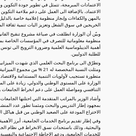
الاعتمادات المبرمجة، تتمثل في تطوير جودة التكوين 
الاعتماد، بالإضافة الى العمل على دعم ملاءمة التكو
بالمهن والكفاءات وإنجاز منظومة إعلامية خاصة بالدلي
الخريجين في سوق الشغل وتعزيز اليات تنمية ثقافة ال
وبيّن أن الوزارة انطلقت في صياغة مشروع تنقيح القان
منظومة معلوماتية للتصرف في المؤسسات الخاصة بما ي
أهمية الديبلوماسية العلمية وضرورة الترويج الى تونس ب
للطلبة الدوليين.
ومثلت النسبة المخصصة له 21 %
متطورة تستجيب لأولويات التنمية المستدامة ولاقتصاد ا
الوزارة على المستوى الوطني والدولي، زيادة على المج
التنافسي ومواصلة العمل على دعم انخراط الجامعات وم
وأشاد الوزير بالمراتب المتقدمة التي احتلتها الجامعات
الاختراع المودعة على الصعيد الوطني من قبل هياكل الب
وفي إطار تقديم برنامج الخدمات الجامعية، أبرز الأهمية
والبحثية، وذلك باستحداث نسق الانخراط في نظام الجودة
للخدمات الجامعية، ودعم الإحاطة الاجتماعية والنفسية