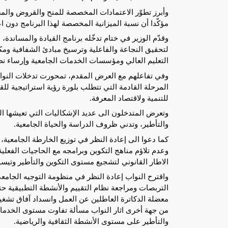
مؤكّدا أن نسبة الميزانية المخصصة لهذا البرنامج دون اعتبار قسم التأجير
وقدّم الوزير في ختام تدخّله برنامج القيادة والمسان
لتحقيق النجاعة والفاعلية وترسيخ مبادئ الشفافية وم
التعليم العالي ومؤسسات الخدمات الجامعية وإرساء نظ
وفي تفاعلهم مع العرض المقدم، تمحورت تدخلات النوا
المرحلة القادمة التي تتطلب بلورة رؤية استراتيجية ل
للتنمية ولاقتصاد المعرفة.
وتعرض المتدخلون الى عديد الإشكاليات التي تعيشها ال
والتأطير، وتدني ظروف الدراسة والحياة الجامعية.
كما دعوا الى إعادة النظر في توزيع الخارطة الجامعية،
وعدم تلاؤم مناهج التكوين وبرامجه مع الحاجيات الفعل
الاطار القانوني لتشجيع مستوى التكوين والتأطير وتيسير
واقترح النواب إعادة النظر في منظومة التوجيه الجامع
التربصات ومراجعة نظام التقييم والأنشطة التطبيقية حت
معضلة الدكاترة العاطلين عن العمل وانسداد آفاق تشغيله
من جهة أخرى اثار النواب مسألة تفاوت مستوى الخدمات
والتأطير على مستوى الأنشطة الثقافية والرياضية.