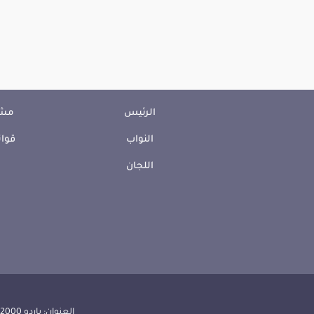
الرئيس
مشا
النواب
قوان
اللجان
العنوان: باردو 2000 الجمهورية التونسية | الهاتف: 000 157 71 (216) | الفاكس:608 514 71 (216) |