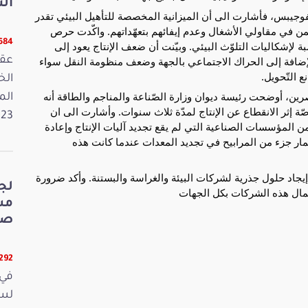
الت
وسفوجيبس، فأشارت الى أن الميزانية المخصصة للتأهيل البيئي تقدر
كل يكمن في مقاولي الأشغال وعدم إيفائهم بتعهّداتهم. واكّدت حرص
5684 قر
لإشكاليات التلوّث البيئي. وبيّنت أن ضعف الإنتاج يعود إلى
بالإضافة إلى الحراك الاجتماعي بالجهة وضعف منظومة النقل سواء
عقد
 التّحويل.
ن، أوضحت رئيسة ديوان وزارة الصّناعة والمناجم والطاقة أنه
الم
ّة إثر الانقطاع عن الإنتاج لمدّة ثلاث سنوات. وأشارت الى ان
2023. وفي 
المؤسسات الصناعية التي لم يقع تجديد آليات الإنتاج وإعادة
مار جزء من المرابيح في تجديد المعدات عندما كانت هذه
جاد حلول جذرية لشركات البيئة والغراسة والبستنة. وأكد ضرورة
لج
مال هذه الشركات بكل الجهات
صي
5292 قر
في 