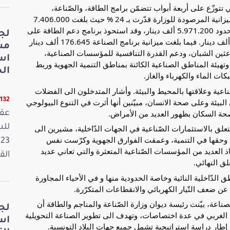
تتوزّع على أربعة أبواب تتضمّن برامج الطاقة، والصّناعة،
والمناجم، والقيادة والمساندة. وبيّنت أنّ نسبة تطوّر الميزانية المرصودة للوزارة قدّرت بـ 24 % حيث بلغت 7.406.000
ألف دينار، مقابل ميزانية السنة الجارية التي كانت في حدود 5.971.200 ألف دينار، وقد استحوذ برنامج دعم الطاقة على
لج
النّصيب الأكبر من الميزانية إذ قدّر بحوالي 7.086.000 ألف دينار. فيما بلغت ميزانية برنامج الصناعة 176.645 ألف دينار
مش
عثين الشبان، ودعم القدرة التنافسية للمؤسسات الصناعية،
اس
تهيئة المناطق الصناعية الكائنة بمناطق التنمية الجهوية وربط
الخ
كات الماء والكهرباء والغاز.
عية وعلاقتها بالمحيط والبيئة. وأشار المتدخلون الى الفضلات
11132 قر
البيئة وعلى صحة الانسان، مبيّنين أنها أثرت في التنوع البيولوجي
حة السكان بظهور العديد من الأمراض.
عقد
لق بالاستثمارات الصّناعية في الجهات الدّاخلية، مشيرين الى
لثروة وحقها في التنمية، وعمقت الفوارق الجهوية وكرّست نفس
اذ العديد من المؤسسات الصّناعية المتعثرة والتي تعاني عديد
القانون
لق النهائي.
 الدّاخلية النائية وخاصة الحدودية منها و في الأحياء المجاورة
عن ضعف التّيار الكهربائي والانقطاعات المتكرّرة.
صناعة، بيّنت رئيسة ديوان وزارة الصّناعة والمناجم والطاقة أن
لج
ال الغربي في عدة اختصاصات، وتهدف الى تطوير الصناعة التحويلية
اس
 إطار دراسة استراتيجية تشمل جميع جهات البلاد التونسية.