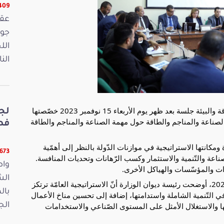
16409 
الل
الن
عقدت لجنة الصّناعة والتجارة والثروات الطبيعية والطاقة والبيئة جلسة بعد ظهر يوم الأربعاء 15 نوفمبر 2023 خصّصتها
لج
الصناعة والمناجم والطاقة حول مهمة الصناعة والمناجم والطاقة
فصو
مكانتها الاستراتيجية في موازنات الدّولة بالنظر إلى أهمّية
11673 ق
ناعة والتّنمية والاستثمار وكسب الرّهانات وتحديات المنافسة.
واص
رات والمؤسّسات والهياكل الأخرى.
الش
وفي تقديمها لمهمة الصّناعة والمناجم والطاقة لسنة 2024، أوضحت رئيسة ديوان الوزارة أنّ الاستراتيجية العامّة ترتكز
بال
التّنمية الشاملة واستدامتها، إضافة إلى تحسين مناخ الأعمال
ها والاستغلال الأمثل على المستوى الصّناعي والاستخدامات
الجمعة 15