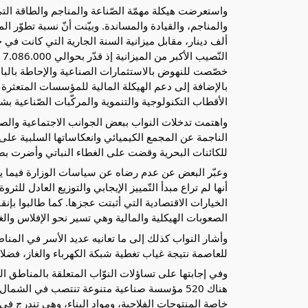
واستعرضت هيكلة مهمّة الصّناعة والمناجم والطاقة التي 
خصّصت للنهوض بالاستثمارات الصناعية والإحاطة بالبا
بالإضافة إلى دعم الهيكلة المالية للمؤسسات المتعثرة و
الأقطاب التكنولوجية والتنموية والمركّبات الصّناعية بشب
واهتمت تدخلات النواب ببعض الجوانب الاجتماعية والصنا
الناجمة عن المجمع الكيميائي وانعكاساتها السلبية على 
للكائنات البحرية وقضت على الغطاء النباتي وأضرت بص
وعبّر البعض عن عدم رضاه عن سياسات الوزارة فيما يتع
أنها لم تراع مبدأ التّمييز الإيجابي والتوزيع العادل ل
الخيارات الاقتصادية التي أثبتت عجزها. كما طالبوا بإنق
الصعوبات الهيكلية والمالية وهي تسير نحو الإفلاس والغ
وأشار النواب كذلك إلى ما تعانيه عديد الأسر في المناطق
للعاصمة نتيجة غياب تغطية شبكة الكهرباء والغاز، فضلا 
وفي إجابتها على تساؤلات النوّاب المتعلقة بالمناطق ال
هناك 520 مؤسسة صناعية متنوعة تنتصب في الشم
خاصة المنتوجات الفلاحية، ومواد البناء، وهي تندرج في