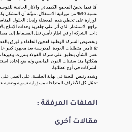
أمّا فيما يخصّ المجمع الكيميائي والآثار الجانبية للف
بنسبة 30% من ميزانية الاستغلال، مبيّنة أن المش
الوزارة على تخطي هذه المعضلة وإيجاد الحلول المناسبة 
تراجع الاستثمار الذي أثر على جاهزية وحدات الإنتاج 
داخل الشركة أو في اطار تأمين نقل الفسفاط إلى مصانع
وبخصوص الشركة الوطنية لعجين الحلفاء والورق بالقصري
تمّ تأمين متطلبات العودة المدرسية بعد مجهود كبير خاص
نفس الشأن ينطبق على شركة الفولاذ ببنزرت وغيرها من 
هيكلتها منذ ستينات القرن الماضي ولم يقع إعادة استث
الشركات في أوج عطائها.
وشدد رئيس اللجنة في نهاية الجلسة، على العمل على إي
تحمّل كل الأطراف المتداخلة مسؤولية تسوية وضعية ع
الملفات المرفقة :
مقالات أخرى