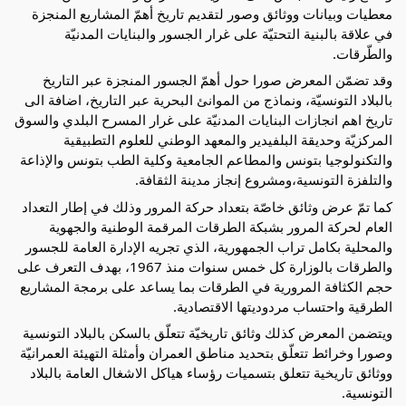
معطيات وبيانات ووثائق وصور لتقديم تاريخ أهمّ المشاريع
المنجزة
في علاقة بالبنية التحتيّة على غرار الجسور والبنايات المدنيّة
والطّرقات.
وقد تضمّن المعرض صورا حول أهمّ الجسور المنجزة عبر التاريخ
بالبلاد التونسيّة، ونماذج من الموانئ البحرية عبر التاريخ، اضافة الى
تاريخ اهم انجازات البنايات المدنيّة على غرار المسرح البلدي والسوق
المركزيّة وحديقة البلفيدير والمعهد الوطني للعلوم التطبيقية
والتكنولوجيا بتونس والمطاعم الجامعية وكلية الطب بتونس والإذاعة
والتلفزة التونسية،ومشروع إنجاز مدينة الثقافة.
كما تمّ عرض وثائق خاصّة بتعداد حركة المرور وذلك في إطار التعداد
العام لحركة المرور بشبكة الطرقات المرقمة الوطنية والجهوية
والمحلية بكامل تراب الجمهورية، الذي تجريه الإدارة العامة للجسور
والطرقات بالوزارة كل خمس سنوات منذ 1967، بهدف التعرف على
حجم الكثافة المرورية في الطرقات بما يساعد على برمجة المشاريع
الطرقية واحتساب مردوديتها الاقتصادية.
ويتضمن المعرض كذلك وثائق تاريخيّة تتعلّق بالسكن بالبلاد التونسية
وصورا وخرائط تتعلّق بتحديد مناطق العمران وأمثلة التهيئة العمرانيّة
ووثائق تاريخية تتعلق بتسميات رؤساء هياكل الاشغال العامة بالبلاد
التونسية.