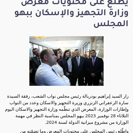
يطلّع على محتويات معرض
وزارة التجهيز والإسكان ببهو
المجلس
زار السيد إبراهيم بودربالة رئيس مجلس نواب الشعب، رفقة السيدة
سارة الزعفراني الزنزري وزيرة التجهيز والاسكان وعدد من النواب
وإطارات الوزارة، المعرض الذي تنظّمه وزارة التجهيز والاسكان اليوم
الثلاثاء 28 نوفمبر 2023 ببهو المجلس بمناسبة النظر في مهمة
الوزارة من مشروع ميزانية الدولة لسنة 2024.
واطّلع رئيس المجلس على محتويات المعرض وما تضمّنه من