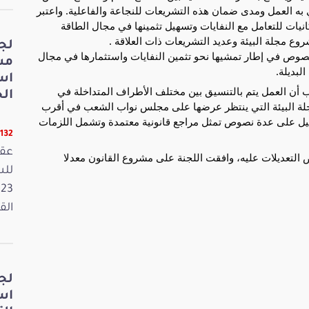
به العمل ومدى ضمان هذه التشريعات للنجاعة والفاعلية. واعتبر
نيات للتعامل مع النفايات وتسهيل تثمينها في مجال الطاقة
وع مجلة البيئة وعديد التشريعات ذات العلاقة .
لج
لنصوص في إطار تمشيها نحو تثمين النفايات واستثمارها في مجال
مش
لبديلة.
اس
ب أن العمل يتم بالتنسيق بين مختلف الأطراف المتداخلة في
الخ
ة البيئة التي ينتظر عرضها على مجلس نواب الشعب في أقرب
 تحيل على عدة نصوص تمثل مراجع قانونية معتمدة وتشمل اللزمات
11132 قر
عقد
 التعديلات عليه، وافقت اللجنة على مشروع القانون معدلا
القانون
لج
اس