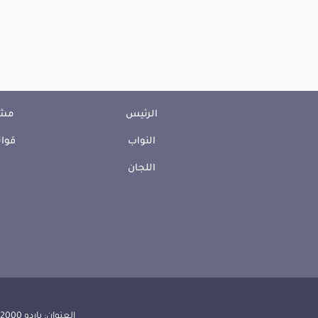
الرئيس
مشا
النواب
قوان
اللجان
العنوان: باردو 2000 الجمهورية التونسية | الهاتف: 000 157 71 (216) | الفاكس:608 514 71 (216) |