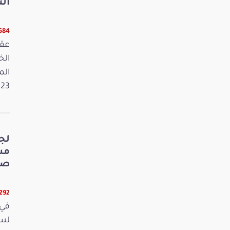
الت
5684 قر
عقد
الم
2023. وفي 
لج
صي
5292 قر
في 