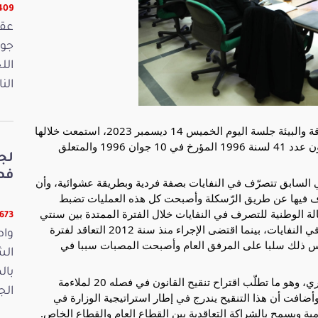
16409 
الل
الن
عقدت لجنة الصناعة والتجارة والثروات الطبيعية والطاقة والبيئة جلسة اليوم الخميس 14 ديسمبر 2023، استمعت خلالها
إلى وزيرة البيئة حول مشروع قانون يتعلق بتنقيح القانون عدد 41 لسنة 1996 المؤرخ في 10 جوان 1996 والمتعلق
لج
فصو
ي السابق تتصرّف في النفايات بصفة فردية وبطريقة عشوائية، وأن
الرّسكلة وأصبحت كل هذه العمليات تضبط
لة الوطنية للتصرف في النفايات خلال الفترة الممتدة بين سنتي
11673 ق
1996 و2012 التّعاقد المباشر مع المتعاملين للتصرف في النفايات، بينما اقتضى الإجراء منذ سنة 2012 التعاقد لفترة
واص
س ذلك سلبا على المرفق العام وأصبحت المصبات سببا في
الش
بال
وبينت أن العمل بهذا الإجراء ينتهي في 31 ديسمبر الجاري، وهو ما تطلّب اقتراح تنقيح القانون في فصله 20 لملاءمة
الجمعة 15
أضافت أن هذا التنقيح يندرج في إطار استراتيجية الوزارة في
ة ويسمح بالشراكة التعاقدية بين القطاع العام والقطاع الخاص.