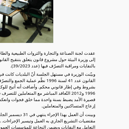
بالنفايات ومراقبة التصرّف فيها (عدد 39/2023).
وبيّنت الوزيرة في مستهل الجلسة أنّ البلديات كانت ف
القانون عدد 41 لسنة 1996 نظّم عملية الجمع والتصرّف فيها عن طريق
بشروط وفي إطار قانوني محكم. وأضافت أنه أتيح للوكا
قصيرة الأمد يضبط بسنة واحدة مما خلق فجوات وانعك
إزعاج المتساكنين والمتعاملين.
مقتضيات التشريع الجاري به العمل وتيسير الإجراءات. و
التعامل مع النفايات ويضمن النجاعة للمؤسسات العمومي