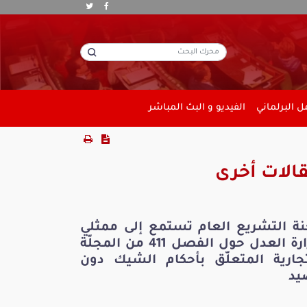
 البرلماني
الفيديو و البث المباشر
الات أخرى
نة التشريع العام تستمع إلى ممثلي
وزارة العدل حول الفصل 411 من المجلّة
تجارية المتعلّق بأحكام الشيك دون
يد