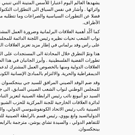
يشهدها العالم اليوم اعتبارا للأسس المتينة التي تنبني 
واثرائها . وأشار في نفس السياق الى التطوّرات التكنول
فضلا عن التطورات السياسية والصراعات وما تتطلبه م
الأطراف.
كما أكّد أهمية العلاقات البرلمانية وضرورة العمل الم
نواب الشعب تحيات نظيره رئيس اللجنة الدائمة للمجلس
على راس وفد برلماني في إطار مزيد تعزيز العلاقات البر
هذا وتمّ التطرق خلال المحادثة الى المستجدات على الس
تطورات القضية الفلسطينية . وأبرز الجانبان في هذا الص
العلاقات الدولية ومنها بالخصوص العمل المشترك لدعم 
الديمقراطية والحرية. والالتزام بالمبادئ الإنسانية الكو
وقد ضم الوفد الصيني المرافق للسيد جي بينجكسوان رئي
السيد دو أنيونغ نائب رئيس الرابطة الصينية لتعزيز الت
لدائرة العلاقات الخارجية للجنة المركزية للحزب الشي
الصينية نائب رئيس الاتحاد الكونفوشيوسي الدولي، والسي
الدوليالسيد وانغ يووي، رئيس قسم بالرابطة الصينية للت
للتفاهم الدولي ، والسيدة تشاي يوشن، مترجمة بالرابطة
بينجكسوان.