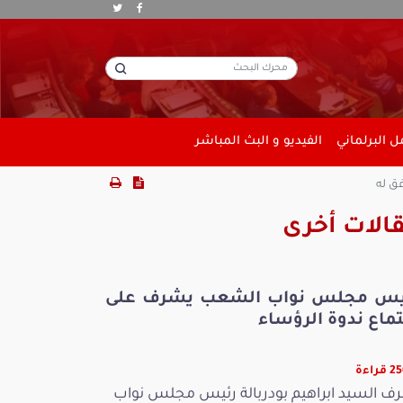
 البرلماني
الفيديو و البث المباشر
ق له
الات أخرى
يس مجلس نواب الشعب يشرف على
ماع ندوة الرؤساء
راءة
ف السيد ابراهيم بودربالة رئيس مجلس نواب