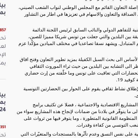
بي
لة التعاون القائم مع المجلس الوطني لنواب الشعب الصيني،
بمنا
 الصداقة والتعاون والاسهام في تعزيزها في اطار من التشاور
ة للتفاهم الدولي والنائب السابق لرئيس اللجنة الدائمة
9857 قرا
ة بين البلدين والتي جعلت من تونس شريكا مميزا للصين،
المتبادل. ويشهد نسقا تصاعديا في مختلف الميادين مؤكّدا عزم
لعي
الإ
بالأساس الى بحث السبل الكفيلة بمزيد تطوير التعاون وفتح افاق
يمث
ر الى التشابه بين البلدين من حيث ثراء الموروث الثقافي
لحضارات التي تعاقبت على تونس وما خلّفته من إرث حضاري
وفيد 19.
 لإطلاق نشاط ثقافي يقوم على الحوار بين الحضارتين التونسية
.
بي
بم
لمشاريع الاقتصادية والاجتماعية ، فضلا عن تكثيف برامج
24
 ما يتوفّر في بلادنا من ضمانات لإنجاح هذه المشاريع سواء من
منظومة القانونية المتطورة ، وما يتوفر فيها من ثروات على
لشعب التونسي من كفاءة وقدرات.
8351 قرا
ئية على نفس النسق وعدم تأثّرها بالمستجدات والمتغيّرات التي