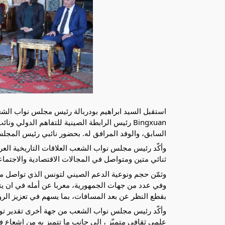
Bingxuan رئيس الرابطة الصينية للتفاهم الدول
السابق، والوفد المرافق له. بحضور نائبي رئيس المجل
وأكّد رئيس مجلس نواب الشعب العلاقات التاريخية العري
ثنائي متين ومتواصل في المجالات الاقتصادية والاجتماع
وثمّن حجم ونوعية الدعم الصيني لتونس الذي تواصل من
وفي عدد من جهات الجمهورية، معربا عن أمله في ان ي
بقطع النظر عن بعد المسافات، بما يسهم في تعزيز الرو
وأكّد رئيس مجلس نواب الشعب من جهة أخرى تقدير تو
علمي ثقافي متميّز ، الى جانب ما تتميز به من اشعاع ف