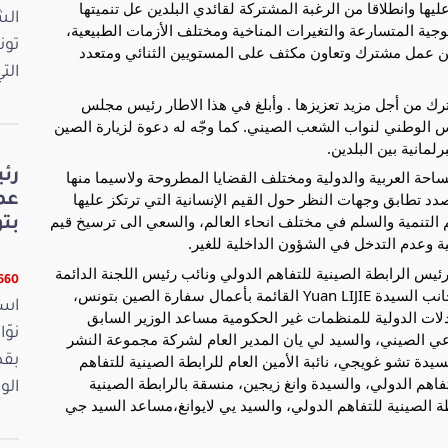
عليها وانطلاقا من الرغبة المشتركة لقائدي البلدين عل تنميتها
الش
وجية المتسارعة والتغيرات المناخية ومختلف الأزمات الطبيعية،
تون
ن عمل مشترك وتعاون مكثف على المستويين الثنائي ومتعدد
الت
شترك من أجل مزيد تعزيزها . وأبلغ في هذا الاطار رئيس مجلس
 الوطني لنواب الشعب الصيني. كما وجّه له دعوة لزيارة الصين
لمانية بين البلدين.
احة العربية والدولية ومختلف القضايا المطروحة ولاسيما منها
رئ
دد تطابق وجهات النظر حول القيم الإنسانية التي ترتكز عليها
عم
التنمية والسلم في مختلف انحاء العالم، والسعي الى ترسيخ قيم
بت
نية وعدم التدخل في الشؤون الداخلية للغير.
س الرابطة الصينية للتفاهم الدولي ونائب رئيس اللجنة الدائمة
6660 قر
للمجلس الوطني لنواب الشعب الصيني السابق، الى جانب السيدة Yuan LIJIE القائمة بأعمال سفارة الصين بتونس،
است
بادلات الدولية للمنظمات غير الحكومية مساعد الوزير السابق
وعي الصيني، والسيد لي يان المدير العام لشركة مجموعة النشر
دة تشو غويجي، نائبة الأمين العام للرابطة الصينية للتفاهم
بقص
فاهم الدولي، والسيدة وانغ زيجين، منسقة بالرابطة الصينية
الو
 الصينية للتفاهم الدولي، والسيد يي لايوانغ،مساعد السيد جي