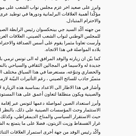
وابرز على صعيد اخر عزم مجلس نواب الشعب على مواص
مؤكّدا أهمية العلاقات البرلمانية ودورها في توطيد عرى
والاحترام المتبادل.
من جهته أكّد السيد جي بينحكسوان رئيس الرابطة الصيني
للمجلس الوطني لنواب الشعب الصيني، العلاقات العريق
وأرست تعاونا مثمرا يقوم على أسس الصداقة والاحترام 
بلاده المواصلة في هذا الاتجاه.
كما بيّن ان زيارته والوفد المرافق له الى تونس ترمي 
جديدة له ولاسيما في المجالين الثقافي والسياحي بالنظ
والحضاري وتنوّعه، مستعرضا في هذا السياق مختلف ا
متميّز جاذب للسائح الصيني ، رغم التأثيرات البيّنة لازمة ك
وأشار في هذا الاطار الى الاعداد بمناسبة هذه الزيارة
والصينية ويكون منطلقا لتعاون أعمق على هذا المستوى
وأبرز استعداد الصين لمواصلة دعمها لتونس عبر إقامة ا
الاستثمار وحث المؤسسات الصينية على ذلك، بالنظر الى
حيث الاستقرار السياسي والمناخ الديمقراطي، وكذلك ال
غرار الفسفاط وزيت الزيتون، فضلا على ما يتمتع به ا
وأكّد رئيس الوفد من جهة أخرى استمرار العلاقات الثنا