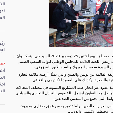
ندو
الم
رئ
اجت
استقبل السيد ابراهيم بودربالة رئيس مجلس نواب الشعب صباح اليوم الاثنين 25 ديسمبر 2023 السيد جي بينحكسوان Ji
ي ونائب رئيس اللجنة الدائمة للمجلس الوطني لنواب الشعب الصيني
22507 
س السيدة سوسن المبروك والسيد الانور المرزوقي،
أشر
قة القائمة بين تونس والصين والتي تمثّل
أرضية ملائمة لتعاون
ية والصحية، وكذلك على الصعيد الأكاديمي والثقافي.
اجت
ذ عقود عبر انجاز عديد المشاريع التنموية في مختلف المجالات
الس
تواصل هذا التعاون ليشمل بالخصوص التبادل التجاري والسياحي
ابط التي تجمع بين الشعبين الصديقين.
نس لخيارات الصين، ولما تتميز به من عمق حضاري وموروث
ي محيطها الإقليمي والدولي.