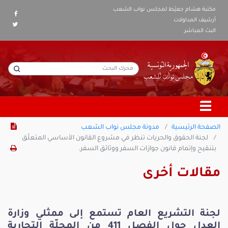
مكتبة هشام جعيّط لمجلس نواب الشعب
أرشيف المداولات
البث المباشر
الصفحة الرئيسية
مدونة مجلس نواب الشعب
لجنة الحقوق والحريات تنظر في مشروع القانون الأساسي المتعلّق
بتنقيح وإتمام قانون جوازات السفر ووثائق السفر.
مقالات أخرى
لجنة التشريع العام تستمع إلى ممثلي وزارة
العدل حول الفصل 411 من المجلّة التجارية