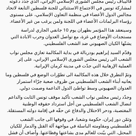
قاليباف رئيس مجلس الشورى الإسلامي الإيراني، الذي جدّد دعوته
لمشاركة تونس في الاجتماع الاستثنائي للجنة فلسطين التابعة لاتحاد
مجالس الدول الأعضاء في منظمة التعاون الإسلامي، على مستوى
رؤساء البرلمانات الأعضاء في اللجنة ولمن يرغب من غير الأعضاء.
وسينعقد هذا المؤتمر بطهران يوم 10
جانفي الجاري لدراسة
مستجدات الأوضاع في غزة، مع تواصل العدوان وحرب الابادة التي
يشنّها الكيان الصهيوني ضد الشعب الفلسطيني.
وقدّم السيد إبراهيم بودربالة في بداية المكالمة تعازي مجلس نواب
الشعب الى رئيس مجلس الشورى الإسلامي الإيراني، على إثر
العملية الإرهابية التي جدّت في مدينة كرمان الإيرانية.
وتمّ التطرق خلال هذه المكالمة الى تطوّرات الوضع في فلسطين وما
يعانيه أبناء الشعب الفلسطيني من ظروف صعبة جرّاء استمرار
العدوان الصهيوني وسط تواطئ الدول الداعمة وصمت دولي.
وجدّد رئيس مجلس نواب الشعب تأكيد موقف تونس الثابت والداعم
لنضال الشعب الفلسطيني من أجل استرداد حقوقه الوطنية
المغتصبة، ودحر الاحتلال والدفاع عن حقّه في إقامة دولته المستقلة.
وثمّن دور إيران، حكومة وشعبا، في وقوفها الى جانب الشعب
الفلسطيني ومقاومته الباسلة في مواجهة آلة القتل والدمار للكيان
المحتل، التي بيّنت للعالم مدى بشاعتها وفظاعتها. وأضاف أن فشل