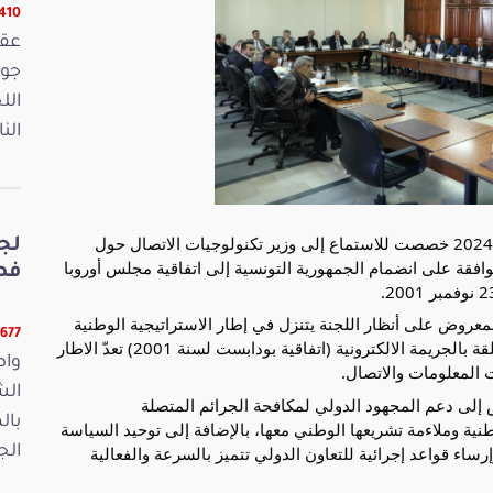
16410 ق
الل
الن
عقدت لجنة التشريع العام جلسة يوم الاثنين 29 جانفي 2024 خصصت للاستماع إلى وزير تكنولوجيات الاتصال حول
لج
سي عدد 06/ 2024 المتعلق بالموافقة على انضمام الجمهورية التونسية إلى اتفاقية مجلس أوروبا
فصو
عروض على أنظار اللجنة يتنزل في إطار الاستراتيجية الوطنية
11677 قر
اتفاقية مجلس أوروبا المتعلقة بالجريمة الالكترونية (اتفاقية بودابست لسنة 2001) تعدّ الاطار
واص
 المعلومات والاتصال.
الش
س إلى دعم المجهود الدولي لمكافحة الجرائم المتصلة
بال
وطنية وملاءمة تشريعها الوطني معها، بالإضافة إلى توحيد السياسة
رساء قواعد إجرائية للتعاون الدولي تتميز بالسرعة والفعالية
الجمعة 15