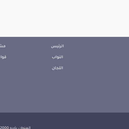
الرئيس
مشا
النواب
قوان
اللجان
العنوان: باردو 2000 الجمهورية التونسية | الهاتف: 000 157 71 (216) | الفاكس:608 514 71 (216) |