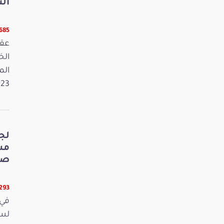
الت
5685 قر
عقد
الم
2023. وفي 
لج
صي
5293 قر
في 