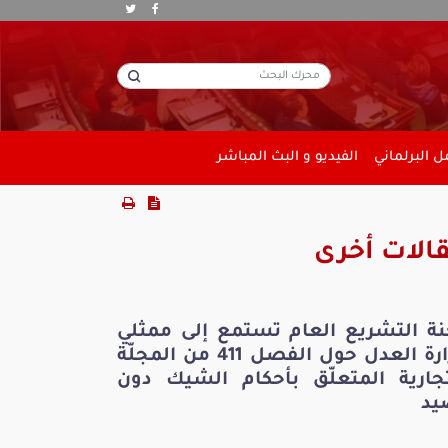
 البرلماني
الفيديو و البث المباشر
الات أخرى
نة التشريع العام تستمع إلى ممثلي
وزارة العدل حول الفصل 411 من المجلّة
تجارية المتعلّق بأحكام الشيك دون
يد