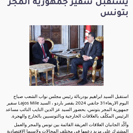
يستقبل سفير جمهورية المجر
بتونس
استقبل السيد ابراهيم بودربالة رئيس مجلس نواب الشعب صباح
اليوم الاربعاء31 جانفي 2024 بقصر باردو ، السيد Lajos Mile سفير
جمهورية المجر بتونس، بحضور السيد عز الدين التايب النائب مساعد
الرئيس المكلّف بالعلاقات الخارجية وبالتونسيين بالخارج والهجرة.
وأكّد الجانبان العلاقات العريقة القائمة بين تونس والمجر والعمل
المشترك على مزيد دعمها في مختلف المجالات ولاسيما الاقتصادية