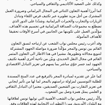
وكذلك على الصعيد الأكاديمي والثقافي والسياحي.
كما
أبرزا أهمية التعاون الثنائي في المجال البرلماني وضرورة العمل
المشترك من أجل مزيد تطويره عبر تكثيف فرص اللقاء وتبادل
الزيارات والتجارب والخبرات البرلمانية. وشدّدا على الدور الذي
تضطلع به مجموعات الصداقة البرلمانية في تجسيم هذه الأهداف،
مؤكّدين العمل على تكوينها من الجانبين في أسرع الأوقات تحقيقا
للأهداف المأمولة.
وقد أعرب رئيس مجلس نواب الشعب عن ارتياحه لنسق التعاون
القائم بين تونس والمجر مؤكّدا ضرورة مواصلة الجهود المشتركة
لتنويع مجالاته وتطويرها، مشيرا في هذا الاطار الى التعاون المثمر
القائم في مجال النقل الحديدي. وبيّن من ناحية أخرى أهمية تكثيف
الجهود لمد جسر جوّي مباشر بما يسهم في تعزيز التبادل الاقتصادي
والسياحي.
كما عبّر عن تقديره لمبادرة المجر بالترفيع في عدد المنح المسندة
للطلبة التونسيين لمزاولة دراستهم بالمجر لما لها من تأثير ايجابي
في تعزيز التقارب بين الشعبين الصديقين، معتبرا ان التبادل الثقافي
و العلمي يمثل همزة وصل بين الشعوب.
وأكّد رئيس مجلس نواب الشعب الأهمية التي توليها تونس لعلاقاتها
مع البلدان الأوروبية. مبرزا التطورات الإيجابية لهذه العلاقات وفق