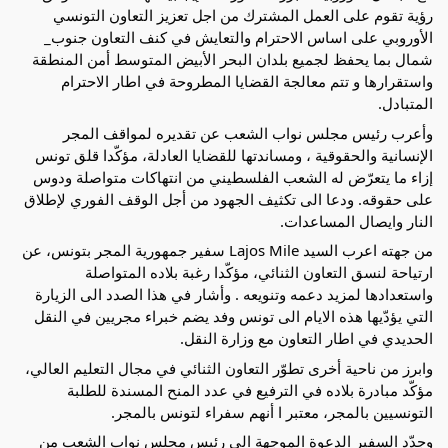
رؤية تقوم على العمل المشترك من اجل تعزيز التعاون التونسي
الأوروبي على اساس الاحترام والتعايش في كنف التعاون جنوب_
شمال بما يحفظ لجميع بلدان البحر الأبيض المتوسط أمن المنطقة
واستقرارها و تتم معالجة القضايا المطروحة في اطار الاحترام
المتبادل.
وأعرب رئيس مجلس نواب الشعب عن تقديره لمواقف المجر
الإنسانية والحقوقية ، ومساندتها للقضايا العادلة، مؤكّدا قلق تونس
إزاء ما يتعرّض له الشعب الفلسطيني من انتهاكات متواصلة ودوس
على حقوقه. ودعا الى تكثيف الجهود من أجل الوقف الفوري لإطلاق
النار وايصال المساعدات.
من جهته اعرب السيد Lajos Mile سفير جمهورية المجر بتونس، عن
ارتياحة لنسق التعاون الثنائي، مؤكّدا رغبة بلاده المتواصلة
واستعدادها لمزيد دعمه وتنويعه . وأشار في هذا الصدد الى الزيارة
التي يؤدّيها هذه الايام الى تونس وفد يضم خبراء مجريين في النقل
الحديدي في اطار التعاون مع وزارة النقل.
وابرز من ناحية أخرى تطوّر التعاون الثنائي في مجال التعليم العالي،
مؤكّد مبادرة بلاده في الترفيع في عدد المنح المسندة للطلبة
التونسيين بالمجر، معتبر ا أنهم سفراء لتونس بالمجر.
وجدّد السفير الدعوة الموجهة الى رئيس مجلس نواب الشعب من