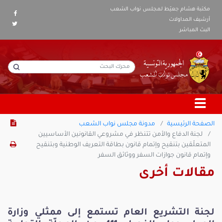
مكتبة هشام جعيّط لمجلس نواب الشعب
أرشيف المداولات
البث المباشر
الصفحة الرئيسية
مدونة مجلس نواب الشعب
لجنة الدفاع والأمن تتنظر في مشروعي القانونين الأساسيين
المتعلّقين بتنقيح وإتمام قانون بطاقة التعريف الوطنية وبتنقيح
وإتمام قانون جوازات السفر ووثائق السفر
مقالات أخرى
لجنة التشريع العام تستمع إلى ممثلي وزارة