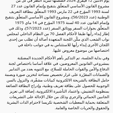
يوم الاثنين 12 فيفري 2024 خصّصتها لمزيد النظر في كل من
مشروع القانون الأساسي المتعلّق بتنقيح وإتمام القانون عدد 27
لسنة 1993 المؤرخ في 22 مارس 1993 المتعلّق ببطاقة التعريف
الوطنية (عدد 56/2023)، ومشروع القانون الأساسي المتعلّق بتنقيح
وإتمام القانون عدد 40
لسنة 1975 المؤرخ في 14 ماي 1975
المتعلّق بجوازات السفر ووثائق السفر (عدد 57/2023)، وذلك في
إطار إبداء رأيها طبقا لأحكام الفصل 70 من النظام الداخلي لمجلس
نواب الشعب الذي مكّن اللجنة المتعهدة أصالة أن تطلب من إحدى
اللجان الأخرى إبداء رأيها للاستئناس به في جوانب داخلة في
اختصاصها من موضوع معروض عليها.
وفي بداية الجلسة، تم التذكير بأهم الأحكام الجديدة المضمّنة
بمشروعي القانونين المعروضين، في علاقة أساسا باختصاص لجنة
الدفاع والأمن والقوات الحاملة للسلاح، مع التنويه بعدد من التدابير
والضمانات المقرّرة على غرار تخصيص مساحة لتخزين صورة وبصمة
حامل البطاقة بالشريحة الالكترونية كبيانات مشفّرة، والنزول بالسن
الوجوبية للحصول على بطاقة تعريف وطنية، وإدراج البطاقة الضائعة
بمنظومة التفتيش، واعتماد التأشيرة الالكترونية، إضافة الى تعزيز
الجانبين الحمائي والزجري وذلك من خلال الإحالة على التشريعات
المتعلقة بحماية المعطيات الشخصية تكريسا لاحترام الذات البشرية
والحقوق والحريات الخاصة والعامة.