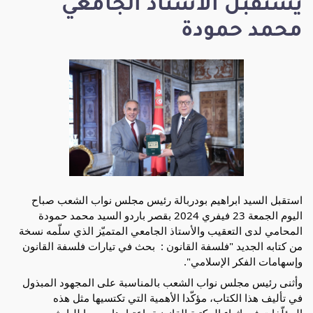
يستقبل الأستاذ الجامعي
محمد حمودة
استقبل السيد ابراهيم بودربالة رئيس مجلس نواب الشعب صباح 
اليوم الجمعة 23 فيفري 2024 بقصر باردو السيد محمد حمودة 
المحامي لدى التعقيب والأستاذ الجامعي المتميّز الذي سلّمه نسخة 
من كتابه الجديد "فلسفة القانون :  بحث في تيارات فلسفة القانون 
وإسهامات الفكر الإسلامي".
وأثنى رئيس مجلس نواب الشعب بالمناسبة على المجهود المبذول 
في تأليف هذا الكتاب، مؤكّدا الأهمية التي تكتسيها مثل هذه 
المؤلّفات في اثراء المكتبة القانونية باعتبارها 
مرجعا للباحثين 