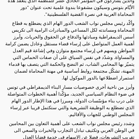
والذين يشاركون في المؤتمر الحادي عشر للمنظمة الذي ينعقد هذه
الأيّام بتونس وسيكون مشفوعا بندوة علمية تحت عنوان "دور
المحاماة العربية في نصرة القضية الفلسطينية".
وأكّد رئيس مجلس نواب الشعب الدور الهام الذي يضطلع به قطاع
المحاماة ومساندته لكل المساعي والمبادرات الرامية الى تكريس
أسس الديمقراطية ومبادئها والدفاع عن الحقوق والحريات. وأبرز
أهمية العمل المتواصل على إرساء قضاء مستقل وعادل يضمن كرامة
المواطن ويسهم في إرساء مجتمع متوازن وفي إشاعة قيم العدل
والمساواة. وشدّد في نفس السياق على أن صفات الحماس التي
يتميّز بها المحامي الشاب، ثم النضج والحكمة التي يتصف بها قدماء
المهنة، تشكّل مجتمعة روابط أساسية في مهنة المحاماة لضمان
استمرار اضطلاعها بالدور الموكول لها.
وأبرز من ناحية أخرى خصوصيات مسار البناء الديمقراطي في تونس
في ضوء النظام السياسي الجديد، مؤكّدا أهمية الخطوات المتواصلة
على درب بناء مؤسّسات الدولة، ومبرزا في هذا الإطار الدور الهام
الذي تضطلع به الوظيفة التشريعية والتي ستكتمل قريبا عبر إرساء
المجلس الوطني للجهات والأقاليم.
وشدد رئيس مجلس نواب الشعب على أهمية التعاون بين المحامين
في الوطن العربي وتكثيف تبادل التجارب والخبرات والسعي الى
تقريب التشريعات، فضلا عن الاسهام في خدمة قضايا العدل