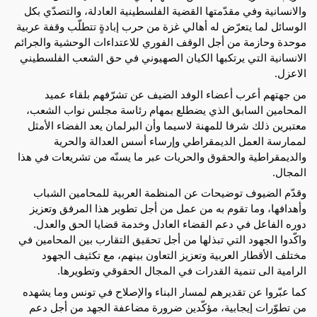
والانسانية وفي مقدّمتها القضية الفلسطينية العادلة، والتصدّي بكل
الوسائل لما يتعرّض له أهالي غزة من حرب إبادةٍ تتطلّب وقفة عربية
موحدة وحازمة من أجل الوقف الفوري للاعتداءات الوحشية والجرائم
الانسانية التي يرتكبها الكيان الصهيوني في حق الشعب الفلسطيني
الاعزل.
من جهتهم أعرب أعضاء الوفد الضيف عن تشرّفهم بلقاء عميد
المحامين السابق الذي يضطلع بمهام رئاسة مجلس نواب الشعب،
معتبرين ذلك شرفا للمهنة لاسيما وأن البرلمان يعد الفضاء الأمثل
لممارسة العمل الديمقراطي وإرساء أسس العدالة والحرية
والديمقراطية والحقوق والحريات عبر ما يسنّه من تشريعات في هذا
المجال.
وقدّم الضيوف توضيحات عن المنظمة العربية للمحامين الشباب
وأهدافها، وما تقوم به من عمل من أجل تطوير هذا المرفق وتعزيز
دوره الفاعل في دعم القضاء العادل وخدمة قضايا الحق والعدل.
واكّدوا الجهود التي تبذلها من أجل تحقيق التقارب بين المحامين في
مختلف الأقطار العربية وتعزيز التعاون بينهم، مع تكثيف الجهود
الرامية الى تنمية القدرات في المجال الحقوقي وتطويرها.
كما عبّروا عن تقديرهم لمسار البناء والإصلاح في تونس وما يشهده
من تطوّرات إيجابية، مؤكّدين ضرورة مضاعفة الجهد من أجل دعم