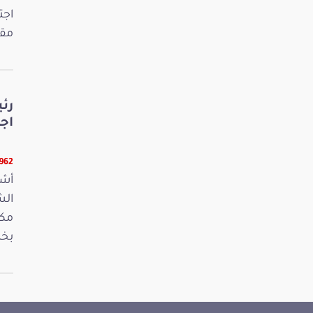
اجت
مقت
رئ
اج
13962 ق
أشر
مكت
بخص