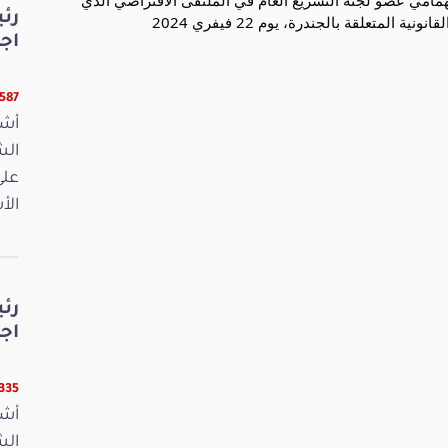
رئ
تعلقة بالجندرة، يوم 22 فيفري 2024
اج
16587 ق
أشر
على
الأ
رئ
اج
15335 ق
أشر