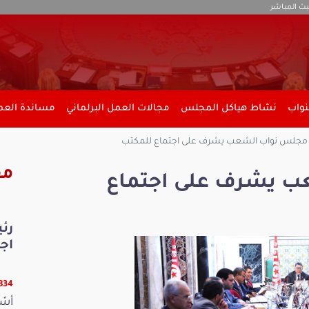
بث المباشر
نواب
نشاط هياكل المجلس
مجالات العمل البرلماني
مساندة العمل
جلس نواب الشعب يشرف على اجتماع للمكتب
مق
 يشرف على اجتماع
رئ
اج
17834 ق
أشر