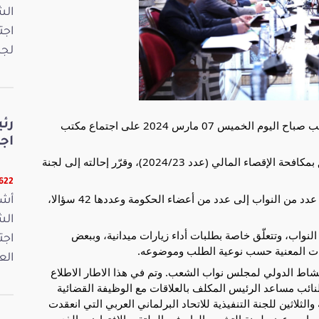
اجت
لجن
أشرف السيد ابراهيم بودربالة رئيس مجلس نواب الشعب صباح اليوم الخميس 07 مارس 2024 على اجتماع مكتب
رئ
اج
ونظر المكتب في بداية أشغاله في مشروع قانون يتعلّق بمكافحة الإقصاء المالي (عدد 2024/23)، وقرّر إحالته إلى لجنة
16622 ق
اطّلع على مجموعة من الأسئلة الكتابية الموجّهة من عدد من النواب إلى عدد من أعضاء الحكومة وعددها 42 سؤالا،
أشر
نواب، وتتعلّق خاصة بطلبات أداء زيارات ميدانية، وببعض
اجت
جهات المعنية حسب نوعية الطلب وموضوعه.
الع
شاط الدولي لمجلس نواب الشعب. وتم في هذا الاطار الاطلاع
ائب مساعد الرئيس المكلف بالعلاقات مع الوظيفة القضائية
الثلاثين للجنة التنفيذية للاتحاد البرلماني العربي التي انعقدت
ة السيدة بسمة الهمامي عضو لجنة التشريع العام في الملتقى الافتراضي الذي