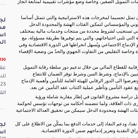
ت التمويل الصغير، وخاصة وضع مؤشرات تقييمية لمتابعة انجاز
ن تمثل تجسيما لمخرجات هذه الاستراتيجية والتي تتمثل أساسا
لج
انوني والمؤسساتي لتمكين الفئات الهشة والمحدودة الدخل
مش
لتي تستجيب لشروط محددة من منتجات وخدمات مالية بمختلف
اس
ة التي تلبي احتياجاتهم، والتي يتم توفيرها بطريقة مسؤولة، مع
الخ
 الإدماج الاجتماعي ويُسهل انخراطها في الدورة الاقتصادية وفي
 وخاصة التقليص من التفاوت الجهوي والحدّ من وضعية الإقصاء
11130 ق
رقابية للقطاع المالي من خلال تدعيم دور سلطة رقابة التمويل
عقد
يين بالإدماج، وشرط السن وشرط توفر الضمان للانتفاع
وا الى الدور الرقابي للهيئة العامة للتأمين وأهمية الإدماج
 عقود التأمين وتأطير عملية اكتتاب عقد التأمين عن بعد.
القانون
ل دراسة مشروع القانون في إطار مقاربة شاملة ورؤية
أخرى ذات العلاقة، ولما تتضمنه أحكامه من توجهات تؤسس لحوكمة
فئات الهشة ومحدودة الدخل سيمكن من تحقيق العدالة الاجتماعية
نقدا، ودعم النفاذ إلى خدمات الدفع بما يمكّن من الاطلاع على كل
لج
ق النقدية وتعزيز إدماجهم ضمن الدورة الاقتصادية.
اس