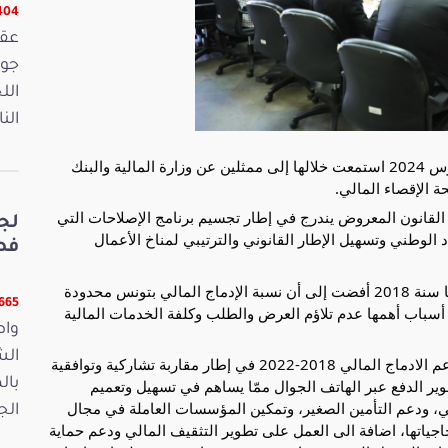
16404 
الل
الن
عقدت لجنة المالية والميزانية جلسة يوم الثلاثاء 19 مارس 2024 استمعت خلالها إلى ممثلين عن وزارة المالية والبنك
 الإقصاء المالي.
ع القانون المعروض يندرج في إطار تجسيم برنامج الإصلاحات التي
لج
د الوطني وتسهيل الإطار القانوني والترتيبي لمناخ
الأعمال
فصو
وأشارت الى أن نتائج الدراسة المرجعية التي تمّ إنجازها سنة 2018 أفضت إلى أن نسبة الإدماج المالي بتونس محدودة
11665 ق
أسباب أهمها عدم تلاؤم العرض والطلب وكلفة الخدمات المالية
واص
الش
وأوضحت أنه تم في الغرض إعداد استراتيجية وطنية لدعم الادماج المالي 2018-2022 في إطار مقاربة تشاركية وتوافقية
بال
ير الدفع عبر الهاتف الجوال ممّا يساهم في تسهيل وتعميم
مي، ودعم التأمين الصغير، وتمكين المؤسسات العاملة في مجال
الجمعة 15
جياتها، اضافة الى العمل على تطوير التثقيف المالي ودعم حماية