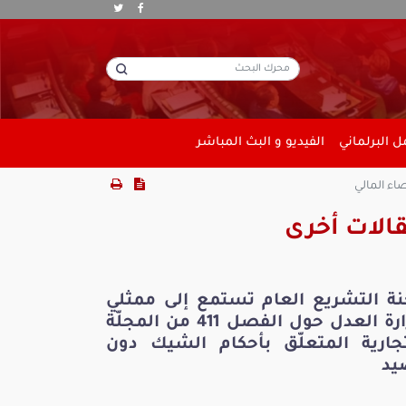
 البرلماني
الفيديو و البث المباشر
اء المالي
الات أخرى
نة التشريع العام تستمع إلى ممثلي
وزارة العدل حول الفصل 411 من المجلّة
تجارية المتعلّق بأحكام الشيك دون
يد