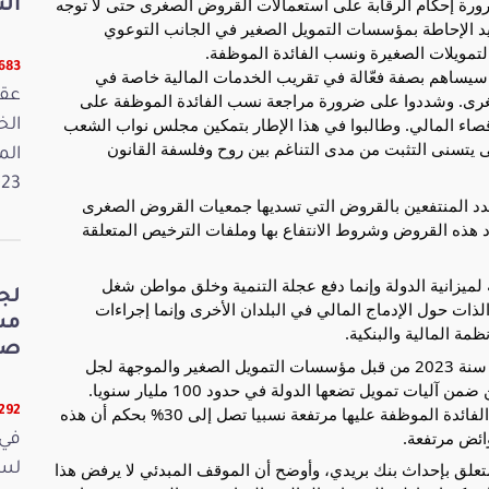
ورة إحكام الرقابة على استعمالات القروض الصغرى حتى لا توجه
الت
يد الإحاطة بمؤسسات التمويل الصغير في الجانب التوعوي
لتمويلات الصغيرة ونسب الفائدة الموظفة.
5683 قر
ي سيساهم بصفة فعّالة في تقريب الخدمات المالية خاصة في
عقد
لصغرى. وشددوا على ضرورة مراجعة نسب الفائدة الموظفة على
صاء المالي. وطالبوا في هذا الإطار بتمكين مجلس نواب الشعب
ى يتسنى التثبت من مدى التناغم بين روح وفلسفة القانون
الم
2023. وفي 
عدد المنتفعين بالقروض التي تسديها جمعيات القروض الصغرى
د هذه القروض وشروط الانتفاع بها وملفات الترخيص المتعلقة
ة لميزانية الدولة وإنما دفع عجلة التنمية وخلق مواطن شغل
لج
الذات حول الإدماج المالي في البلدان الأخرى وإنما إجراءات
ة المالية والبنكية.
صي
كما قدّموا معطيات حول عدد القروض التي تم إسنادها سنة 2023 من قبل مؤسسات التمويل الصغير والموجهة لجل
القطاعات ويتم تمويلها من قبل البنك التونسي للتضامن ضمن آليات تمويل تضعها الدولة في حدود 100 مليار سنويا.
وأشاروا إلى أن الظرف الاقتصادي هو الذي جعل نسب الفائدة الموظفة عليها مرتفعة نسبيا تصل إلى 30% بحكم أن هذه
5292 قر
ئض مرتفعة.
في 
تعلق بإحداث بنك بريدي، وأوضح أن الموقف المبدئي لا يرفض هذا