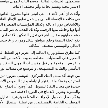
مستعملي الخدمات المالية، ووضع آليات لتمويل مؤسسا
الاستراتيجية وتقييم نجاعة وأثر مختلف الآليات.
وأكدت ان أهم الأهداف التي انبنى عليها مشروع القانو
في مكافحة الإقصاء المالي من خلال تطوير الإطار الق
والأشخاص ذوي الإعاقة وكذلك المؤسسات الصغيرة ا
أنواعها وخاصّة منها الرقمية وكذلك الخدمات غير المالي
دعم حمايتهم ممّا يساهم في تعزيز التمكين الاقتصادي و
دفع عجلة التنمية وخلق مواطن شغل وموارد رزق جديدة
المالي والتهميش بمختلف أشكاله.
كما تطرق ممثلو وزارة المالية إلى تعزيز دور السلط ال
الصغير على المعطيات المتعلقة بطبيعة الأشخاص المعن
بالقروض المقدمة من قبل مؤسسات التمويل الصغير. وتعرض
التأميني والفئات المستهدفة، والتوسيع في مسالك توزيع
من جهته أكد ممثل البنك المركزي التونسي ضرورة تنزي
استراتيجية متكاملة بإعتبار ارتباطه بعديد النصوص ال
جديدة في مجال النفاذ للتمويل. كما أوضح أن إدماج ال
والتنموية وتعزيز الاندماج في الدورة الاقتصادية.
وقدّم معطيات حول الإجراءات المتعلقة بترشيد التداول 
المعطيات الخاصة بالمستفيدين من عملية استبدال الأورا