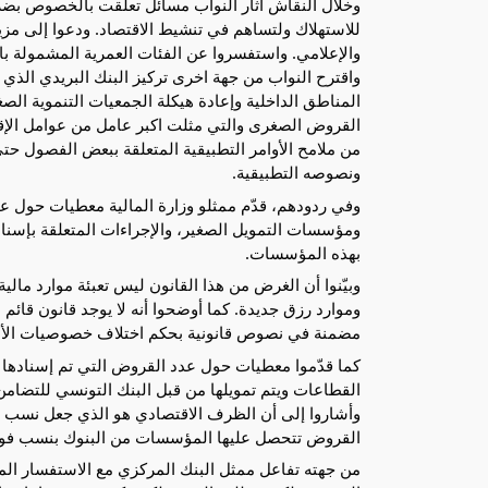
وخلال النقاش أثار النواب مسائل تعلّقت بالخصوص بضر
للاستهلاك ولتساهم في تنشيط الاقتصاد. ودعوا إلى مز
والإعلامي. واستفسروا عن الفئات العمرية المشمولة با
واقترح النواب من جهة اخرى تركيز البنك البريدي الذ
المناطق الداخلية وإعادة هيكلة الجمعيات التنموية ا
القروض الصغرى والتي مثلت اكبر عامل من عوامل الإق
من ملامح الأوامر التطبيقية المتعلقة ببعض الفصول حت
ونصوصه التطبيقية.
وفي ردودهم، قدّم ممثلو وزارة المالية معطيات حول 
ومؤسسات التمويل الصغير، والإجراءات المتعلقة بإسنا
بهذه المؤسسات.
وبيّنوا أن الغرض من هذا القانون ليس تعبئة موارد مالي
وموارد رزق جديدة. كما أوضحوا أنه لا يوجد قانون قائم 
مضمنة في نصوص قانونية بحكم اختلاف خصوصيات الأنظم
القروض تتحصل عليها المؤسسات من البنوك بنسب فوا
من جهته تفاعل ممثل البنك المركزي مع الاستفسار الم