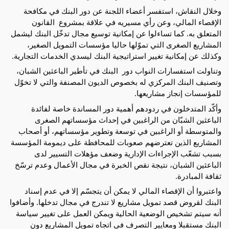
وخلال النقاش، استفسر أعضاء اللجنة عن دور البنك في مكافحة 
الإقصاء المالي، وعن رأي مسيريه في علاقة بمشروع  القانون 
المتعلق به. كما تساءلوا عن إمكانية توسيع مجال تدخّل البنك ليشمل 
المشاريع الصغرى التي تموّلها حاليا مؤسسات التمويل الصغير، 
وكذلك عن إمكانية تغيير استراتيجية البنك ليسدي الخدمات التجارية. 
وتناولت استفسارات النواب دور  البنك في تأطير الباعثين الشبان، 
وتصنيف البنك المركزي له بخصوص الديون المصنفة والتي لا تخوّل 
للمؤسسات إنجاز مشاريعها.
وأكّد المتدخلون في ردودهم أهمية دور المساندة خاصة لفائدة 
الباعثين الشبّان من الراغبين في إحداث مؤسساتهم الصغرى 
والمتوسطة أو الراغبين في توسعة وتطوير مؤسساتهم، أو أصحاب 
المشاريع الذين تعترضهم صعوبات للمحافظة على ديمومة المؤسسة 
بسبب تشعّب الإجراءات الإدارية وضعف مؤهلات التسيير لدى 
الباعثين الشبان، نتيجة نقص الخبرة في مجال الأعمال وعدم ترسّخ 
ثقافة المبادرة.
واعتبروا أن الإقصاء المالي لا يمكن أن يتجسّم إلا في عدم إسناد 
البنك لقروض قصد تمويل مشاريع لا تندرج في مجال تدخلها. وأضافوا 
أنه سيتم تشخيص الوضعية الحالية ويمكن العمل على تغيير سياسة 
البنك مستقبلا ومعايير التصرف في اتجاه تمويل المشاريع دون 