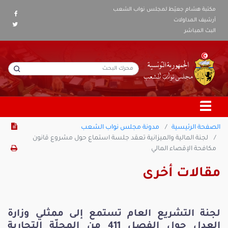
مكتبة هشام جعيّط لمجلس نواب الشعب
أرشيف المداولات
البث المباشر
الصفحة الرئيسية
مدونة مجلس نواب الشعب
لجنة المالية والميزانية تعقد جلسة استماع حول مشروع قانون
مكافحة الإقصاء المالي
مقالات أخرى
لجنة التشريع العام تستمع إلى ممثلي وزارة
العدل حول الفصل 411 من المجلّة التجارية