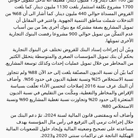
1700 مشروع بكلفة استثمار بلغت 1130 مليون دينار. كما بلغت 
القروض المسداة حوالي 440 مليون دينار. كما أشار الى أن 68% من 
التدخلات شملت مناطق التنمية الجهوية. واعتبر في المقابل أن 
تمويل المشاريع بصفة مشتركة مع بنوك أخرى يعدّ من بين أسباب 
عدم التمكّن من تمويل حوالي 900 مشروعا رفضت البنوك التجارية 
الأخرى تمويلها.
وبيّن أن إجراءات إسناد البنك للقروض تختلف عن البنوك التجارية 
بحكم أن بنك تمويل المؤسسات الصغرى والمتوسطة يتحمّل الكثير 
من المخاطر من خلال تمويل عمليات إحداث وكذلك توسعة المشاريع.
كما بيّن أن نسبة الديون المصنّفة بلغت إلى حد الآن 88% ولم تتجاوز  
نسبة الاستخلاص 25% ونسبة تغطية الديون في حدود 56%.  وأضاف 
أن البنك عرف سنة 2016 إصلاحات لتحسين الأداء تعلّقت بسياسة 
الإقراض والمخاطر والتغطية، ومكّنت من التقليص في نسبة الديون 
المتعثرة إلى حدود 20% وتجاوزت نسبة تغطية المشاريع 90% ونسبة 
الاستخلاص 80%. 
وأضاف أنه وبمقتضى قانون المالية لسنة 2024، تمّ دعم البنك من 
خلال إجراءات ترمي إلى الترفيع في رأس مال المؤسسة بهدف 
مساعدته على تصحيح وضعيته المالية وإيجاد حلول للصعوبات المالية 
الهيكلية الناتجة عن تراكمات سنتي 2020 و2023. 